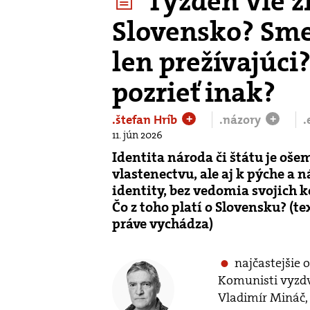
Týždeň vie zm
Slovensko? Sme
len prežívajúci
pozrieť inak?
.štefan Hríb
.názory
.
+
+
11. jún 2026
Identita národa či štátu je oše
vlastenectvu, ale aj k pýche a ná
identity, bez vedomia svojich 
Čo z toho platí o Slovensku? (te
práve vychádza)
najčastejšie 
Komunisti vyzdvi
Vladimír Mináč, 