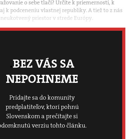
žovanie o sebe tlačí? Určite k priemernosti, k
 aj k podceneniu vlastnej republiky. A tiež to z nás
 neukotvený priestor v strede Európy.
BEZ VÁS SA
NEPOHNEME
Pridajte sa do komunity
predplatiteľov, ktorí pohnú
Slovenskom a prečítajte si
odomknutú verziu tohto článku.