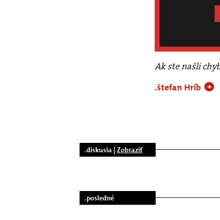
Ak ste našli chy
.štefan Hríb
+
.diskusia |
Zobraziť
.posledné