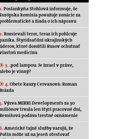
1.
Poslankyňa Stohlová informuje, že
Európska komisia považuje zonácie za
problematické a žiada o ich nápravu
2.
Rozsievali teror, teraz ich pohlcuje
panika. Štyridsať dní ukrajinských
úderov, ktoré donútili Rusov ochutnať
vlastnú medicínu
3.
.pod lampou: Je Izrael v práve,
alebo je vinný?
4.
Obete kauzy Cervanová: Roman
Brázda
5.
Výzva MIRRI Developments za 30
miliónov trvala len štyri pracovné dni,
Remišová podáva trestné oznámenie
6.
Americké tajné služby varujú, že
Putin môže už na jeseň otestovať