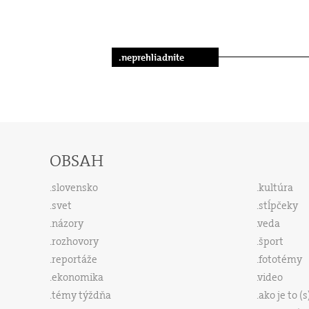
.neprehliadnite
OBSAH
slovensko
kultúra
svet
stĺpčeky
názory
veda
rozhovory
šport
reportáže
fototémy
ekonomika
video
témy týždňa
ako je to (