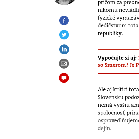
pričom za predno
nikomu nevládli
fyzické vymazáva
dedičstvom total
republiky.
Vypočujte si aj:
so Smerom? Je P
Ale aj kritici to
Slovensku podoz
nemá vyššiu ambí
spoločnosť, prin
ospravedlňujeme
dejín.