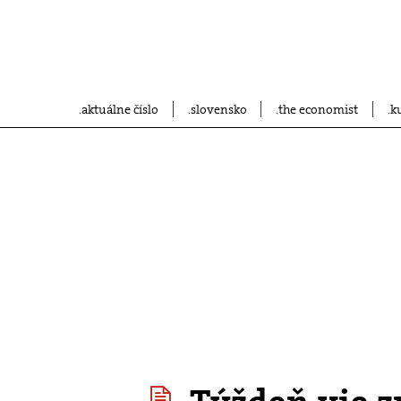
aktuálne číslo
slovensko
the economist
k