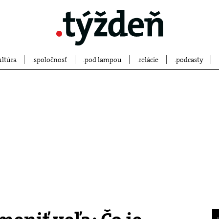
ultúra
spoločnosť
pod lampou
relácie
podcasty