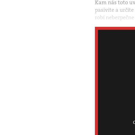
Kam nás toto uva
pasivite a určite
robí nebezpečne