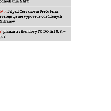
odhodlanie NATO
7.
Prípad Cervanová: Prečo teraz
zverejňujeme výpovede odsúdených
Nitranov
8.
plan.art: víkendový TO DO list 8. 8. –
9. 8.