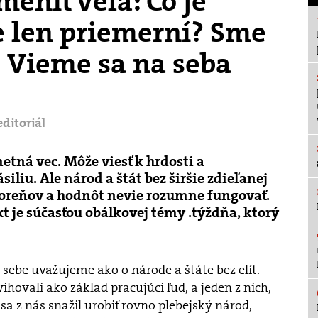
eniť veľa: Čo je
 len priemerní? Sme
? Vieme sa na seba
editoriál
metná vec. Môže viesť k hrdosti a
siliu. Ale národ a štát bez širšie zdieľanej
koreňov a hodnôt nevie rozumne fungovať.
xt je súčasťou obálkovej témy .týždňa, ktorý
o sebe uvažujeme ako o národe a štáte bez elít.
hovali ako základ pracujúci ľud, a jeden z nich,
sa z nás snažil urobiť rovno plebejský národ,