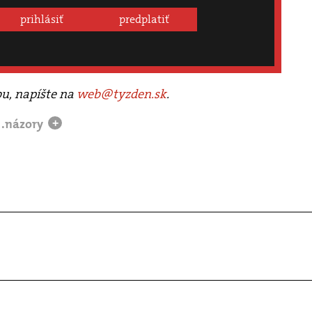
prihlásiť
predplatiť
bu, napíšte na
web@tyzden.sk
.
.názory
+