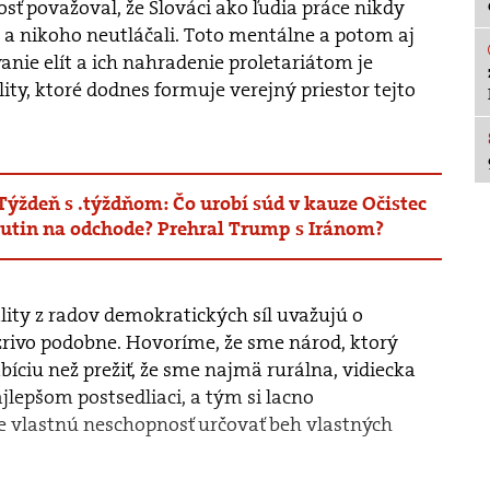
sť považoval, že Slováci ako ľudia práce nikdy
 a nikoho neutláčali. Toto mentálne a potom aj
nie elít a ich nahradenie proletariátom je
ity, ktoré dodnes formuje verejný priestor tejto
Týždeň s .týždňom: Čo urobí súd v kauze Očistec
utin na odchode? Prehral Trump s Iránom?
tality z radov demokratických síl uvažujú o
rivo podobne. Hovoríme, že sme národ, ktorý
ciu než prežiť, že sme najmä rurálna, vidiecka
ajlepšom postsedliaci, a tým si lacno
 vlastnú neschopnosť určovať beh vlastných