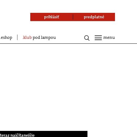
prihlásiť
predplatné
eshop
klub
pod lampou
menu
.teraz najčítanejšie