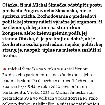
Otázka, či má Michal Šimečka odstúpiť z postu
predsedu Progresívneho Slovenska, nie je
správna otázka. Rozhodovanie o predsedovi
politickej strany náleží výlučne jej orgánom, či
už členom, delegátom na straníckom
kongrese, alebo inému grémiu podľa jej
stanov. Otázka, či je pre krajinu dobré, ak je
konkrétna osoba predsedom nejakej politickej
strany, je, naopak, úplne na mieste a zaslúži si
úvahu.
michal Šimečka sa v roku 2019 stal členom
Európskeho parlamentu a neskôr dokonca jeho
podpredsedom. Po úspechu v eurovoľbách zostala
koalícia PS/SPOLU v roku 2020 pred bránami
parlamentu. V roku 2022 sa Michal Šimečka stal
predsedom PS a vo voľbách v roku 2023 sa PS stalo
celkovo druhou najsilnejšou a súčasne najsilnejšou