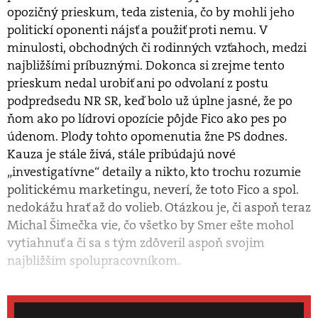
opozičný prieskum, teda zistenia, čo by mohli jeho
politickí oponenti nájsť a použiť proti nemu. V
minulosti, obchodných či rodinných vzťahoch, medzi
najbližšími príbuznými. Dokonca si zrejme tento
prieskum nedal urobiť ani po odvolaní z postu
podpredsedu NR SR, keď bolo už úplne jasné, že po
ňom ako po lídrovi opozície pôjde Fico ako pes po
údenom. Plody tohto opomenutia žne PS dodnes.
Kauza je stále živá, stále pribúdajú nové
„investigatívne“ detaily a nikto, kto trochu rozumie
politickému marketingu, neverí, že toto Fico a spol.
nedokážu hrať až do volieb. Otázkou je, či aspoň teraz
Michal Šimečka vie, čo všetko by Smer ešte mohol
vytiahnuť a či sa s tým zdôveril aspoň svojim
najbližším spolupracovníkom.