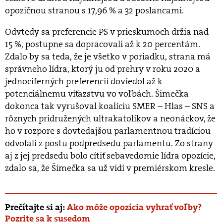
opozičnou stranou s 17,96 % a 32 poslancami.
Odvtedy sa preferencie PS v prieskumoch držia nad
15 %, postupne sa dopracovali až k 20 percentám.
Zdalo by sa teda, že je všetko v poriadku, strana má
správneho lídra, ktorý ju od prehry v roku 2020 a
jednociferných preferencií doviedol až k
potenciálnemu víťazstvu vo voľbách. Šimečka
dokonca tak vyrušoval koalíciu SMER – Hlas – SNS a
rôznych pridružených ultrakatolíkov a neonáckov, že
ho v rozpore s dovtedajšou parlamentnou tradíciou
odvolali z postu podpredsedu parlamentu. Zo strany
aj z jej predsedu bolo cítiť sebavedomie lídra opozície,
zdalo sa, že Šimečka sa už vidí v premiérskom kresle.
Prečítajte si aj:
Ako môže opozícia vyhrať voľby?
Pozrite sa k susedom