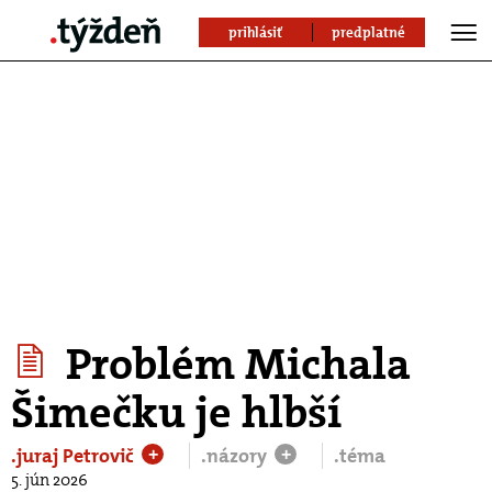
prihlásiť
predplatné
Problém Michala
Šimečku je hlbší
.juraj Petrovič
.názory
.téma
+
+
5. jún 2026