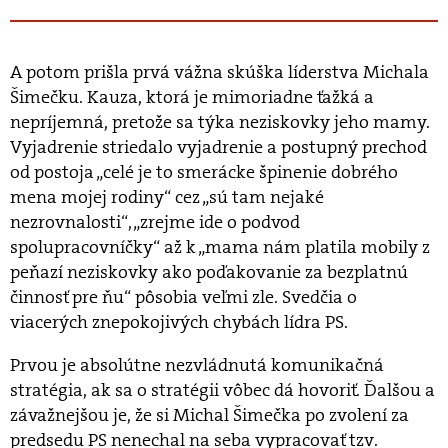
A potom prišla prvá vážna skúška líderstva Michala
Šimečku. Kauza, ktorá je mimoriadne ťažká a
nepríjemná, pretože sa týka neziskovky jeho mamy.
Vyjadrenie striedalo vyjadrenie a postupný prechod
od postoja „celé je to smerácke špinenie dobrého
mena mojej rodiny“ cez „sú tam nejaké
nezrovnalosti“, „zrejme ide o podvod
spolupracovníčky“ až k „mama nám platila mobily z
peňazí neziskovky ako poďakovanie za bezplatnú
činnosť pre ňu“ pôsobia veľmi zle. Svedčia o
viacerých znepokojivých chybách lídra PS.
Prvou je absolútne nezvládnutá komunikačná
stratégia, ak sa o stratégii vôbec dá hovoriť. Ďalšou a
závažnejšou je, že si Michal Šimečka po zvolení za
predsedu PS nenechal na seba vypracovať tzv.