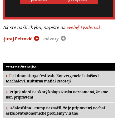
Ak ste našli chybu, napíšte na
web@tyzden.sk
.
.juraj Petrovič
.názory
+
+
.teraz najčítanejšie
1.
List dramaturga festivalu Konvergencie Lukášovi
Machalovi: Kultúrna mafia? Naozaj?
2.
Pripíjanie si na skorý kolaps Ruska neznamená, že sme
naň pripravení
3.
Udalosť dňa: Trump naznačil, že je pripravený nechať
eskalovať ekonomické problémy v Iráne