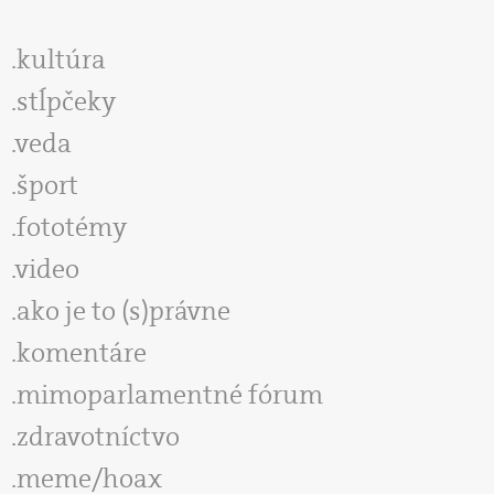
kultúra
stĺpčeky
veda
šport
fototémy
video
ako je to (s)právne
komentáre
mimoparlamentné fórum
zdravotníctvo
meme/hoax