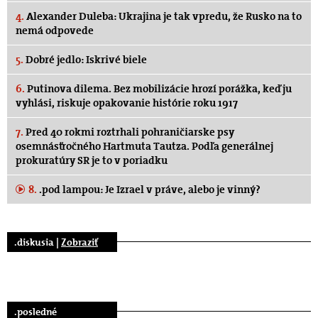
4.
Alexander Duleba: Ukrajina je tak vpredu, že Rusko na to
nemá odpovede
5.
Dobré jedlo: Iskrivé biele
6.
Putinova dilema. Bez mobilizácie hrozí porážka, keď ju
vyhlási, riskuje opakovanie histórie roku 1917
7.
Pred 40 rokmi roztrhali pohraničiarske psy
osemnásťročného Hartmuta Tautza. Podľa generálnej
prokuratúry SR je to v poriadku
8.
.pod lampou: Je Izrael v práve, alebo je vinný?
.diskusia |
Zobraziť
.posledné