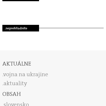
.neprehliadnite
AKTUÁLNE
vojna na ukrajine
aktuality
OBSAH
slovensko