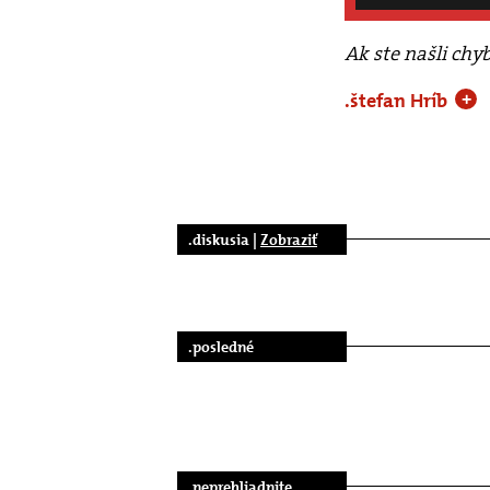
Ak ste našli chy
.štefan Hríb
+
.diskusia |
Zobraziť
.posledné
.neprehliadnite