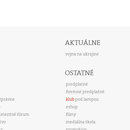
AKTUÁLNE
vojna na ukrajine
OSTATNÉ
predplatné
firemné predplatné
s)právne
klub
pod lampou
e
eshop
amentné fórum
filmy
tvo
mediálna škola
ax
promotion