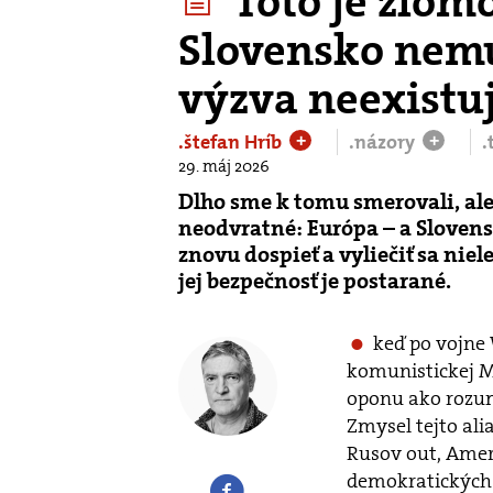
Toto je zlom
Slovensko nemus
výzva neexistu
.štefan Hríb
.názory
.
+
+
29. máj 2026
Dlho sme k tomu smerovali, ale 
neodvratné: Európa – a Slovens
znovu dospieť a vyliečiť sa niele
jej bezpečnosť je postarané.
keď po vojne 
komunistickej M
oponu ako rozu
Zmysel tejto al
Rusov out, Amer
demokratických š