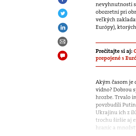
nevyhnutnosti s
obozretní pri ob
veľkých zaklada
Európy), ktorých
Prečítajte si aj:
prepojené s Eur
Akým časom je dn
vidno? Dobrou sp
hrozbe. Trvalo i
povzbudili Putin
Ukrajinu ich z il
trochu širšie aj 
hraníc a množst