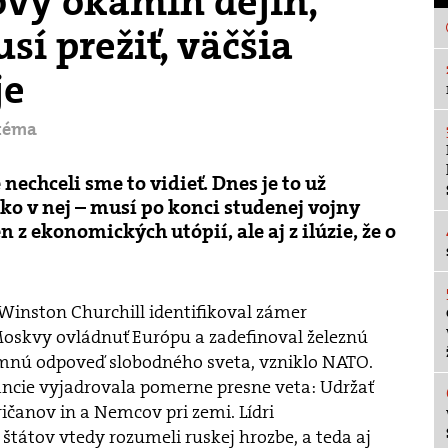
ový okamih dejín,
í prežiť, väčšia
je
téma
nechceli sme to vidieť. Dnes je to už
ko v nej – musí po konci studenej vojny
n z ekonomických utópií, ale aj z ilúzie, že o
Winston Churchill identifikoval zámer
oskvy ovládnuť Európu a zadefinoval železnú
mnú odpoveď slobodného sveta, vzniklo NATO.
iancie vyjadrovala pomerne presne veta: Udržať
ičanov in a Nemcov pri zemi. Lídri
tátov vtedy rozumeli ruskej hrozbe, a teda aj