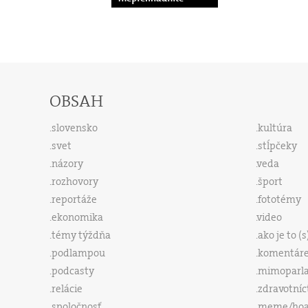
OBSAH
slovensko
kultúra
svet
stĺpčeky
názory
veda
rozhovory
šport
reportáže
fototémy
ekonomika
video
témy týždňa
ako je to (
podlampou
komentár
podcasty
mimoparl
relácie
zdravotníc
spoločnosť
meme/ho