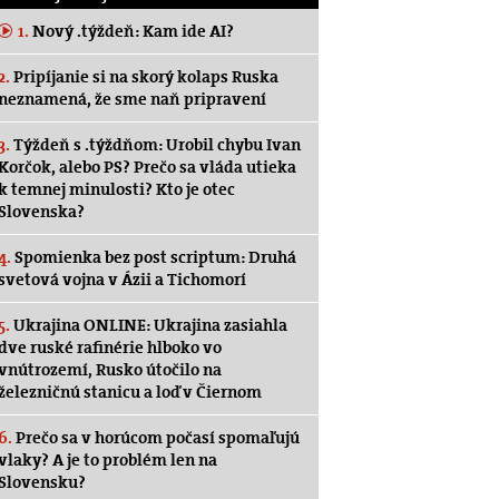
1.
Nový .týždeň: Kam ide AI?
2.
Pripíjanie si na skorý kolaps Ruska
neznamená, že sme naň pripravení
3.
Týždeň s .týždňom: Urobil chybu Ivan
Korčok, alebo PS? Prečo sa vláda utieka
k temnej minulosti? Kto je otec
Slovenska?
4.
Spomienka bez post scriptum: Druhá
svetová vojna v Ázii a Tichomorí
5.
Ukrajina ONLINE: Ukrajina zasiahla
dve ruské rafinérie hlboko vo
vnútrozemí, Rusko útočilo na
železničnú stanicu a loď v Čiernom
6.
Prečo sa v horúcom počasí spomaľujú
vlaky? A je to problém len na
Slovensku?