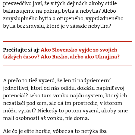
presvedčivo javí, že v tých dejinách akoby stále
balansujeme na pokraji bytia a nebytia? Alebo
zmysluplného bytia a otupeného, vyprázdneného
bytia bez zmyslu, ktoré je v zásade nebytím?
Prečítajte si aj:
Ako Slovensko vyjde zo svojich
ťažkých časov? Ako Rusko, alebo ako Ukrajina?
A prečo to tiež vyzerá, že len tí nadpriemerní
jednotlivci, ktorí od nás odídu, dokážu naplniť svoj
potenciál? Lebo tam vonku nájdu systém, ktorý ich
nezatlačí pod zem, ale dá im prostredie, v ktorom
môžu vyrásť? Niekedy to potom vyzerá, akoby sme
mali osobnosti až vonku, nie doma.
Ale čo je ešte horšie, vôbec sa to netýka iba