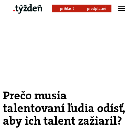
prihlásiť
predplatné
Prečo musia
talentovaní ľudia odísť,
aby ich talent zažiaril?