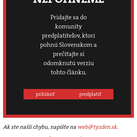
Pridajte sa do
komunity
predplatiteľov, ktorí
pohnú Slovenskom a
prečítajte si
odomknutú verziu
tohto článku.
prihlásiť
predplatiť
Ak ste našli chybu, napíšte na
web@tyzden.sk
.