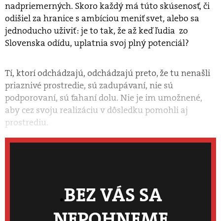
nadpriemerných. Skoro každý má túto skúsenosť, či
odišiel za hranice s ambíciou meniť svet, alebo sa
jednoducho uživiť: je to tak, že až keď ľudia zo
Slovenska odídu, uplatnia svoj plný potenciál?
Tí, ktorí odchádzajú, odchádzajú preto, že tu nenašli
priaznivé prostredie, sú zadupávaní, nie sú
podporovaní, sú ťahaní dolu. Nie je im umožnené,
aby cez svoju realizáciu v dôsledku pomohli aj
prostrediu.
BEZ VÁS SA
NEPOHNEME