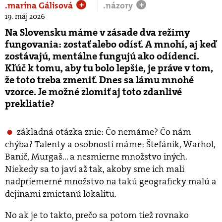
.marína Gálisová
.názory
+
+
19. máj 2026
Na Slovensku máme v zásade dva režimy
fungovania: zostať alebo odísť. A mnohí, aj keď
zostávajú, mentálne fungujú ako odídenci.
Kľúč k tomu, aby tu bolo lepšie, je práve v tom,
že toto treba zmeniť. Dnes sa lámu mnohé
vzorce. Je možné zlomiť aj toto zdanlivé
prekliatie?
základná otázka znie: Čo nemáme? Čo nám
chýba? Talenty a osobnosti máme: Štefánik, Warhol,
Banič, Murgaš... a nesmierne množstvo iných.
Niekedy sa to javí až tak, akoby sme ich mali
nadpriemerné množstvo na takú geograficky malú a
dejinami zmietanú lokalitu.
No ak je to takto, prečo sa potom tiež rovnako