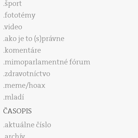
šport
fototémy
video
ako je to (s)právne
komentáre
mimoparlamentné fórum
zdravotníctvo
meme/hoax
mladí
ČASOPIS
aktuálne číslo
archív