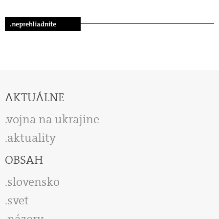
.neprehliadnite
AKTUÁLNE
vojna na ukrajine
aktuality
OBSAH
slovensko
svet
názory