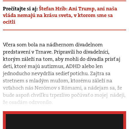
Prečítajte si aj:
Štefan Hríb: Ani Trump, ani naša
vláda nemajú na krásu sveta, v ktorom sme sa
ocitli
Včera som bola na nádhernom divadelnom
predstavení v Trnave. Pripravili ho divadelníci,
ktorým záleží na tom, aby mohli do divadla prísť aj
deti, ktoré majú autizmus, ADHD alebo len
jednoducho nevydržia sedieť potichu. Zajtra sa
stretnem s mladým mužom, ktorému záleží na
vzťahoch nás Nerómov s Rómami, a nádejam sa, že
bude aspoň chvíľku trpezlivo počúvať o mojej nádeji,
že osadám odzvonilo.