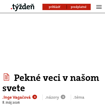
prihlásiť
predplatné
Pekné veci v našom
svete
.inge Vagačová
.názory
.téma
+
+
8. máj 2026