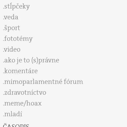
stĺpčeky
veda
šport
fototémy
video
ako je to (s)právne
komentáre
mimoparlamentné fórum
zdravotníctvo
meme/hoax
mladí
ČASOPIS