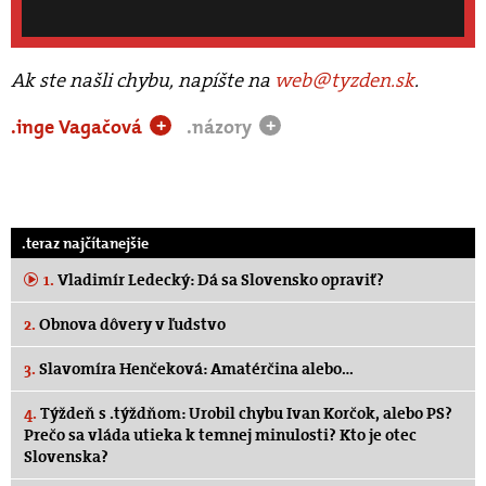
Ak ste našli chybu, napíšte na
web@tyzden.sk
.
.inge Vagačová
.názory
+
+
.teraz najčítanejšie
1.
Vladimír Ledecký: Dá sa Slovensko opraviť?
2.
Obnova dôvery v ľudstvo
3.
Slavomíra Henčeková: Amatérčina alebo…
4.
Týždeň s .týždňom: Urobil chybu Ivan Korčok, alebo PS?
Prečo sa vláda utieka k temnej minulosti? Kto je otec
Slovenska?