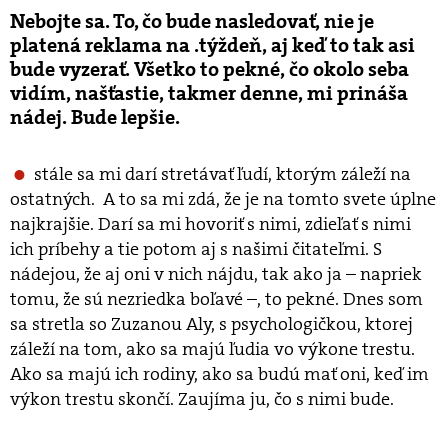
Nebojte sa. To, čo bude nasledovať, nie je
platená reklama na .týždeň, aj keď to tak asi
bude vyzerať. Všetko to pekné, čo okolo seba
vidím, našťastie, takmer denne, mi prináša
nádej. Bude lepšie.
stále sa mi darí stretávať ľudí, ktorým záleží na
ostatných. A to sa mi zdá, že je na tomto svete úplne
najkrajšie. Darí sa mi hovoriť s nimi, zdieľať s nimi
ich príbehy a tie potom aj s našimi čitateľmi. S
nádejou, že aj oni v nich nájdu, tak ako ja – napriek
tomu, že sú nezriedka boľavé –, to pekné. Dnes som
sa stretla so Zuzanou Aly, s psychologičkou, ktorej
záleží na tom, ako sa majú ľudia vo výkone trestu.
Ako sa majú ich rodiny, ako sa budú mať oni, keď im
výkon trestu skončí. Zaujíma ju, čo s nimi bude.