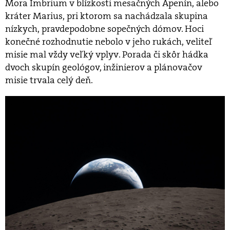
Mora Imbrium v blízkosti mesačných Apenín, alebo
kráter Marius, pri ktorom sa nachádzala skupina
nízkych, pravdepodobne sopečných dómov. Hoci
konečné rozhodnutie nebolo v jeho rukách, veliteľ
misie mal vždy veľký vplyv. Porada či skôr hádka
dvoch skupín geológov, inžinierov a plánovačov
misie trvala celý deň.