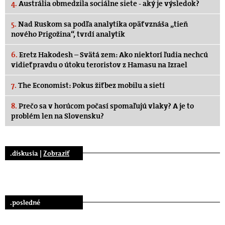
4.
Austrália obmedzila sociálne siete - aký je výsledok?
5.
Nad Ruskom sa podľa analytika opäť vznáša „tieň
nového Prigožina“, tvrdí analytik
6.
Eretz Hakodesh – Svätá zem: Ako niektorí ľudia nechcú
vidieť pravdu o útoku teroristov z Hamasu na Izrael
7.
The Economist: Pokus žiť bez mobilu a sietí
8.
Prečo sa v horúcom počasí spomaľujú vlaky? A je to
problém len na Slovensku?
.diskusia |
Zobraziť
.posledné