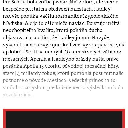
Pre Scotta bola voľba jasná: „Nič v zlom, ale vieme
bezpečne pristáť na obidvoch miestach. Hadley
navyše ponúka väčšiu rozmanitosť z geologického
hľadiska. Ale je tu ešte niečo naviac. Existuje určitá
neuchopiteľná kvalita, ktorá poháňa ducha
objavovania, a cítim, že Hadley ju má. Navyše,
vyzerá krásne a zvyčajne, keď veci vyzerajú dobre, sú
aj dobré.“ Scott sa nemýlil. Okrem skvelých záberov
mesačných Apenín a Hadleyho brázdy našla práve
posádka Apolla 15 vzorku pôvodnej mesačnej kôry,
starej 4 miliardy rokov, ktorá pomohla posunúť naše
poznanie o pôvode Mesiaca. Vedecký prínos sa tu
snúbil so zmyslom pre krásne veci a výsledkom bola
skvelá misia.