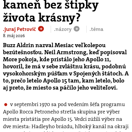
kameň bez štipky
života krásny?
.juraj Petrovič
.názory
.téma
+
+
8. máj 2026
Buzz Aldrin nazval Mesiac veľkolepou
bezútešnosťou. Neil Armstrong, keď popisoval
More pokoja, kde pristálo jeho Apollo 11,
hovoril, že má v sebe zvláštnu krásu, podobnú
vysokohorským púšťam v Spojených štátoch. A
to, prečo letelo Apollo 15 tam, kam letelo, bolo
aj preto, že miesto sa páčilo jeho veliteľovi.
v septembri 1970 sa pod vedením šéfa programu
Apollo Rocca Petroneho stretla skupina pre výber
miesta pristátia pre Apollo 15. Vedci zúžili výber na
dve miesta: Hadleyho brázdu, hlboký kanál na okraji