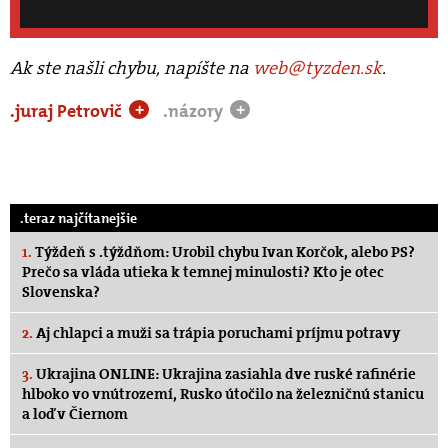
Ak ste našli chybu, napíšte na
web@tyzden.sk
.
.juraj Petrovič
.názory
+
+
.teraz najčítanejšie
1.
Týždeň s .týždňom: Urobil chybu Ivan Korčok, alebo PS?
Prečo sa vláda utieka k temnej minulosti? Kto je otec
Slovenska?
2.
Aj chlapci a muži sa trápia poruchami príjmu potravy
3.
Ukrajina ONLINE: Ukrajina zasiahla dve ruské rafinérie
hlboko vo vnútrozemí, Rusko útočilo na železničnú stanicu
a loď v Čiernom