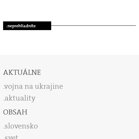
.neprehliadnite
AKTUÁLNE
vojna na ukrajine
aktuality
OBSAH
slovensko
svet