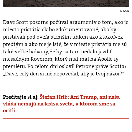
NASA
Dave Scott pozorne počúval argumenty o tom, ako je
miesto pristátia slabo zdokumentované, ako by
pristávali pod oveľa strmším uhlom ako ktokoľvek
predtým a ako nie je isté, že v mieste pristátia nie sú
také veľké balvany, že by sa tam nedalo jazdiť
mesačným Roverom, ktorý mal mať na Apolle 15
premiéru. Po celom dni oslovil Petrone práve Scotta:
„Dave, celý deň si nič nepovedal, aký je tvoj názor?“
Prečítajte si aj:
Štefan Hríb: Ani Trump, ani naša
vláda nemajú na krásu sveta, v ktorom sme sa
ocitli