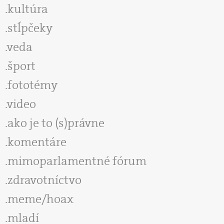
kultúra
stĺpčeky
veda
šport
fototémy
video
ako je to (s)právne
komentáre
mimoparlamentné fórum
zdravotníctvo
meme/hoax
mladí