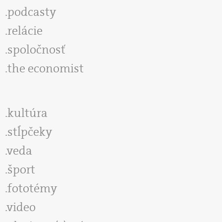
podcasty
relácie
spoločnosť
the economist
kultúra
stĺpčeky
veda
šport
fototémy
video