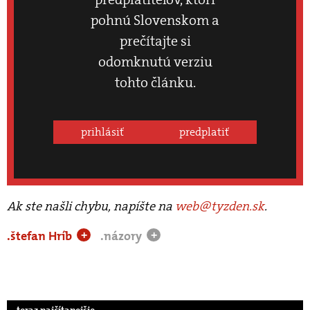
pohnú Slovenskom a
prečítajte si
odomknutú verziu
tohto článku.
prihlásiť
predplatiť
Ak ste našli chybu, napíšte na
web@tyzden.sk
.
.štefan Hríb
.názory
+
+
.teraz najčítanejšie