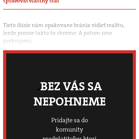
spravovať vlastný štát
Tieto ilúzie nám opakovane bránia vidieť realitu,
lenže presne takto to chceme. A potom sme
prekvapení.
BEZ VÁS SA
NEPOHNEME
Pridajte sa do
komunity
predplatiteľov, ktorí