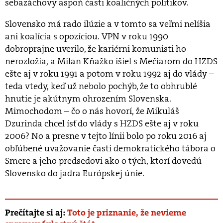
sebazáchovy aspoň časti koaličných politikov.
Slovensko má rado ilúzie a v tomto sa veľmi nelíšia
ani koalícia s opozíciou. VPN v roku 1990
dobroprajne uverilo, že kariérni komunisti ho
nerozložia, a Milan Kňažko išiel s Mečiarom do HZDS
ešte aj v roku 1991 a potom v roku 1992 aj do vlády –
teda vtedy, keď už nebolo pochýb, že to obhrublé
hnutie je akútnym ohrozením Slovenska.
Mimochodom – čo o nás hovorí, že Mikuláš
Dzurinda chcel ísť do vlády s HZDS ešte aj v roku
2006? No a presne v tejto línii bolo po roku 2016 aj
obľúbené uvažovanie časti demokratického tábora o
Smere a jeho predsedovi ako o tých, ktorí dovedú
Slovensko do jadra Európskej únie.
Prečítajte si aj:
Toto je priznanie, že nevieme