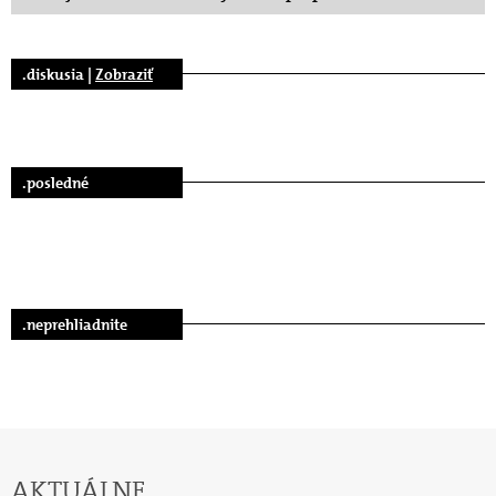
.diskusia |
Zobraziť
.posledné
.neprehliadnite
AKTUÁLNE