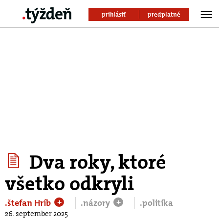
prihlásiť
predplatné
Dva roky, ktoré
všetko odkryli
.štefan Hríb
.názory
.politika
+
+
26. september 2025