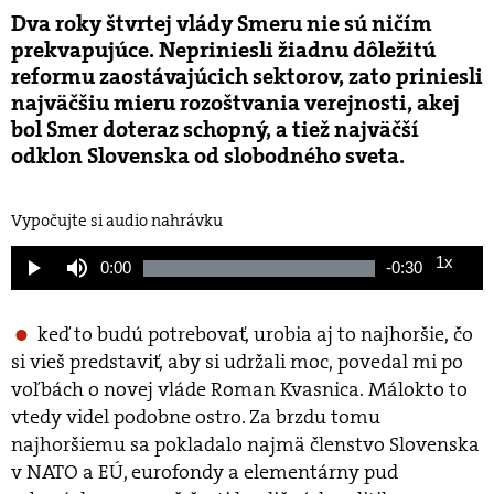
Dva roky štvrtej vlády Smeru nie sú ničím
prekvapujúce. Nepriniesli žiadnu dôležitú
reformu zaostávajúcich sektorov, zato priniesli
najväčšiu mieru rozoštvania verejnosti, akej
bol Smer doteraz schopný, a tiež najväčší
odklon Slovenska od slobodného sveta.
Vypočujte si audio nahrávku
1x
Current
0:00
Remaining
-
0:30
Loaded
:
Play
Mute
Playback
100.00%
Rate
Time
Time
keď to budú potrebovať, urobia aj to najhoršie, čo
si vieš predstaviť, aby si udržali moc, povedal mi po
voľbách o novej vláde Roman Kvasnica. Málokto to
vtedy videl podobne ostro. Za brzdu tomu
najhoršiemu sa pokladalo najmä členstvo Slovenska
v NATO a EÚ, eurofondy a elementárny pud