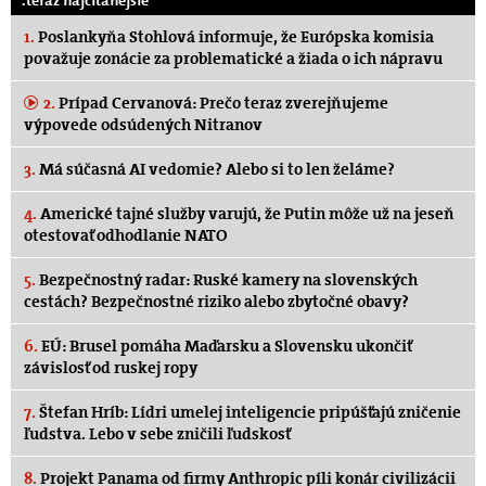
1.
Poslankyňa Stohlová informuje, že Európska komisia
považuje zonácie za problematické a žiada o ich nápravu
2.
Prípad Cervanová: Prečo teraz zverejňujeme
výpovede odsúdených Nitranov
3.
Má súčasná AI vedomie? Alebo si to len želáme?
4.
Americké tajné služby varujú, že Putin môže už na jeseň
otestovať odhodlanie NATO
5.
Bezpečnostný radar: Ruské kamery na slovenských
cestách? Bezpečnostné riziko alebo zbytočné obavy?
6.
EÚ: Brusel pomáha Maďarsku a Slovensku ukončiť
závislosť od ruskej ropy
7.
Štefan Hríb: Lídri umelej inteligencie pripúšťajú zničenie
ľudstva. Lebo v sebe zničili ľudskosť
8.
Projekt Panama od firmy Anthropic píli konár civilizácii