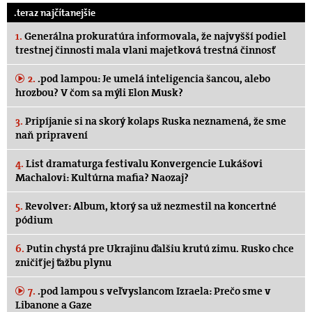
.teraz najčítanejšie
1.
Generálna prokuratúra informovala, že najvyšší podiel
trestnej činnosti mala vlani majetková trestná činnosť
2.
.pod lampou: Je umelá inteligencia šancou, alebo
hrozbou? V čom sa mýli Elon Musk?
3.
Pripíjanie si na skorý kolaps Ruska neznamená, že sme
naň pripravení
4.
List dramaturga festivalu Konvergencie Lukášovi
Machalovi: Kultúrna mafia? Naozaj?
5.
Revolver: Album, ktorý sa už nezmestil na koncertné
pódium
6.
Putin chystá pre Ukrajinu ďalšiu krutú zimu. Rusko chce
zničiť jej ťažbu plynu
7.
.pod lampou s veľvyslancom Izraela: Prečo sme v
Libanone a Gaze