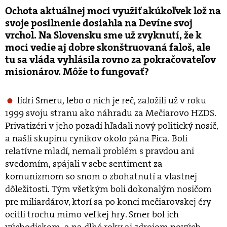
Ochota aktuálnej moci využiť akúkoľvek lož na
svoje posilnenie dosiahla na Devíne svoj
vrchol. Na Slovensku sme už zvyknutí, že k
moci vedie aj dobre skonštruovaná faloš, ale
tu sa vláda vyhlásila rovno za pokračovateľov
misionárov. Môže to fungovať?
lídri Smeru, lebo o nich je reč, založili už v roku
1999 svoju stranu ako náhradu za Mečiarovo HZDS.
Privatizéri v jeho pozadí hľadali nový politický nosič,
a našli skupinu cynikov okolo pána Fica. Boli
relatívne mladí, nemali problém s pravdou ani
svedomím, spájali v sebe sentiment za
komunizmom so snom o zbohatnutí a vlastnej
dôležitosti. Tým všetkým boli dokonalým nosičom
pre miliardárov, ktorí sa po konci mečiarovskej éry
ocitli trochu mimo veľkej hry. Smer bol ich