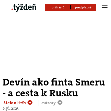
prihlásiť
predplatné
Devín ako finta Smeru
- a cesta k Rusku
.štefan Hríb
.názory
+
+
6. júl 2025