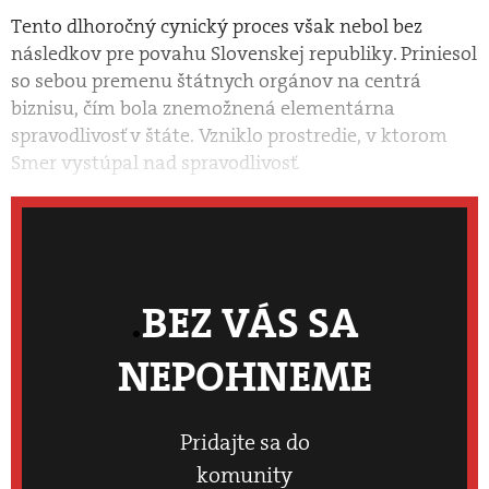
Tento dlhoročný cynický proces však nebol bez
následkov pre povahu Slovenskej republiky. Priniesol
so sebou premenu štátnych orgánov na centrá
biznisu, čím bola znemožnená elementárna
spravodlivosť v štáte. Vzniklo prostredie, v ktorom
Smer vystúpal nad spravodlivosť.
BEZ VÁS SA
NEPOHNEME
Pridajte sa do
komunity