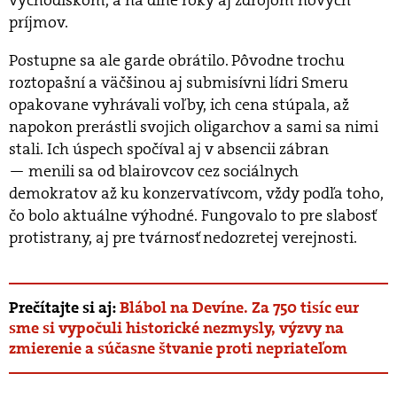
východiskom, a na dlhé roky aj zdrojom nových
príjmov.
Postupne sa ale garde obrátilo. Pôvodne trochu
roztopašní a väčšinou aj submisívni lídri Smeru
opakovane vyhrávali voľby, ich cena stúpala, až
napokon prerástli svojich oligarchov a sami sa nimi
stali. Ich úspech spočíval aj v absencii zábran
— menili sa od blairovcov cez sociálnych
demokratov až ku konzervatívcom, vždy podľa toho,
čo bolo aktuálne výhodné. Fungovalo to pre slabosť
protistrany, aj pre tvárnosť nedozretej verejnosti.
Prečítajte si aj:
Blábol na Devíne. Za 750 tisíc eur
sme si vypočuli historické nezmysly, výzvy na
zmierenie a súčasne štvanie proti nepriateľom