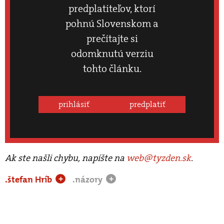
predplatiteľov, ktorí
pohnú Slovenskom a
prečítajte si
odomknutú verziu
tohto článku.
prihlásiť
predplatiť
Ak ste našli chybu, napíšte na
web@tyzden.sk
.
.štefan Hríb
.názory
+
+