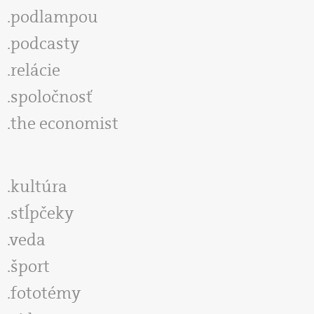
podlampou
podcasty
relácie
spoločnosť
the economist
kultúra
stĺpčeky
veda
šport
fototémy