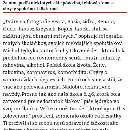
Za ním, podľa niektorých ešte pôvodná, tehlová stena, a
obrysy spoločnosti Baterpol.
„Tváre na fotografii: Beata, Basia, Lidka, Renata,
Gucio, Janusz,Krzysiek, Boguś. Janek...stali sa
zažltnutými obrazmi mŕtvych,“ popisuje fotografiu
malých školáčikov, svojich niekdajších spolužiakov,
Michał Jędryka, autor knihy Olovené deti, ktorá bola
predlohou pre rovnomenný seriál, „muži: infarkty,
rakovina, alkohol. Poľská škola života. Ženy:
rakovina, koronavírus, komorbidita. Chýry o
samovraždách, depresiách. Po rokoch sme zistili, že
viac ako polovica zmizla. Nadobro, definitívne,
navždy. Presne tak ako naša škola č. 46, ktorá bola
zatvorená pre nedostatok žiakov,“ píše Jędryka vo
svojom článku. Veľké množstvo detí, ktoré vyrástli v
„olovenom“ prostredí, zomieralo okolo päťdesiatky.
Tí preživší si so sebou nesú zdravotné ťažkosti ako