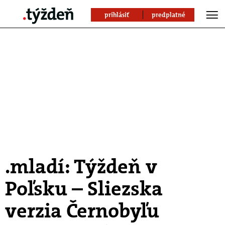
prihlásiť
predplatné
.mladí: Týždeň v
Poľsku – Sliezska
verzia Černobyľu