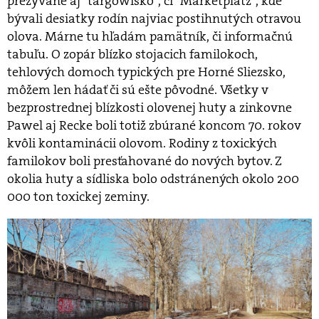
prezývané aj ´targowisko´, či ´Marketplatz´, kde
bývali desiatky rodín najviac postihnutých otravou
olova. Márne tu hľadám pamätník, či informačnú
tabuľu. O zopár blízko stojacich familokoch,
tehlových domoch typických pre Horné Sliezsko,
môžem len hádať či sú ešte pôvodné. Všetky v
bezprostrednej blízkosti olovenej huty a zinkovne
Pawel aj Recke boli totiž zbúrané koncom 70. rokov
kvôli kontaminácii olovom. Rodiny z toxických
familokov boli presťahované do nových bytov. Z
okolia huty a sídliska bolo odstránených okolo 200
000 ton toxickej zeminy.