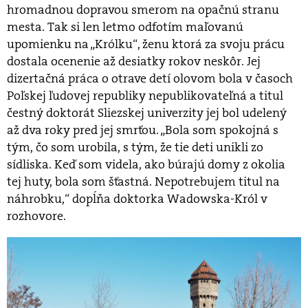
hromadnou dopravou smerom na opačnú stranu
mesta. Tak si len letmo odfotím maľovanú
upomienku na „Królku“, ženu ktorá za svoju prácu
dostala ocenenie až desiatky rokov neskôr. Jej
dizertačná práca o otrave detí olovom bola v časoch
Poľskej ľudovej republiky nepublikovateľná a titul
čestný doktorát Sliezskej univerzity jej bol udelený
až dva roky pred jej smrťou. „Bola som spokojná s
tým, čo som urobila, s tým, že tie deti unikli zo
sídliska. Keď som videla, ako búrajú domy z okolia
tej huty, bola som šťastná. Nepotrebujem titul na
náhrobku,“ dopĺňa doktorka Wadowska-Król v
rozhovore.