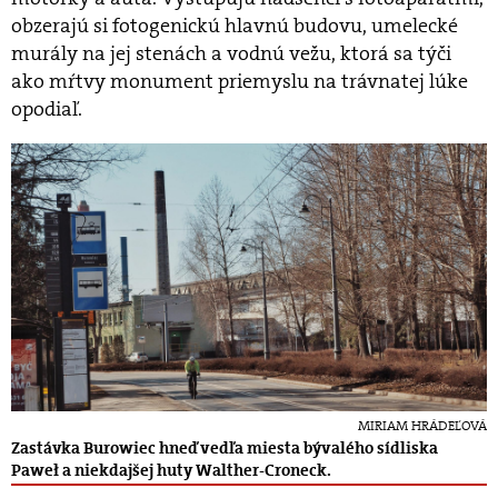
obzerajú si fotogenickú hlavnú budovu, umelecké
murály na jej stenách a vodnú vežu, ktorá sa týči
ako mŕtvy monument priemyslu na trávnatej lúke
opodiaľ.
MIRIAM HRÁDEĽOVÁ
Zastávka Burowiec hneď vedľa miesta bývalého sídliska
Paweł a niekdajšej huty Walther-Croneck.