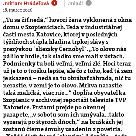
.miriam Hrádeľová
.mladi
+
+
18. marec 2026
„Tu sa žiť nedá,“ hovorí žena vyklonená z okna
domu v Szopieniciach. Teda v industriálnej
časti mesta Katovice, ktorej v posledných
týždňoch stúpla hladina trpkej slávy s
prezývkou ´sliezsky Černobyľ´. „To olovo nás
pálilo v hrdle, tak sladko sme mali v ústach.
Podmienky tu boli veľmi, veľmi zlé. Hoci teraz
už je to o trošku lepšie, ale čo z toho, keď tá zem
je skazená – nedá sa tu obrábať záhrada, nič tu
nerastie, v zemi je to olovo. Mrkva narastie
taká maličká, viac nie...“ dopĺňa obyvateľka
Szopienic v archívnej reportáži televízie TVP
Katowice. Prstami prejde po okennej
parapete, „v sobotu som ich umývala...takto
vyzerajú po štyroch dňoch,“ na bruškách jej
zostanú čierne šmuhy usadenín z povetria.