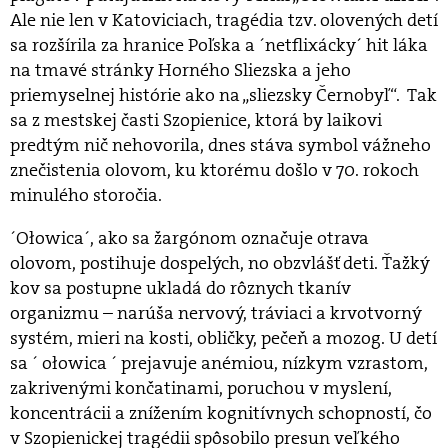
Ale nie len v Katoviciach, tragédia tzv. olovených detí
sa rozšírila za hranice Poľska a ´netflixácky´ hit láka
na tmavé stránky Horného Sliezska a jeho
priemyselnej histórie ako na „sliezsky Černobyľ“. Tak
sa z mestskej časti Szopienice, ktorá by laikovi
predtým nič nehovorila, dnes stáva symbol vážneho
znečistenia olovom, ku ktorému došlo v 70. rokoch
minulého storočia.
´Ołowica´, ako sa žargónom označuje otrava
olovom, postihuje dospelých, no obzvlášť deti. Ťažký
kov sa postupne ukladá do rôznych tkanív
organizmu – narúša nervový, tráviaci a krvotvorný
systém, mieri na kosti, obličky, pečeň a mozog. U detí
sa ´ ołowica ´ prejavuje anémiou, nízkym vzrastom,
zakrivenými končatinami, poruchou v myslení,
koncentrácii a znížením kognitívnych schopností, čo
v Szopienickej tragédii spôsobilo presun veľkého