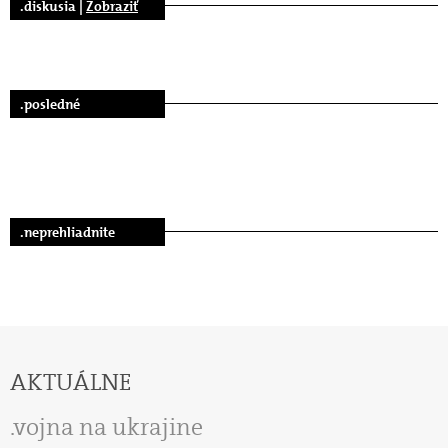
.diskusia |
Zobraziť
.posledné
.neprehliadnite
AKTUÁLNE
vojna na ukrajine