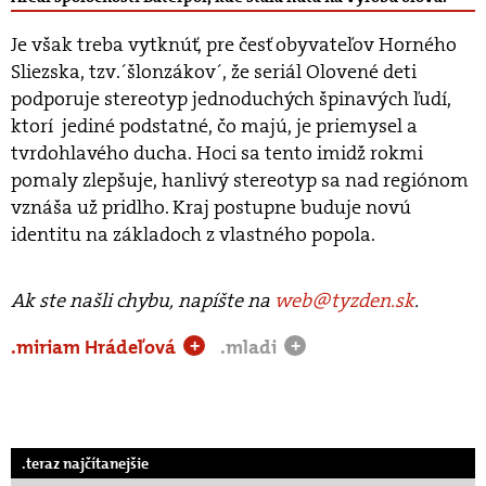
Je však treba vytknúť, pre česť obyvateľov Horného
Sliezska, tzv.´šlonzákov´, že seriál Olovené deti
podporuje stereotyp jednoduchých špinavých ľudí,
ktorí jediné podstatné, čo majú, je priemysel a
tvrdohlavého ducha. Hoci sa tento imidž rokmi
pomaly zlepšuje, hanlivý stereotyp sa nad regiónom
vznáša už pridlho. Kraj postupne buduje novú
identitu na základoch z vlastného popola.
Ak ste našli chybu, napíšte na
web@tyzden.sk
.
.miriam Hrádeľová
.mladi
+
+
.teraz najčítanejšie