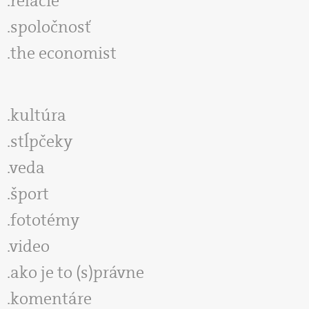
relácie
spoločnosť
the economist
kultúra
stĺpčeky
veda
šport
fototémy
video
ako je to (s)právne
komentáre