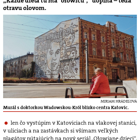
„Každé dieťa tu má ´ołowicu´,“ dopĺňa – teda
otravu olovom.
MIRIAM HRÁDEĽOVÁ
Murál s doktorkou Wadowskou-Król blízko centra Katovíc.
len čo vystúpim v Katoviciach na vlakovej stanici,
v uliciach a na zastávkach si všímam veľkých
plagátov pútajúcich na nový seriál „Ołowiane dzieci“.