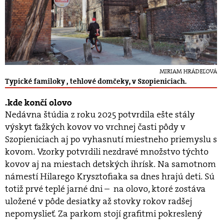
MIRIAM HRÁDEĽOVÁ
Typické familoky , tehlové domčeky, v Szopieniciach.
kde končí olovo
Nedávna štúdia z roku 2025 potvrdila ešte stály
výskyt ťažkých kovov vo vrchnej časti pôdy v
Szopieniciach aj po vyhasnutí miestneho priemyslu s
kovom. Vzorky potvrdili nezdravé množstvo týchto
kovov aj na miestach detských ihrísk. Na samotnom
námestí Hilarego Krysztofiaka sa dnes hrajú deti. Sú
totiž prvé teplé jarné dni – na olovo, ktoré zostáva
uložené v pôde desiatky až stovky rokov radšej
nepomyslieť. Za parkom stojí grafitmi pokreslený