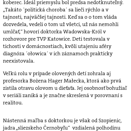
koberec. Ideál priemyslu bol predsa nedotknuteľný.
„Takáto ´politická choroba´ sa lieči rýchlo a v
tajnosti, najväčšej tajnosti. Keď sa o o tom vláda
dozvedela, vedeli o tom už všetci, už nás nemohli
umlčať,“ hovorí doktorka Wadowska-Król v
rozhovore pre TVP Katowice. Deti testovala v
tichosti v domácnostiach, kvôli utajeniu aféry
diagnóza ´ołowica´ v ich záznamoch prakticky
neexistovala.
Veľkú rolu v prípade olovených detí zohrala aj
profesorka Bożena Hager Małecka, ktorá ako prvá
zistila otravu olovom u dieťaťa. Jej osobnosť bohužiaľ
v seriáli zaniká a je značne skreslená v porovnaní s
realitou.
Nástenná maľba s doktorkou je však od Szopienic,
jadra „sliezskeho Černobyľu“ vzdialená polhodinu