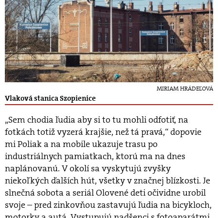
MIRIAM HRÁDEĽOVÁ
Vlaková stanica Szopienice
„Sem chodia ľudia aby si to tu mohli odfotiť, na
fotkách totiž vyzerá krajšie, než tá pravá,“ dopovie
mi Poliak a na mobile ukazuje trasu po
industriálnych pamiatkach, ktorú ma na dnes
naplánovanú. V okolí sa vyskytujú zvyšky
niekoľkých ďalších hút, všetky v značnej blízkosti. Je
slnečná sobota a seriál Olovené deti očividne urobil
svoje – pred zinkovňou zastavujú ľudia na bicykloch,
motorky a autá. Vystupujú nadšenci s fotoaparátmi,