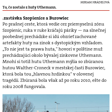
MIRIAM HRÁDEĽOVÁ
To, čo zostalo z huty Uthemann.
zastávka Szopienice a Burowiec
Po prašnej ceste, ktorá vedie cez priemyselnú zónu
Szopienic, ruka v ruke kráčajú páriky — na slnečnej
poobednej prechádzke si idú obzrieť zachované
artefakty huty na zinok s dystopickým vzhľadom.
„To nie jest ta prawa huta,“ hovorí v polštine muž
prechádzajúci okolo bývalej zinkovne Uthemann.
Mnohí si totiž hutu Uthemann mýlia so zbúranou
hutou Walther-Croneck v mestskej časti Burowiec,
ktorá bola tou „hlavnou hrdinkou“ v olovenej
tragédii. Zbúraná bola však až po roku 2010, ešte do
roku 2008 fungovala.