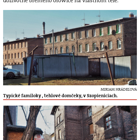
doživotné bremeno ołowice na vlastnom tele.
MIRIAM HRÁDEĽOVÁ
Typické familoky , tehlové domčeky, v Szopieniciach.