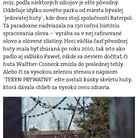
múr, podľa niektorých zdrojov je ešte pôvodný.
Oddeľuje idylku nového parku od miesta bývalej
´jedovatej huty´, kde dnes stojí spoločnosti Baterpol.
Tá paradoxne nadviazala na 150 ročnú históriu
spracovania olova – vyrába sa v nej rafinované
olovo a olovené zliatiny. Hoci väčšia časť pôvodnej
huty mala byť zbúraná po roku 2010, tak isto ako
padlo aj sídlisko Paweł, nikde sa neviem dočítať, či
huta Walther-Croneck zmizla do poslednej tehly.
Alebo či za vysokou zelenou stenou s nápisom
´TEREN PRYWATNY´ ešte zostali kúsky skeletu huty,
ktorá dávala chlieb za vysokú cenu zdravia.