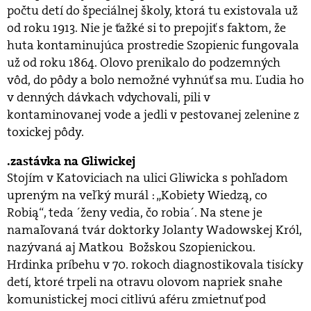
počtu detí do špeciálnej školy, ktorá tu existovala už
od roku 1913. Nie je ťažké si to prepojiť s faktom, že
huta kontaminujúca prostredie Szopienic fungovala
už od roku 1864. Olovo prenikalo do podzemných
vôd, do pôdy a bolo nemožné vyhnúť sa mu. Ľudia ho
v denných dávkach vdychovali, pili v
kontaminovanej vode a jedli v pestovanej zelenine z
toxickej pôdy.
zastávka na Gliwickej
Stojím v Katoviciach na ulici Gliwicka s pohľadom
upreným na veľký murál : „Kobiety Wiedzą, co
Robią“, teda ´ženy vedia, čo robia´. Na stene je
namaľovaná tvár doktorky Jolanty Wadowskej Król,
nazývaná aj Matkou Božskou Szopienickou.
Hrdinka príbehu v 70. rokoch diagnostikovala tisícky
detí, ktoré trpeli na otravu olovom napriek snahe
komunistickej moci citlivú aféru zmietnuť pod