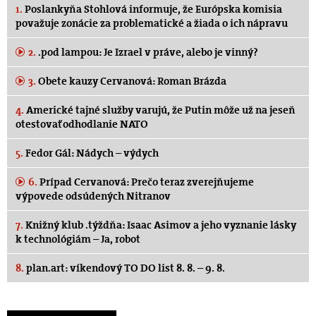
1.
Poslankyňa Stohlová informuje, že Európska komisia
považuje zonácie za problematické a žiada o ich nápravu
2.
.pod lampou: Je Izrael v práve, alebo je vinný?
3.
Obete kauzy Cervanová: Roman Brázda
4.
Americké tajné služby varujú, že Putin môže už na jeseň
otestovať odhodlanie NATO
5.
Fedor Gál: Nádych – výdych
6.
Prípad Cervanová: Prečo teraz zverejňujeme
výpovede odsúdených Nitranov
7.
Knižný klub .týždňa: Isaac Asimov a jeho vyznanie lásky
k technológiám – Ja, robot
8.
plan.art: víkendový TO DO list 8. 8. – 9. 8.