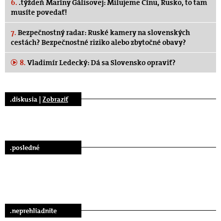
6.
.týždeň Maríny Gálisovej: Milujeme Čínu, Rusko, to tam
musíte povedať!
7.
Bezpečnostný radar: Ruské kamery na slovenských
cestách? Bezpečnostné riziko alebo zbytočné obavy?
8.
Vladimír Ledecký: Dá sa Slovensko opraviť?
.diskusia |
Zobraziť
.posledné
.neprehliadnite