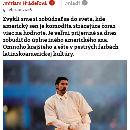
.miriam Hrádeľová
.mladi
+
+
9. február 2026
Zvykli sme si zobúdzať sa do sveta, kde
americký sen je komodita strácajúca čoraz
viac na hodnote. Je veľmi príjemné sa dnes
zobudiť do úplne iného amerického sna.
Omnoho krajšieho a ešte v pestrých farbách
latinskoamerickej kultúry.