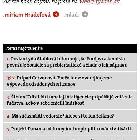
Ak ste našli chybu, napíšte na
web@tyzden.sk
.
.miriam Hrádeľová
.mladi
+
+
.teraz najčítanejšie
1.
Poslankyňa Stohlová informuje, že Európska komisia
považuje zonácie za problematické a žiada o ich nápravu
2.
Prípad Cervanová: Prečo teraz zverejňujeme
výpovede odsúdených Nitranov
3.
Štefan Hríb: Lídri umelej inteligencie pripúšťajú zničenie
ľudstva. Lebo v sebe zničili ľudskosť
4.
Má súčasná AI vedomie? Alebo si to len želáme?
5.
Projekt Panama od firmy Anthropic píli konár civilizácii