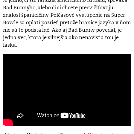
Je jedno, či ste fanúšik amerického futbalu, speváka
Bad Bunnyho, alebo či si chcete precvičiť svoju
znalosť španielčiny. Polčasové vystúpenie na Super
Bowle sa oplatí pozrieť, pretože hranice jazyka v ňom
nie sú to podstatné. Ako aj Bad Bunny povedal, je
jedna vec, ktorá je silnejšia ako nenávisť a tou je
láska.