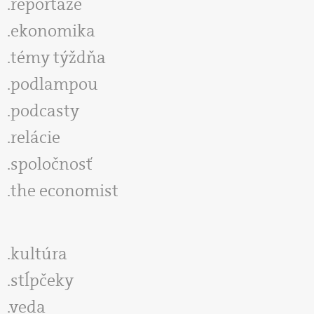
reportáže
ekonomika
témy týždňa
podlampou
podcasty
relácie
spoločnosť
the economist
kultúra
stĺpčeky
veda