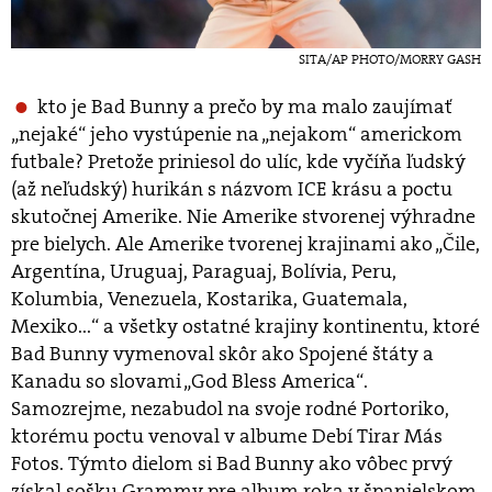
SITA/AP PHOTO/MORRY GASH
kto je Bad Bunny a prečo by ma malo zaujímať
„nejaké“ jeho vystúpenie na „nejakom“ americkom
futbale? Pretože priniesol do ulíc, kde vyčíňa ľudský
(až neľudský) hurikán s názvom ICE krásu a poctu
skutočnej Amerike. Nie Amerike stvorenej výhradne
pre bielych. Ale Amerike tvorenej krajinami ako „Čile,
Argentína, Uruguaj, Paraguaj, Bolívia, Peru,
Kolumbia, Venezuela, Kostarika, Guatemala,
Mexiko...“ a všetky ostatné krajiny kontinentu, ktoré
Bad Bunny vymenoval skôr ako Spojené štáty a
Kanadu so slovami „God Bless America“.
Samozrejme, nezabudol na svoje rodné Portoriko,
ktorému poctu venoval v albume Debí Tirar Más
Fotos. Týmto dielom si Bad Bunny ako vôbec prvý
získal sošku Grammy pre album roka v španielskom