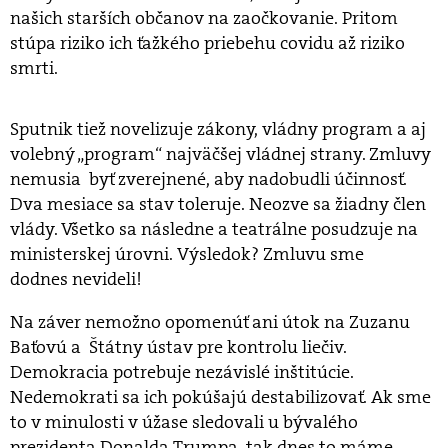
našich starších občanov na zaočkovanie. Pritom
stúpa riziko ich ťažkého priebehu covidu až riziko
smrti.
Sputnik tiež novelizuje zákony, vládny program a aj
volebný „program“ najväčšej vládnej strany. Zmluvy
nemusia byť zverejnené, aby nadobudli účinnosť.
Dva mesiace sa stav toleruje. Neozve sa žiadny člen
vlády. Všetko sa následne a teatrálne posudzuje na
ministerskej úrovni. Výsledok? Zmluvu sme
dodnes nevideli!
Na záver nemožno opomenúť ani útok na Zuzanu
Baťovú a Štátny ústav pre kontrolu liečiv.
Demokracia potrebuje nezávislé inštitúcie.
Nedemokrati sa ich pokúšajú destabilizovať. Ak sme
to v minulosti v úžase sledovali u bývalého
prezidenta Donalda Trumpa, tak dnes to máme