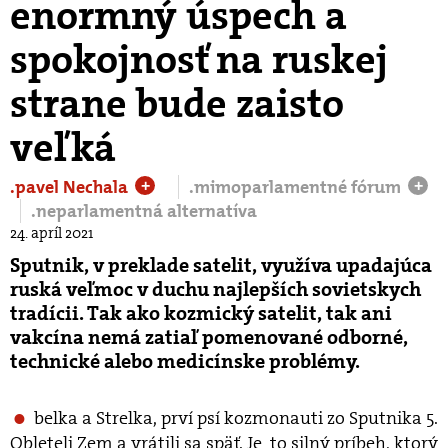
enormný úspech a
spokojnosť na ruskej
strane bude zaisto
veľká
.pavel Nechala
.mimoparlamentné fórum
+
+
.neparlamentná alternatíva
24. apríl 2021
Sputnik, v preklade satelit, využíva upadajúca
ruská veľmoc v duchu najlepších sovietskych
tradícii. Tak ako kozmický satelit, tak ani
vakcína nemá zatiaľ pomenované odborné,
technické alebo medicínske problémy.
belka a Strelka, prví psí kozmonauti zo Sputnika 5.
Obleteli Zem a vrátili sa späť. Je to silný príbeh, ktorý