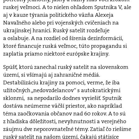
ruskej veľmoci. A to nielen ohľadom Sputnika V, ale
aj v kauze týrania politického väzňa Alexeja
Navaľného alebo pri vojenských cvičeniach na
ukrajinskej hranici. Ruský satelit rozdeľuje
a oslabuje. A na rozdiel od šírenia dezinformácií,
ktoré financuje ruská veľmoc, túto propagandu si
zaplatia priamo niektoré európske krajiny.
Spúšť, ktorú zanechal ruský satelit na slovenskom
území, si všímajú aj zahraničné médiá.
Destabilizáciu krajiny za pomoci, verme, že iba
užitočných „nedovzdelancov“ s autokratickými
sklonmi, sa nepodarilo dodnes vyriešiť. Sputnik
dostáva neúmerne väčší priestor, ako napríklad
téma zaočkovania občanov nad 60 rokov. A to sú
z hľadiska dôležitosti, nevyhnutnosti a verejného
záujmu dve neporovnateľné témy. Zatiaľ čo riešime
ruský satelit na našom území, čakajú státisíce