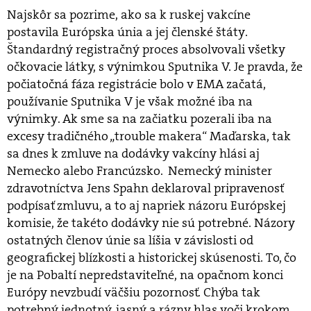
Najskôr sa pozrime, ako sa k ruskej vakcíne
postavila Európska únia a jej členské štáty.
Štandardný registračný proces absolvovali všetky
očkovacie látky, s výnimkou Sputnika V. Je pravda, že
počiatočná fáza registrácie bolo v EMA začatá,
používanie Sputnika V je však možné iba na
výnimky. Ak sme sa na začiatku pozerali iba na
excesy tradičného „trouble makera“ Maďarska, tak
sa dnes k zmluve na dodávky vakcíny hlási aj
Nemecko alebo Francúzsko. Nemecký minister
zdravotníctva Jens Spahn deklaroval pripravenosť
podpísať zmluvu, a to aj napriek názoru Európskej
komisie, že takéto dodávky nie sú potrebné. Názory
ostatných členov únie sa líšia v závislosti od
geografickej blízkosti a historickej skúsenosti. To, čo
je na Pobaltí nepredstaviteľné, na opačnom konci
Európy nevzbudí väčšiu pozornosť. Chýba tak
potrebný jednotný, jasný a rázny hlas voči krokom