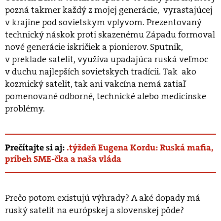
pozná takmer každý z mojej generácie, vyrastajúcej
v krajine pod sovietskym vplyvom. Prezentovaný
technický náskok proti skazenému Západu formoval
nové generácie iskričiek a pionierov. Sputnik,
v preklade satelit, využíva upadajúca ruská veľmoc
v duchu najlepších sovietskych tradícii. Tak ako
kozmický satelit, tak ani vakcína nemá zatiaľ
pomenované odborné, technické alebo medicínske
problémy.
Prečítajte si aj:
.týždeň Eugena Kordu: Ruská mafia,
príbeh SME-čka a naša vláda
Prečo potom existujú výhrady? A aké dopady má
ruský satelit na európskej a slovenskej pôde?