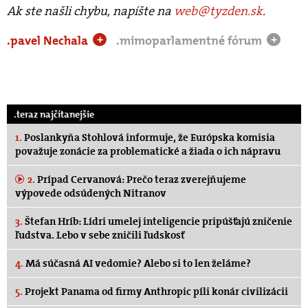
Ak ste našli chybu, napíšte na
web@tyzden.sk
.
.pavel Nechala
.mimoparlamentné fórum
+
+
.teraz najčítanejšie
1.
Poslankyňa Stohlová informuje, že Európska komisia
považuje zonácie za problematické a žiada o ich nápravu
2.
Prípad Cervanová: Prečo teraz zverejňujeme
výpovede odsúdených Nitranov
3.
Štefan Hríb: Lídri umelej inteligencie pripúšťajú zničenie
ľudstva. Lebo v sebe zničili ľudskosť
4.
Má súčasná AI vedomie? Alebo si to len želáme?
5.
Projekt Panama od firmy Anthropic píli konár civilizácii