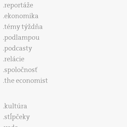
reportáže
ekonomika
témy týždňa
podlampou
podcasty
relácie
spoločnosť
the economist
kultúra
stĺpčeky