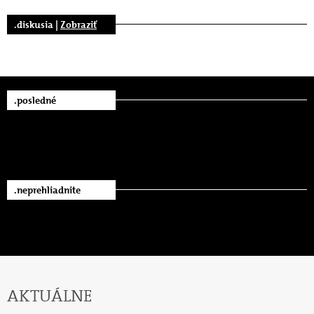
.diskusia |
Zobraziť
.posledné
.neprehliadnite
AKTUÁLNE