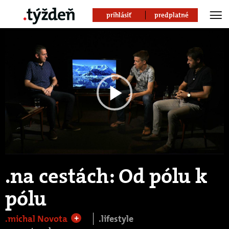
prihlásiť
predplatné
Play
Video
.na cestách: Od pólu k
pólu
.michal Novota
.lifestyle
+