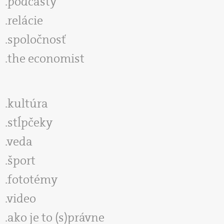
podcasty
relácie
spoločnosť
the economist
kultúra
stĺpčeky
veda
šport
fototémy
video
ako je to (s)právne