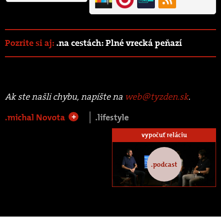
Pozrite si aj:
.na cestách: Plné vrecká peňazí
Ak ste našli chybu, napíšte na
web@tyzden.sk
.
.michal Novota
.lifestyle
+
vypočuť reláciu
.podcast