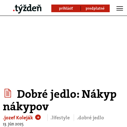
prihlásiť
predplatné
Dobré jedlo: Nákyp
nákypov
.jozef Koleják
.lifestyle
.dobré jedlo
+
13. jún 2025