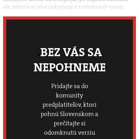
ale zoberie si jeho zakydaný a rozbabraný tanier.
BEZ VÁS SA
NEPOHNEME
Pridajte sa do
komunity
predplatiteľov, ktorí
pohnú Slovenskom a
prečítajte si
odomknutú verziu