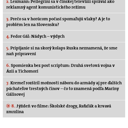
2.
Lexmann: Pellegrini sa v čínskej televízii správal ako
reklamný agent komunistického režimu
3.
Prečo sa v horúcom počasí spomaľujú vlaky? A je to
problém len na Slovensku?
4.
Fedor Gál: Nádych – výdych
5.
Pripíjanie si na skorý kolaps Ruska neznamená, že sme
naň pripravení
6.
Spomienka bez post scriptum: Druhá svetová vojna v
Ázii a Tichomorí
7.
Kremeľ rozšíril možnosti náboru do armády aj pre ďalších
páchateľov trestných činov – čo to znamená podľa Maríny
Gálisovej
8.
.týždeň vo filme: Školské drogy, Raťafák a krvavá
zmrzlina