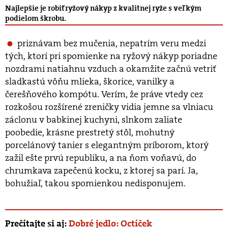
Najlepšie je robiť ryžový nákyp z kvalitnej ryže s veľkým
podielom škrobu.
priznávam bez mučenia, nepatrím veru medzi
tých, ktorí pri spomienke na ryžový nákyp poriadne
nozdrami natiahnu vzduch a okamžite začnú vetriť
sladkastú vôňu mlieka, škorice, vanilky a
čerešňového kompótu. Verím, že práve vtedy cez
rozkošou rozšírené zreničky vidia jemne sa vlniacu
záclonu v babkinej kuchyni, slnkom zaliate
poobedie, krásne prestretý stôl, mohutný
porcelánový tanier s elegantným príborom, ktorý
zažil ešte prvú republiku, a na ňom voňavú, do
chrumkava zapečenú kocku, z ktorej sa parí. Ja,
bohužiaľ, takou spomienkou nedisponujem.
Prečítajte si aj:
Dobré jedlo: Octíček