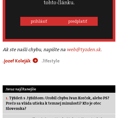
tohto článku.
prihlásiť
predplatiť
Ak ste našli chybu, napíšte na
web@tyzden.sk
.
.jozef Koleják
.lifestyle
+
.teraz najčítanejšie
1.
Týždeň s .týždňom: Urobil chybu Ivan Korčok, alebo PS?
Prečo sa vláda utieka k temnej minulosti? Kto je otec
Slovenska?