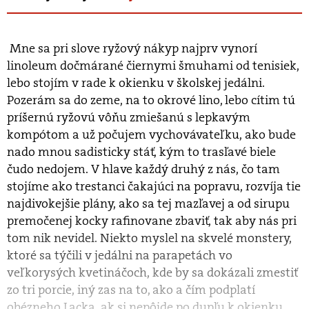
Mne sa pri slove ryžový nákyp najprv vynorí
linoleum dočmárané čiernymi šmuhami od tenisiek,
lebo stojím v rade k okienku v školskej jedálni.
Pozerám sa do zeme, na to okrové lino, lebo cítim tú
príšernú ryžovú vôňu zmiešanú s lepkavým
kompótom a už počujem vychovávateľku, ako bude
nado mnou sadisticky stáť, kým to trasľavé biele
čudo nedojem. V hlave každý druhý z nás, čo tam
stojíme ako trestanci čakajúci na popravu, rozvíja tie
najdivokejšie plány, ako sa tej mazľavej a od sirupu
premočenej kocky rafinovane zbaviť, tak aby nás pri
tom nik nevidel. Niekto myslel na skvelé monstery,
ktoré sa týčili v jedálni na parapetách vo
veľkorysých kvetináčoch, kde by sa dokázali zmestiť
zo tri porcie, iný zas na to, ako a čím podplatí
obézneho Lacka, ak si nepôjde po dupľu k okienku,