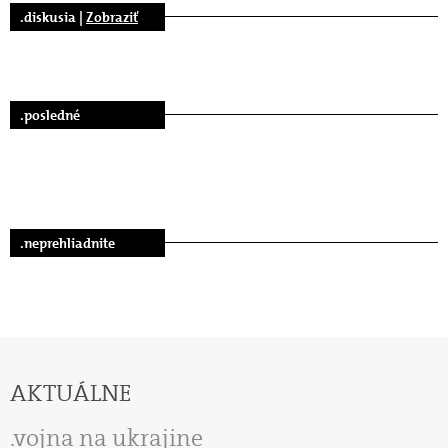
.diskusia |
Zobraziť
.posledné
.neprehliadnite
AKTUÁLNE
vojna na ukrajine