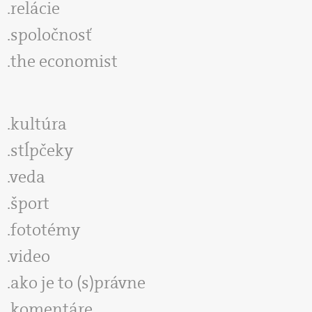
relácie
spoločnosť
the economist
kultúra
stĺpčeky
veda
šport
fototémy
video
ako je to (s)právne
komentáre