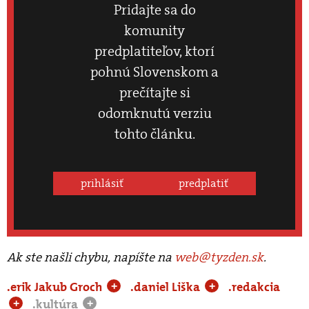
Pridajte sa do
komunity
predplatiteľov, ktorí
pohnú Slovenskom a
prečítajte si
odomknutú verziu
tohto článku.
prihlásiť
predplatiť
Ak ste našli chybu, napíšte na
web@tyzden.sk
.
.erik Jakub Groch
.daniel Liška
.redakcia
+
+
.kultúra
+
+