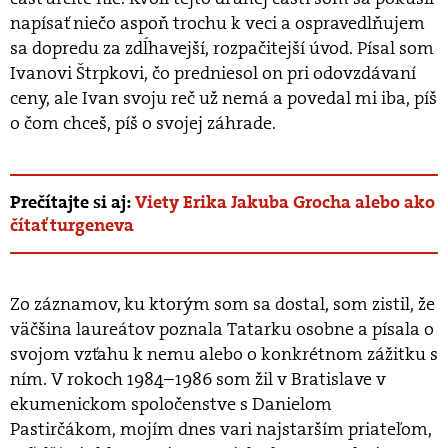
napísať niečo aspoň trochu k veci a ospravedlňujem
sa dopredu za zdĺhavejší, rozpačitejší úvod. Písal som
Ivanovi Štrpkovi, čo predniesol on pri odovzdávaní
ceny, ale Ivan svoju reč už nemá a povedal mi iba, píš
o čom chceš, píš o svojej záhrade.
Prečítajte si aj:
Viety Erika Jakuba Grocha alebo ako
čítať turgeneva
Zo záznamov, ku ktorým som sa dostal, som zistil, že
väčšina laureátov poznala Tatarku osobne a písala o
svojom vzťahu k nemu alebo o konkrétnom zážitku s
ním. V rokoch 1984–1986 som žil v Bratislave v
ekumenickom spoločenstve s Danielom
Pastirčákom, mojím dnes vari najstarším priateľom,