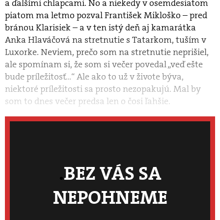
a ďalšími chlapcami. No a niekedy v osemdesiatom
piatom ma letmo pozval František Mikloško – pred
bránou Klarisiek – a v ten istý deň aj kamarátka
Anka Hlaváčová na stretnutie s Tatarkom, tuším v
Luxorke. Neviem, prečo som na stretnutie neprišiel,
ale spomínam si, že som si večer povedal „veď ešte
bude príležitosť...“ Ale ako to už v živote býva,
niektoré príležitosti sa prosto nezopakujú. Mal by
som to dnes večer predsa len o čosi ľahšie.
BEZ VÁS SA
NEPOHNEME