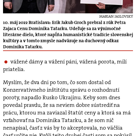
MARIAN JASLOVSKÝ
10. máj 2022 Bratislava: Erik Jakub Groch prebral z rúk Petra
Zajaca Cenu Dominika Tatarku. Udeľuje sa za výnimočné
literárne dielo, ktoré napĺňa humanistické tradície slovenskej
kultúry a v tomto zmysle nadväzuje na duchovný odkaz
Dominika Tatarku.
vážené dámy a vážení páni, vážená porota, milí
priatelia.
Myslím, že dva dni po tom, čo som dostal od
Konzervatívneho inštitútu správu o rozhodnutí
poroty, napadlo Rusko Ukrajinu. Keby som dnes
povedal pravdu, že sa neviem dobre sústrediť na
prácu, ktorou ma zaviazal štatút ceny a ktorá sa má
vzťahovať na Dominika Tatarku, a že som nič
nenapísal, časť z vás by to akceptovala, no väčšia
časť určite nie. Kvôli tejto druhej časti som sa pokúsil