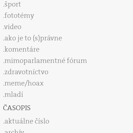
šport
fototémy
video
ako je to (s)právne
komentáre
mimoparlamentné fórum
zdravotníctvo
meme/hoax
mladí
ČASOPIS
aktuálne číslo
archív