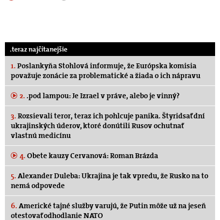
.teraz najčítanejšie
1.
Poslankyňa Stohlová informuje, že Európska komisia
považuje zonácie za problematické a žiada o ich nápravu
2.
.pod lampou: Je Izrael v práve, alebo je vinný?
3.
Rozsievali teror, teraz ich pohlcuje panika. Štyridsať dní
ukrajinských úderov, ktoré donútili Rusov ochutnať
vlastnú medicínu
4.
Obete kauzy Cervanová: Roman Brázda
5.
Alexander Duleba: Ukrajina je tak vpredu, že Rusko na to
nemá odpovede
6.
Americké tajné služby varujú, že Putin môže už na jeseň
otestovať odhodlanie NATO