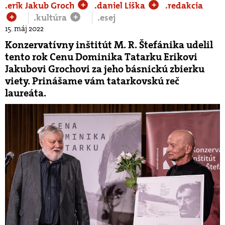
.erik Jakub Groch
.daniel Liška
.redakcia
+
+
.kultúra
.esej
+
+
15. máj 2022
Konzervatívny inštitút M. R. Štefánika udelil
tento rok Cenu Dominika Tatarku Erikovi
Jakubovi Grochovi za jeho básnickú zbierku
viety. Prinášame vám tatarkovskú reč
laureáta.