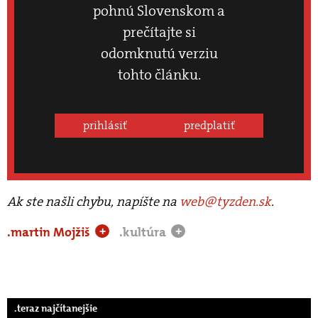
pohnú Slovenskom a
prečítajte si
odomknutú verziu
tohto článku.
prihlásiť
predplatiť
Ak ste našli chybu, napíšte na
web@tyzden.sk
.
.martin Mojžiš
.kultúra
+
+
.teraz najčítanejšie