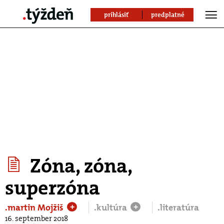
prihlásiť
predplatné
Zóna, zóna,
superzóna
.martin Mojžiš
.kultúra
.literatúra
+
+
16. september 2018