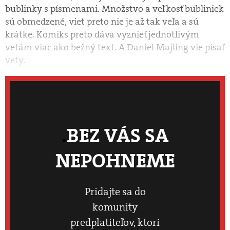
bublinky s písmenami. Množstvo a veľkosť bubliniek
sú obmedzené, viet preto nie je až tak veľa a sú
krátke. Komiks preto dáva vyznieť jednotlivým
vetám viac ako bežný text. A Daniel Majling vie písať
vety.
BEZ VÁS SA
NEPOHNEME
Pridajte sa do
komunity
predplatiteľov, ktorí