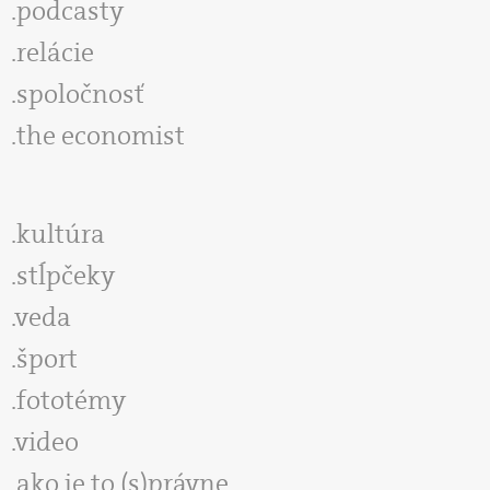
podcasty
relácie
spoločnosť
the economist
kultúra
stĺpčeky
veda
šport
fototémy
video
ako je to (s)právne