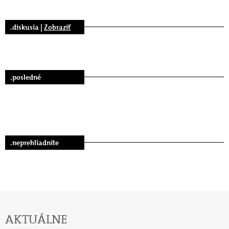
.diskusia |
Zobraziť
.posledné
.neprehliadnite
AKTUÁLNE