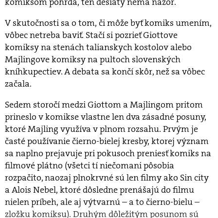
komiksom pohŕda, ten desiaty nemá názor.
V skutočnosti sa o tom, či môže byť komiks umením,
vôbec netreba baviť. Stačí si pozrieť Giottove
komiksy na stenách talianskych kostolov alebo
Majlingove komiksy na pultoch slovenských
kníhkupectiev. A debata sa končí skôr, než sa vôbec
začala.
Sedem storočí medzi Giottom a Majlingom pritom
prineslo v komikse vlastne len dva zásadné posuny,
ktoré Majling využíva v plnom rozsahu. Prvým je
časté používanie čierno-bielej kresby, ktorej význam
sa naplno prejavuje pri pokusoch preniesť komiks na
filmové plátno (všetci tí niečomani pôsobia
rozpačito, naozaj plnokrvné sú len filmy ako Sin city
a Alois Nebel, ktoré dôsledne prenášajú do filmu
nielen príbeh, ale aj výtvarnú – a to čierno-bielu –
zložku komiksu). Druhým dôležitým posunom sú