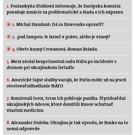
1.
Poslankyňa Stohlová informuje, že Európska komisia
považuje zonácie za problematické a žiada o ich nápravu
2.
Michal Handzuš: Dá sa Slovensko opraviť?
3.
.pod lampou: Je Izrael v práve, alebo je vinný?
4.
Obete kauzy Cervanová: Roman Brázda
5.
Merz zvolal bezpečnostnú radu štátu po incidente s
dronom pri ukrajinskom lietadle
6.
Americké tajné služby varujú, že Putin môže už na jeseň
otestovať odhodlanie NATO
7.
Rozsievali teror, teraz ich pohlcuje panika. Štyridsať dní
ukrajinských úderov, ktoré donútili Rusov ochutnať
vlastnú medicínu
8.
Alexander Duleba: Ukrajina je tak vpredu, že Rusko na to
nemá odpovede