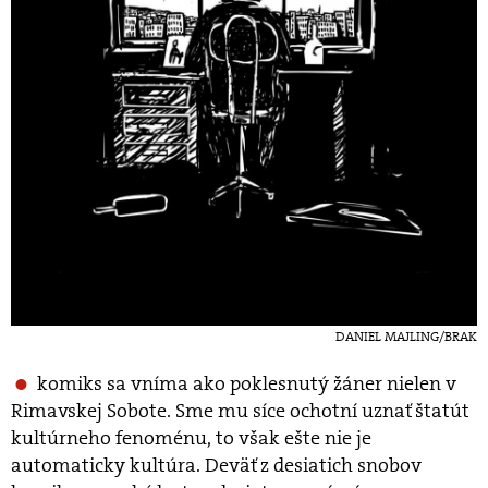
DANIEL MAJLING/BRAK
komiks sa vníma ako poklesnutý žáner nielen v
Rimavskej Sobote. Sme mu síce ochotní uznať štatút
kultúrneho fenoménu, to však ešte nie je
automaticky kultúra. Deväť z desiatich snobov