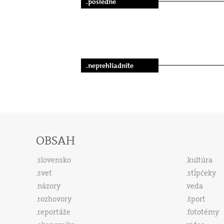
.posledné
.neprehliadnite
OBSAH
slovensko
kultúra
svet
stĺpčeky
názory
veda
rozhovory
šport
reportáže
fototémy