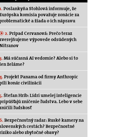
1.
Poslankyňa Stohlová informuje, že
Európska komisia považuje zonácie za
problematické a žiada o ich nápravu
2.
Prípad Cervanová: Prečo teraz
zverejňujeme výpovede odsúdených
Nitranov
3.
Má súčasná AI vedomie? Alebo si to
len želáme?
4.
Projekt Panama od firmy Anthropic
píli konár civilizácii
5.
Štefan Hríb: Lídri umelej inteligencie
pripúšťajú zničenie ľudstva. Lebo v sebe
zničili ľudskosť
6.
Bezpečnostný radar: Ruské kamery na
slovenských cestách? Bezpečnostné
riziko alebo zbytočné obavy?