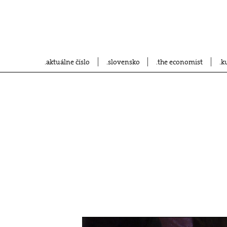
aktuálne číslo
slovensko
the economist
k