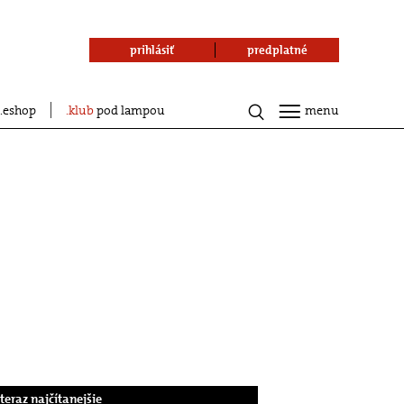
prihlásiť
predplatné
eshop
klub
pod lampou
menu
.teraz najčítanejšie