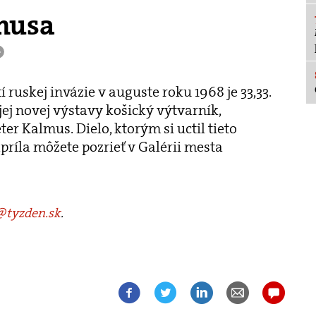
lmusa
+
ruskej invázie v auguste roku 1968 je 33,33.
ojej novej výstavy košický výtvarník,
er Kalmus. Dielo, ktorým si uctil tieto
príla môžete pozrieť v Galérii mesta
tyzden.sk
.