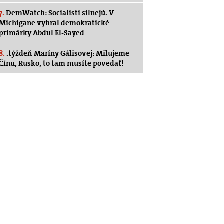
7.
DemWatch: Socialisti silnejú. V
Michigane vyhral demokratické
primárky Abdul El-Sayed
8.
.týždeň Maríny Gálisovej: Milujeme
Čínu, Rusko, to tam musíte povedať!