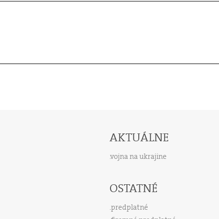
AKTUÁLNE
vojna na ukrajine
OSTATNÉ
predplatné