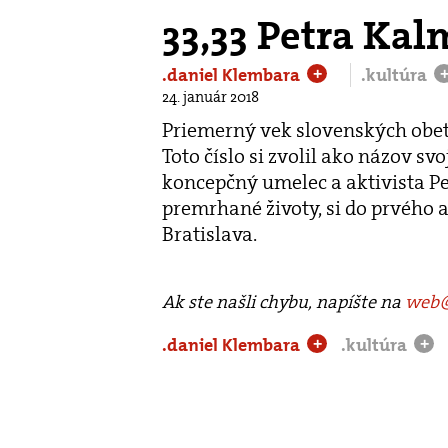
33,33 Petra Ka
.daniel Klembara
.kultúra
+
24. január 2018
Priemerný vek slovenských obetí 
Toto číslo si zvolil ako názov sv
koncepčný umelec a aktivista Pet
premrhané životy, si do prvého a
Bratislava.
Ak ste našli chybu, napíšte na
web@
.daniel Klembara
.kultúra
+
+