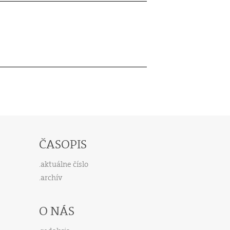
ČASOPIS
aktuálne číslo
archív
O NÁS