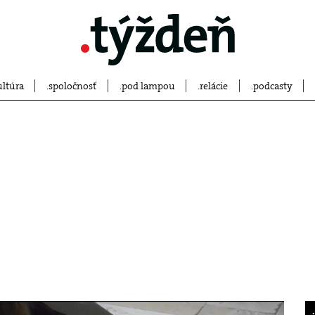
ultúra
spoločnosť
pod lampou
relácie
podcasty