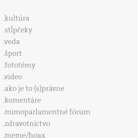
kultúra
stĺpčeky
veda
šport
fototémy
video
ako je to (s)právne
komentáre
mimoparlamentné fórum
zdravotníctvo
meme/hoax