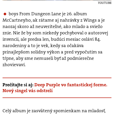
YOUTUBE
boys From Dungeon Lane je 26. album
McCartneyho, ak rátame aj nahrávky z Wings a je
naozaj skoro až neuveriteľné, ako mlado a sviežo
znie. Nie že by som niekedy pochyboval o autorovej
invencii, ale predsa len, budúci mesiac oslávi 84.
narodeniny a to je vek, kedy sa očakáva
prinajlepšom solídny výkon a pred vypočutím sa
tŕpne, aby sme nemuseli byť až podmierečne
zhovievaví.
Prečítajte si aj:
Deep Purple vo fantastickej forme.
Nový singel vás odstrelí
Celý album je zasvätený spomienkam na mladosť,