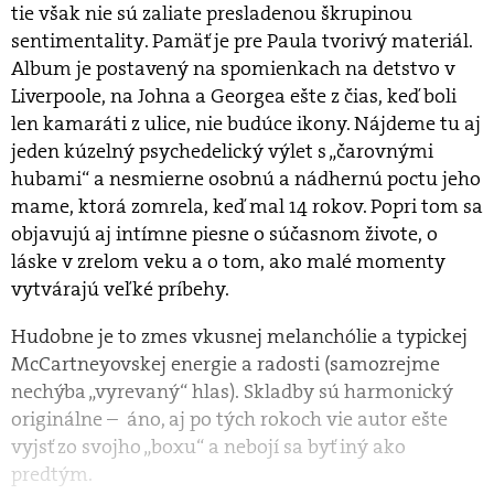
tie však nie sú zaliate presladenou škrupinou
sentimentality. Pamäť je pre Paula tvorivý materiál.
Album je postavený na spomienkach na detstvo v
Liverpoole, na Johna a Georgea ešte z čias, keď boli
len kamaráti z ulice, nie budúce ikony. Nájdeme tu aj
jeden kúzelný psychedelický výlet s „čarovnými
hubami“ a nesmierne osobnú a nádhernú poctu jeho
mame, ktorá zomrela, keď mal 14 rokov. Popri tom sa
objavujú aj intímne piesne o súčasnom živote, o
láske v zrelom veku a o tom, ako malé momenty
vytvárajú veľké príbehy.
Hudobne je to zmes vkusnej melanchólie a typickej
McCartneyovskej energie a radosti (samozrejme
nechýba „vyrevaný“ hlas). Skladby sú harmonický
originálne – áno, aj po tých rokoch vie autor ešte
vyjsť zo svojho „boxu“ a nebojí sa byť iný ako
predtým.