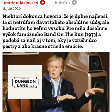
.marian Jaslovský
.kultúra
+
+
11. jún 2026
Niektorí dokonca hovoria, že je úplne najlepší.
Ja si netrúfam dávať takéto absolútne súdy, ale
hodnotím ho veľmi vysoko. Pre mňa dosahuje
výšok famózneho Band On The Run (1973) a
podobá sa naň aj v tom, aký je vzrušujúco
pestrý a ako krásne strieda emócie.