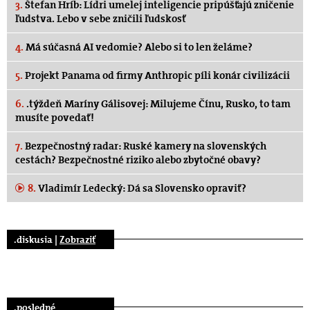
3.
Štefan Hríb: Lídri umelej inteligencie pripúšťajú zničenie
ľudstva. Lebo v sebe zničili ľudskosť
4.
Má súčasná AI vedomie? Alebo si to len želáme?
5.
Projekt Panama od firmy Anthropic píli konár civilizácii
6.
.týždeň Maríny Gálisovej: Milujeme Čínu, Rusko, to tam
musíte povedať!
7.
Bezpečnostný radar: Ruské kamery na slovenských
cestách? Bezpečnostné riziko alebo zbytočné obavy?
8.
Vladimír Ledecký: Dá sa Slovensko opraviť?
.diskusia |
Zobraziť
.posledné