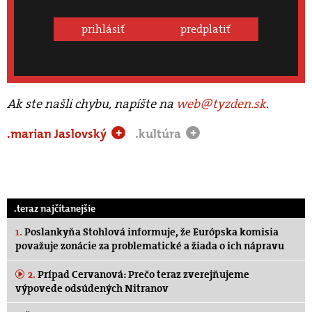
prihlásiť
predplatiť
Ak ste našli chybu, napíšte na
web@tyzden.sk
.
.marian Jaslovský
.kultúra
+
+
.teraz najčítanejšie
1.
Poslankyňa Stohlová informuje, že Európska komisia
považuje zonácie za problematické a žiada o ich nápravu
2.
Prípad Cervanová: Prečo teraz zverejňujeme
výpovede odsúdených Nitranov