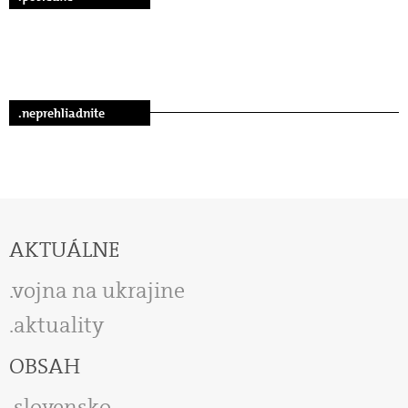
.neprehliadnite
AKTUÁLNE
vojna na ukrajine
aktuality
OBSAH
slovensko