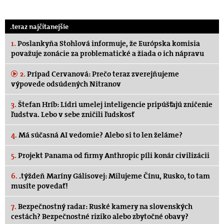
.teraz najčítanejšie
1.
Poslankyňa Stohlová informuje, že Európska komisia
považuje zonácie za problematické a žiada o ich nápravu
2.
Prípad Cervanová: Prečo teraz zverejňujeme
výpovede odsúdených Nitranov
3.
Štefan Hríb: Lídri umelej inteligencie pripúšťajú zničenie
ľudstva. Lebo v sebe zničili ľudskosť
4.
Má súčasná AI vedomie? Alebo si to len želáme?
5.
Projekt Panama od firmy Anthropic píli konár civilizácii
6.
.týždeň Maríny Gálisovej: Milujeme Čínu, Rusko, to tam
musíte povedať!
7.
Bezpečnostný radar: Ruské kamery na slovenských
cestách? Bezpečnostné riziko alebo zbytočné obavy?