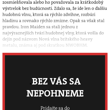
zosmiešňovala alebo ho považovala za krátkodobý
výstrelok bez budúcnosti. Zdalo sa, že ide len o ďalšiu
hudobnú vlnu, ktorá sa rýchlo zdvihne, rozbúri
hladinu a rovnako rýchlo zmizne. Opak sa však stal
pravdou. Iron Maiden sa stali jednou z
najvýraznejších tvárí hudobnej vlny, ktorá vošla do
dejín pod názvom Nová vlna britského heavy
metalu, známa aj pod skratkou NWOBHM.
BEZ VÁS SA
NEPOHNEME
Pridajte sa do