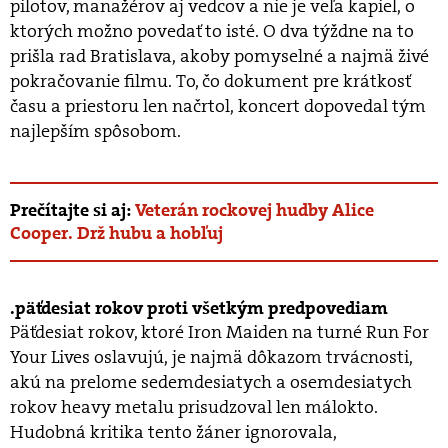
pilotov, manažérov aj vedcov a nie je veľa kapiel, o
ktorých možno povedať to isté. O dva týždne na to
prišla rad Bratislava, akoby pomyselné a najmä živé
pokračovanie filmu. To, čo dokument pre krátkosť
času a priestoru len načrtol, koncert dopovedal tým
najlepším spôsobom.
Prečítajte si aj:
Veterán rockovej hudby Alice
Cooper. Drž hubu a hobľuj
päťdesiat rokov proti všetkým predpovediam
Päťdesiat rokov, ktoré Iron Maiden na turné Run For
Your Lives oslavujú, je najmä dôkazom trvácnosti,
akú na prelome sedemdesiatych a osemdesiatych
rokov heavy metalu prisudzoval len málokto.
Hudobná kritika tento žáner ignorovala,