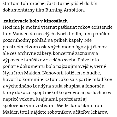
štartom tohtoročnej časti turné prišiel do kín
dokumentárny film Burning Ambition.
zahrievacie kolo v kinosálach
Hoci nie je možné vtesnať päťdesiat rokov existencie
Iron Maiden do necelých dvoch hodín, film ponúkol
pozoruhodný pohľad na príbeh kapely. Nie
prostredníctvom oslavných monológov jej členov,
ale cez archívne zábery, koncertné záznamy a
výpovede fanúšikov z celého sveta. Práve toto
poňatie dokumentu bolo najzaujímavejšie, verné
štýlu Iron Maiden. Nehovoril totiž len o hudbe,
hovoril o komunite. O tom, ako sa z partie mladíkov
z východného Londýna stala skupina a fenomén,
ktorý dokázal spojiť niekoľko generácií poslucháčov
naprieč vekom, krajinami, profesiami aj
spoločenskými vrstvami. Medzi fanúšikmi Iron
Maiden totiž nájdete robotníkov, učiteľov, lekárov,