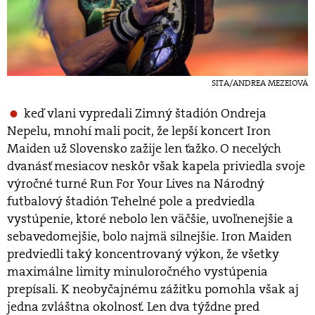
SITA/ANDREA MEZEIOVÁ
keď vlani vypredali Zimný štadión Ondreja
Nepelu, mnohí mali pocit, že lepší koncert Iron
Maiden už Slovensko zažije len ťažko. O necelých
dvanásť mesiacov neskôr však kapela priviedla svoje
výročné turné Run For Your Lives na Národný
futbalový štadión Tehelné pole a predviedla
vystúpenie, ktoré nebolo len väčšie, uvoľnenejšie a
sebavedomejšie, bolo najmä silnejšie. Iron Maiden
predviedli taký koncentrovaný výkon, že všetky
maximálne limity minuloročného vystúpenia
prepísali. K neobyčajnému zážitku pomohla však aj
jedna zvláštna okolnosť. Len dva týždne pred