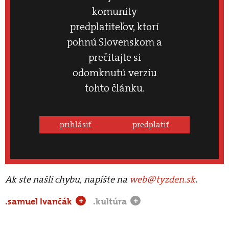
komunity
predplatiteľov, ktorí
pohnú Slovenskom a
prečítajte si
odomknutú verziu
tohto článku.
prihlásiť
predplatiť
Ak ste našli chybu, napíšte na
web@tyzden.sk
.
.samuel Ivančák
.kultúra
+
+