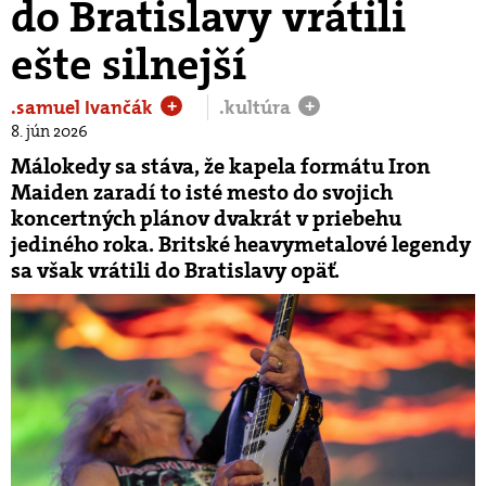
do Bratislavy vrátili
ešte silnejší
.samuel Ivančák
.kultúra
+
+
8. jún 2026
Málokedy sa stáva, že kapela formátu Iron
Maiden zaradí to isté mesto do svojich
koncertných plánov dvakrát v priebehu
jediného roka. Britské heavymetalové legendy
sa však vrátili do Bratislavy opäť.