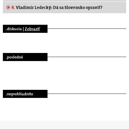
8.
Vladimír Ledecký: Dá sa Slovensko opraviť?
.diskusia |
Zobraziť
.posledné
.neprehliadnite