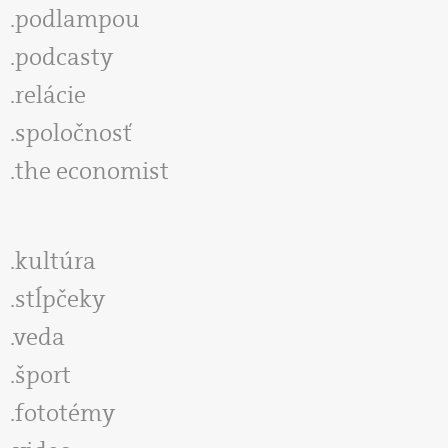
podlampou
podcasty
relácie
spoločnosť
the economist
kultúra
stĺpčeky
veda
šport
fototémy