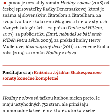
prvou je rozsiahly román
Hodiny z olova
(2018) od
českej spisovateľky Radky Denemarkovej, ktorá je
známa aj slovenským čitateľom a čitateľkám. Za
svoju tvorbu získala cenu Magnesia Litera v štyroch
rôznych kategóriách – za prózu (
Peníze od Hitlera
,
2007), za publicistiku
(Smrt, nebudeš se báti aneb
Příběh Petra Lébla
, 2009), za preklad knihy Herty
Müllerovej
Rozhoupaný dech
(2011) a ocenenie Kniha
roka (2019) za román
Hodiny z olova
.
Prečítajte si aj:
Knižnica .týždňa: Shakespearove
sonety konečne kompletné
Hodiny z olova
sú ťažkou knihou nielen preto, že
majú úctyhodných 752 strán, ale prinášajú
mimoriadne ťaživé témy, ktoré autorka v sebe