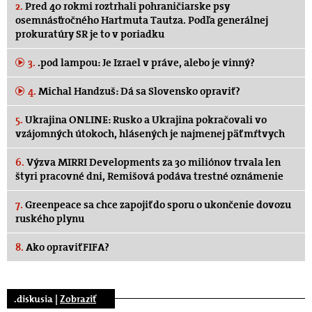
2.
Pred 40 rokmi roztrhali pohraničiarske psy
osemnásťročného Hartmuta Tautza. Podľa generálnej
prokuratúry SR je to v poriadku
3.
.pod lampou: Je Izrael v práve, alebo je vinný?
4.
Michal Handzuš: Dá sa Slovensko opraviť?
5.
Ukrajina ONLINE: Rusko a Ukrajina pokračovali vo
vzájomných útokoch, hlásených je najmenej päť mŕtvych
6.
Výzva MIRRI Developments za 30 miliónov trvala len
štyri pracovné dni, Remišová podáva trestné oznámenie
7.
Greenpeace sa chce zapojiť do sporu o ukončenie dovozu
ruského plynu
8.
Ako opraviť FIFA?
.diskusia |
Zobraziť