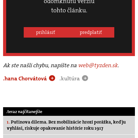
odomknutú verziu
tohto článku.
prihlásiť
predplatiť
Ak ste našli chybu, napíšte na
web@tyzden.sk
.
.hana Chorvátová
.kultúra
+
+
.teraz najčítanejšie
1.
Putinova dilema. Bez mobilizácie hrozí porážka, keď ju
vyhlási, riskuje opakovanie histórie roku 1917