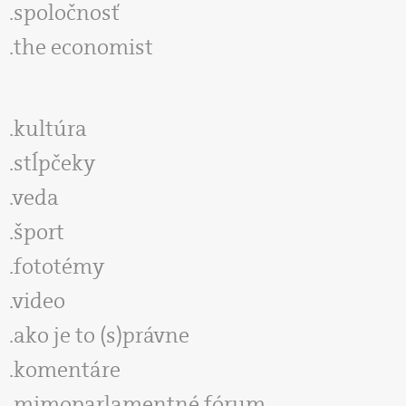
spoločnosť
the economist
kultúra
stĺpčeky
veda
šport
fototémy
video
ako je to (s)právne
komentáre
mimoparlamentné fórum