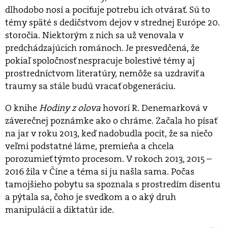
dlhodobo nosí a pociťuje potrebu ich otvárať. Sú to
témy späté s dedičstvom dejov v strednej Európe 20.
storočia. Niektorým z nich sa už venovala v
predchádzajúcich románoch. Je presvedčená, že
pokiaľ spoločnosť nespracuje bolestivé témy aj
prostredníctvom literatúry, nemôže sa uzdraviť a
traumy sa stále budú vracať obgeneráciu.
O knihe
Hodiny z olova
hovorí R. Denemarková v
záverečnej poznámke ako o chráme. Začala ho písať
na jar v roku 2013, keď nadobudla pocit, že sa niečo
veľmi podstatné láme, premieňa a chcela
porozumieť týmto procesom. V rokoch 2013, 2015 –
2016 žila v Číne a téma si ju našla sama. Počas
tamojšieho pobytu sa spoznala s prostredím disentu
a pýtala sa, čoho je svedkom a o aký druh
manipulácií a diktatúr ide.