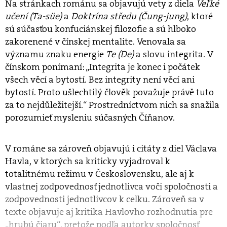
Na stránkach románu sa objavujú vety z diela
Veľké
učení (Ta-süe)
a
Doktrína středu (Čung-jung)
, ktoré
sú súčasťou konfuciánskej filozofie a sú hlboko
zakorenené v čínskej mentalite. Venovala sa
významu znaku energie
Te (De)
a slovu integrita. V
čínskom ponímaní: „Integrita je konec i počátek
všech věcí a bytostí. Bez integrity není věcí ani
bytostí. Proto ušlechtilý člověk považuje právě tuto
za to nejdůležitejší.“ Prostredníctvom nich sa snažila
porozumieť mysleniu súčasných Číňanov.
V románe sa zároveň objavujú i citáty z diel Václava
Havla, v ktorých sa kriticky vyjadroval k
totalitnému režimu v Československu, ale aj k
vlastnej zodpovednosť jednotlivca voči spoločnosti a
zodpovednosti jednotlivcov k celku. Zároveň sa v
texte objavuje aj kritika Havlovho rozhodnutia pre
„hrubú čiaru“, pretože podľa autorky spoločnosť