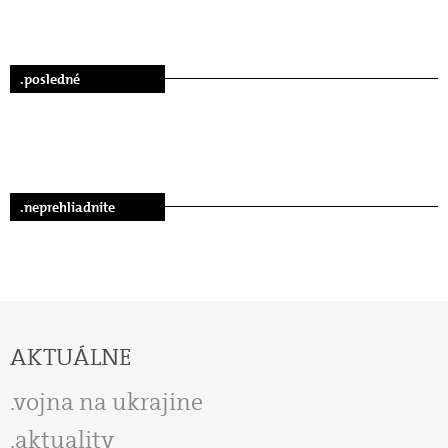
.posledné
.neprehliadnite
AKTUÁLNE
vojna na ukrajine
aktuality