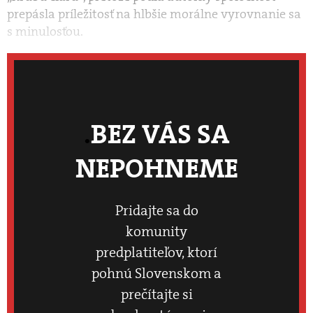
prepásla príležitosť na hlbšie morálne vyrovnanie sa
s minulosťou.
BEZ VÁS SA
NEPOHNEME
Pridajte sa do
komunity
predplatiteľov, ktorí
pohnú Slovenskom a
prečítajte si