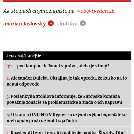
Ak ste našli chybu, napíšte na
web@tyzden.sk
.
.marian Jaslovský
.kultúra
+
+
.teraz najčítanejšie
1.
.pod lampou: Je Izrael v práve, alebo je vinný?
2.
Alexander Duleba: Ukrajina je tak vpredu, že Rusko na to
nemá odpovede
3.
Poslankyňa Stohlová informuje, že Európska komisia
považuje zonácie za problematické a žiada o ich nápravu
4.
Ukrajina ONLINE: V Kyjeve sa ozývali výbuchy, neďaleko
metropoly prišli o život traja ľudia
5.
Rozsievali teror, teraz ich pohlcuje panika. Štyridsať dní