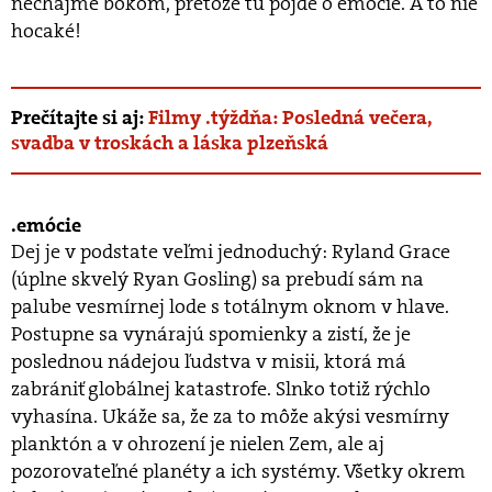
nechajme bokom, pretože tu pôjde o emócie. A to nie
hocaké!
Prečítajte si aj:
Filmy .týždňa: Posledná večera,
svadba v troskách a láska plzeňská
emócie
Dej je v podstate veľmi jednoduchý: Ryland Grace
(úplne skvelý Ryan Gosling) sa prebudí sám na
palube vesmírnej lode s totálnym oknom v hlave.
Postupne sa vynárajú spomienky a zistí, že je
poslednou nádejou ľudstva v misii, ktorá má
zabrániť globálnej katastrofe. Slnko totiž rýchlo
vyhasína. Ukáže sa, že za to môže akýsi vesmírny
planktón a v ohrození je nielen Zem, ale aj
pozorovateľné planéty a ich systémy. Všetky okrem