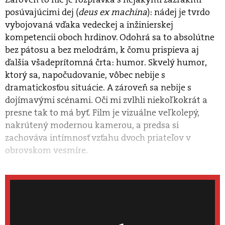
posúvajúcimi dej (
deus ex machina
): nádej je tvrdo
vybojovaná vďaka vedeckej a inžinierskej
kompetencii oboch hrdinov. Odohrá sa to absolútne
bez pátosu a bez melodrám, k čomu prispieva aj
ďalšia všadeprítomná črta: humor. Skvelý humor,
ktorý sa, napočudovanie, vôbec nebije s
dramatickosťou situácie. A zároveň sa nebije s
dojímavými scénami. Oči mi zvlhli niekoľkokrát a
presne tak to má byť. Film je vizuálne veľkolepý,
nakrútený modernou kamerou, a predsa si
zachováva intímnosť vzťahu dvoch priateľov v
obrovskom vesmíre.