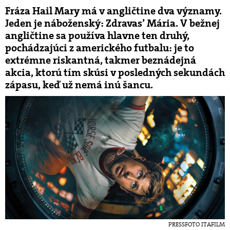
Fráza Hail Mary má v angličtine dva významy.
Jeden je náboženský: Zdravas’ Mária. V bežnej
angličtine sa používa hlavne ten druhý,
pochádzajúci z amerického futbalu: je to
extrémne riskantná, takmer beznádejná
akcia, ktorú tím skúsi v posledných sekundách
zápasu, keď už nemá inú šancu.
PRESSFOTO ITAFILM