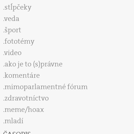
stĺpčeky
veda
šport
fototémy
video
ako je to (s)právne
komentáre
mimoparlamentné fórum
zdravotníctvo
meme/hoax
mladí