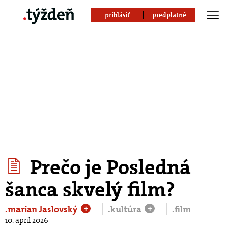
prihlásiť
predplatné
Prečo je Posledná
šanca skvelý film?
.marian Jaslovský
.kultúra
.film
+
+
10. apríl 2026