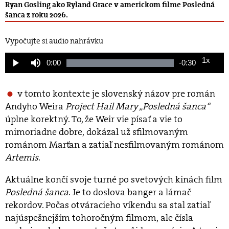
Ryan Gosling ako Ryland Grace v americkom filme Posledná
šanca z roku 2026.
Vypočujte si audio nahrávku
1x
Current
0:00
Remaining
-
0:30
Loaded
:
Play
Mute
Playback
100.00%
Rate
Time
Time
v tomto kontexte je slovenský názov pre román
Andyho Weira
Project Hail Mary „Posledná šanca“
úplne korektný. To, že Weir vie písať a vie to
mimoriadne dobre, dokázal už sfilmovaným
románom Marťan a zatiaľ nesfilmovaným románom
Artemis
.
Aktuálne končí svoje turné po svetových kinách film
Posledná šanca
. Je to doslova banger a lámač
rekordov. Počas otváracieho víkendu sa stal zatiaľ
najúspešnejším tohoročným filmom, ale čísla