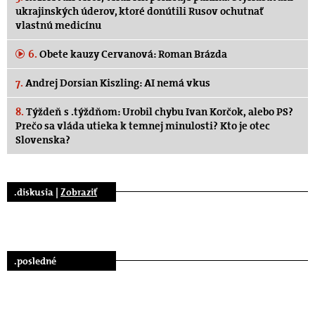
ukrajinských úderov, ktoré donútili Rusov ochutnať
vlastnú medicínu
6.
Obete kauzy Cervanová: Roman Brázda
7.
Andrej Dorsian Kiszling: AI nemá vkus
8.
Týždeň s .týždňom: Urobil chybu Ivan Korčok, alebo PS?
Prečo sa vláda utieka k temnej minulosti? Kto je otec
Slovenska?
.diskusia |
Zobraziť
.posledné