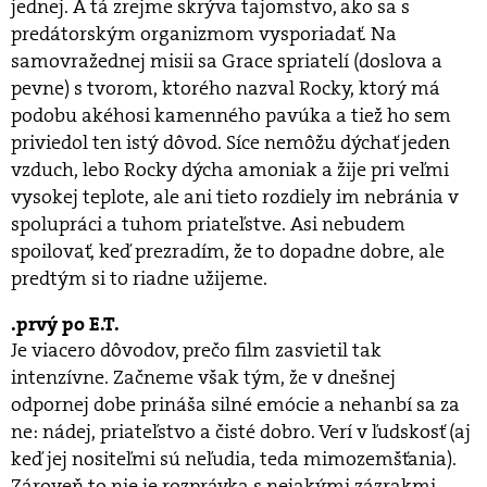
jednej. A tá zrejme skrýva tajomstvo, ako sa s
predátorským organizmom vysporiadať. Na
samovražednej misii sa Grace spriatelí (doslova a
pevne) s tvorom, ktorého nazval Rocky, ktorý má
podobu akéhosi kamenného pavúka a tiež ho sem
priviedol ten istý dôvod. Síce nemôžu dýchať jeden
vzduch, lebo Rocky dýcha amoniak a žije pri veľmi
vysokej teplote, ale ani tieto rozdiely im nebránia v
spolupráci a tuhom priateľstve. Asi nebudem
spoilovať, keď prezradím, že to dopadne dobre, ale
predtým si to riadne užijeme.
prvý po E.T.
Je viacero dôvodov, prečo film zasvietil tak
intenzívne. Začneme však tým, že v dnešnej
odpornej dobe prináša silné emócie a nehanbí sa za
ne: nádej, priateľstvo a čisté dobro. Verí v ľudskosť (aj
keď jej nositeľmi sú neľudia, teda mimozemšťania).
Zároveň to nie je rozprávka s nejakými zázrakmi