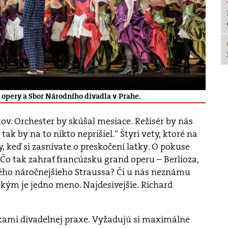
 opery a Sbor Národního divadla v Prahe.
. Orchester by skúšal mesiace. Režisér by nás
 tak by na to nikto neprišiel.“ Štyri vety, ktoré na
, keď si zasnívate o preskočení latky. O pokuse
 Čo tak zahrať francúzsku grand operu – Berlioza,
ho náročnejšieho Straussa? Či u nás neznámu
ým je jedno meno. Najdesivejšie. Richard
vkami divadelnej praxe. Vyžadujú si maximálne