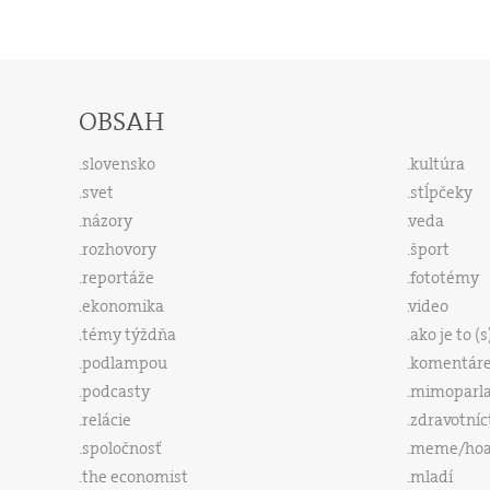
OBSAH
slovensko
kultúra
svet
stĺpčeky
názory
veda
rozhovory
šport
reportáže
fototémy
ekonomika
video
témy týždňa
ako je to (
podlampou
komentár
podcasty
mimoparl
relácie
zdravotníc
spoločnosť
meme/ho
the economist
mladí