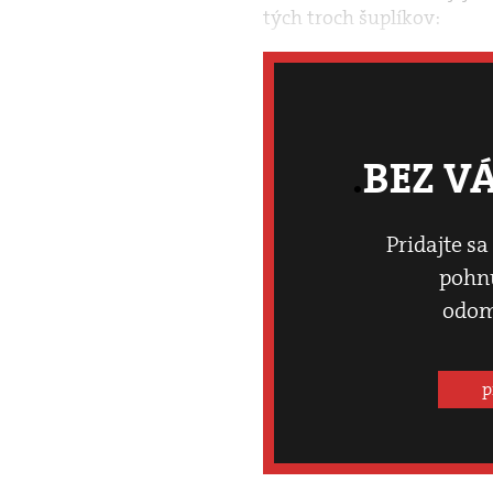
tých troch šuplíkov:
BEZ V
Pridajte sa
pohnú
odom
p