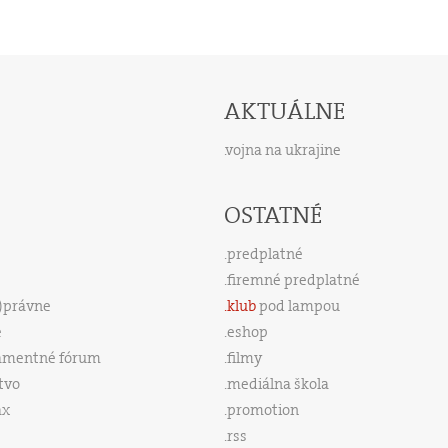
AKTUÁLNE
vojna na ukrajine
OSTATNÉ
predplatné
firemné predplatné
s)právne
klub
pod lampou
e
eshop
amentné fórum
filmy
tvo
mediálna škola
ax
promotion
rss