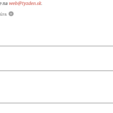
te na
web@tyzden.sk
.
túra
+