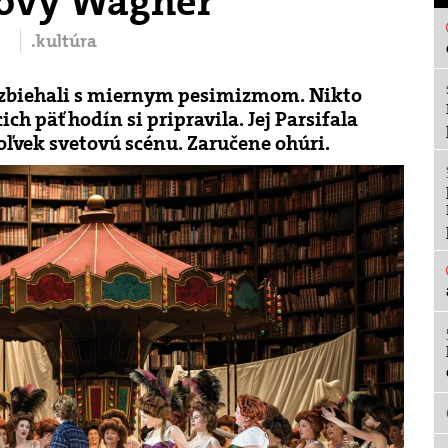
tový Wagner
.kultúra
 zbiehali s miernym pesimizmom. Nikto
ch päť hodín si pripravila. Jej Parsifala
oľvek svetovú scénu. Zaručene ohúri.