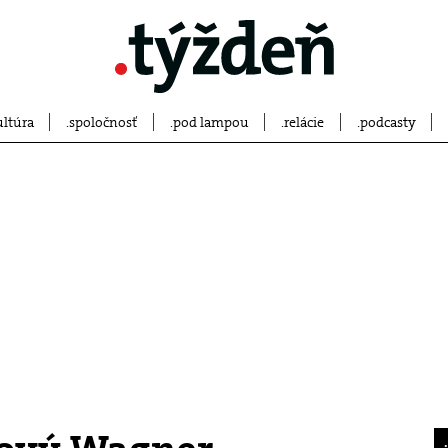
ultúra
spoločnosť
pod lampou
relácie
podcasty