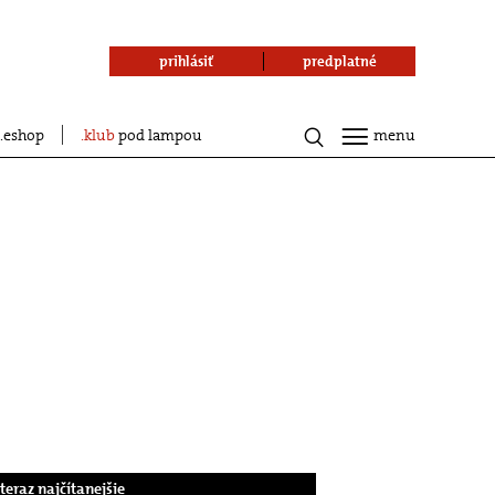
prihlásiť
predplatné
eshop
klub
pod lampou
menu
.teraz najčítanejšie