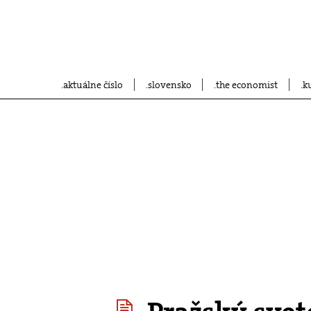
aktuálne číslo
slovensko
the economist
k