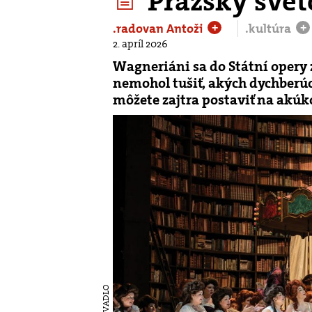
Pražský sve
.radovan Antoži
.kultúra
+
+
2. apríl 2026
Wagneriáni sa do Státní opery
nemohol tušiť, akých dychberúci
môžete zajtra postaviť na akúk