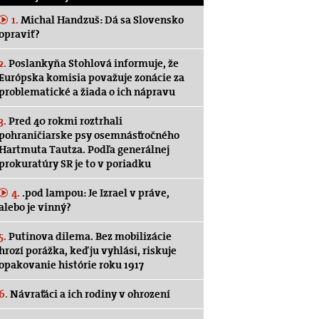
1.
Michal Handzuš: Dá sa Slovensko
opraviť?
2.
Poslankyňa Stohlová informuje, že
Európska komisia považuje zonácie za
problematické a žiada o ich nápravu
3.
Pred 40 rokmi roztrhali
pohraničiarske psy osemnásťročného
Hartmuta Tautza. Podľa generálnej
prokuratúry SR je to v poriadku
4.
.pod lampou: Je Izrael v práve,
alebo je vinný?
5.
Putinova dilema. Bez mobilizácie
hrozí porážka, keď ju vyhlási, riskuje
opakovanie histórie roku 1917
6.
Návraťáci a ich rodiny v ohrození