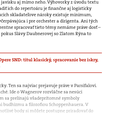
 javisku aj mimo neho. Výhovorky z úvodu textu
diť ich do repertoáru je finančne aj logisticky
júcich skladateľove nároky existuje minimum,
yčerpávajúca i pre orchester a dirigenta. Ani tých
rentne spracovať tieto témy nemáme práve dosť –
) pokus Slávy Daubnerovej so Zlatom Rýna to
pere SND: titul klasický, spracovanie bez iskry,
á
cky. Ten sa najviac prejavuje práve v Parsifalovi.
uché. Ide o Wagnerov rozvláčne sa nesúci
rom sa prelínajú všadeprítomné symboly
i budhizmu a filozofiou Schoppenhauera. V
dnotlivé body si môžete postupne priraďovať do