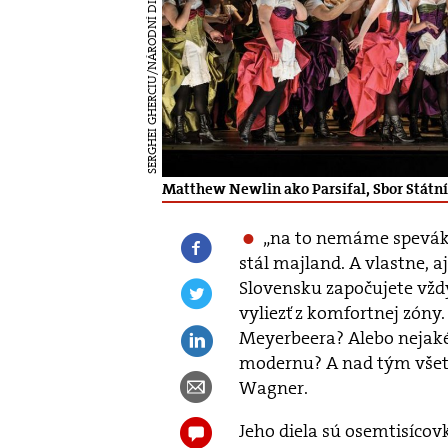
SERGHEI GHERCIU/NÁRODNÍ DIVADLO
Matthew Newlin ako Parsifal, Sbor Státní
„na to nemáme spevákov
stál majland. A vlastne, aj
Slovensku započujete vždy
vyliezť z komfortnej zóny.
Meyerbeera? Alebo nejaké
modernu? A nad tým všetk
Wagner.
Jeho diela sú osemtisíco