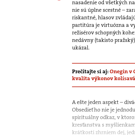
nasadenie od všetkých na
nie sú úplne scestné – zara
riskantné, hlasov zvláda
partitúra je virtuózna a v
režisérov schopných kohe
nedávny (takisto pražský
ukázal.
Prečítajte si aj:
Onegin v O
kvalita výkonov kolísav
A ešte jeden aspekt – divá
Obsedieť ho nie je jednod
spirituálny odkaz, v kto
kresťanstva s myšlienkam
krátkosti zhrniem dej, je