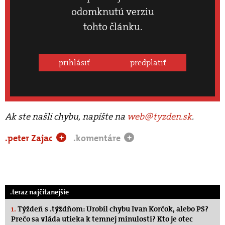
odomknutú verziu
tohto článku.
prihlásiť
predplatiť
Ak ste našli chybu, napíšte na
web@tyzden.sk
.
.peter Zajac
.komentáre
+
+
.teraz najčítanejšie
1.
Týždeň s .týždňom: Urobil chybu Ivan Korčok, alebo PS?
Prečo sa vláda utieka k temnej minulosti? Kto je otec