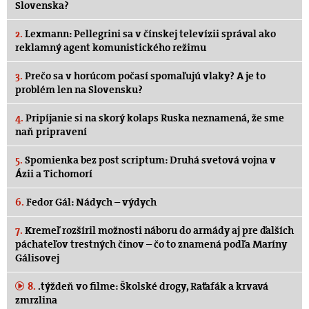
Slovenska?
2.
Lexmann: Pellegrini sa v čínskej televízii správal ako
reklamný agent komunistického režimu
3.
Prečo sa v horúcom počasí spomaľujú vlaky? A je to
problém len na Slovensku?
4.
Pripíjanie si na skorý kolaps Ruska neznamená, že sme
naň pripravení
5.
Spomienka bez post scriptum: Druhá svetová vojna v
Ázii a Tichomorí
6.
Fedor Gál: Nádych – výdych
7.
Kremeľ rozšíril možnosti náboru do armády aj pre ďalších
páchateľov trestných činov – čo to znamená podľa Maríny
Gálisovej
8.
.týždeň vo filme: Školské drogy, Raťafák a krvavá
zmrzlina