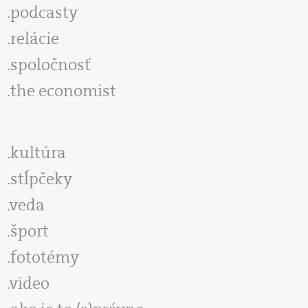
podcasty
relácie
spoločnosť
the economist
kultúra
stĺpčeky
veda
šport
fototémy
video