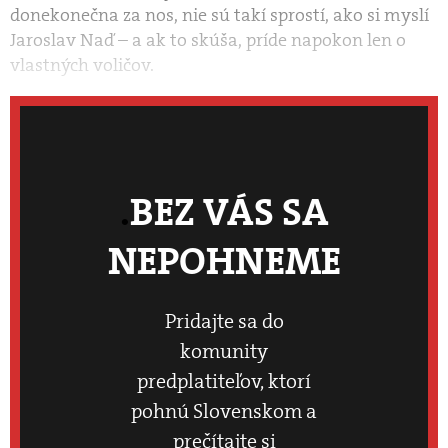
donekonečna za nos, nie sú takí sprostí, ako si myslí
Jaroslav Naď – a ak to skúša, príde napokon len o
vlastných voličov.
BEZ VÁS SA
NEPOHNEME
Pridajte sa do
komunity
predplatiteľov, ktorí
pohnú Slovenskom a
prečítajte si