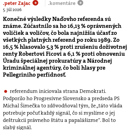
.peter Zajac
.komentáre
+
+
5. júl 2026
Konečné výsledky Naďovho referenda sú
známe. Zúčastnilo sa ho 16,13 % oprávnených
voličiek a voličov, čo bola najnižšia účasť zo
všetkých platných referend po roku 1989. Zo
16,5 % hlasovalo 5,3 % proti zrušeniu doživotnej
renty Robertovi Ficovi a 6,1 % proti obnoveniu
Úradu špeciálnej prokuratúry a Národnej
kriminálnej agentúry, čo boli hlasy pre
Pellegriniho perfídnosť.
referendum iniciovala strana Demokrati.
Podporilo ho Progresívne Slovensko a predseda PS
Michal Šimečka to zdôvodňoval tým, že „táto vláda
potrebuje počuť každý signál, čo si myslíme o jej
deštrukcii právneho štátu a papalášizme“. Bol to
slabý signál.