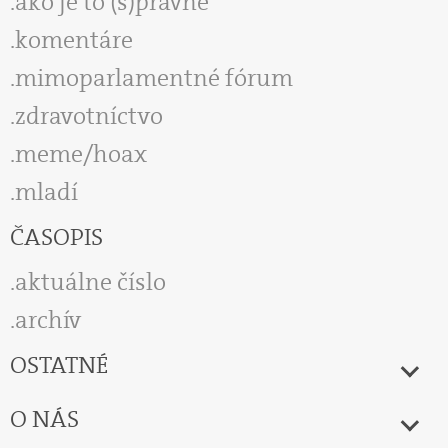
ako je to (s)právne
komentáre
mimoparlamentné fórum
zdravotníctvo
meme/hoax
mladí
ČASOPIS
aktuálne číslo
archív
OSTATNÉ
O NÁS