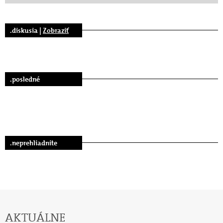
.diskusia |
Zobraziť
.posledné
.neprehliadnite
AKTUÁLNE