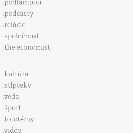
podlampou
podcasty
relácie
spoločnosť
the economist
kultúra
stĺpčeky
veda
šport
fototémy
video