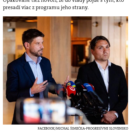
Opakovane tiež hovorí, že do vlády pôjde s tým, kto
presadí viac z programu jeho strany.
FACEBOOK/MICHAL ŠIMEČKA-PROGRESÍVNE SLOVENSKO