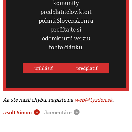
komunity
predplatiteľov, ktorí
pohnú Slovenskom a
prečítajte si
odomknutú verziu
tohto článku.
prihlásiť
predplatiť
Ak ste našli chybu, napíšte na
web@tyzden.sk
.
.zsolt Simon
.komentáre
+
+