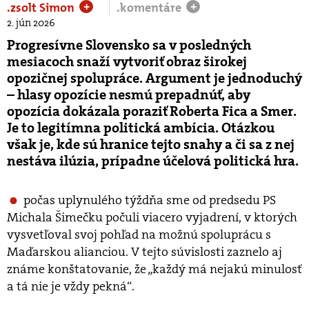
.zsolt Simon
.komentáre
+
+
2. jún 2026
Progresívne Slovensko sa v posledných
mesiacoch snaží vytvoriť obraz širokej
opozičnej spolupráce. Argument je jednoduchý
– hlasy opozície nesmú prepadnúť, aby
opozícia dokázala poraziť Roberta Fica a Smer.
Je to legitímna politická ambícia. Otázkou
však je, kde sú hranice tejto snahy a či sa z nej
nestáva ilúzia, prípadne účelová politická hra.
počas uplynulého týždňa sme od predsedu PS
Michala Šimečku počuli viacero vyjadrení, v ktorých
vysvetľoval svoj pohľad na možnú spoluprácu s
Maďarskou alianciou. V tejto súvislosti zaznelo aj
známe konštatovanie, že „každý má nejakú minulosť
a tá nie je vždy pekná“.