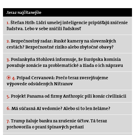
.teraz najčítanejšie
1.
Štefan Hríb: Lídri umelej inteligencie pripúšťajú zničenie
ľudstva. Lebo v sebe zničili ľudskosť
2.
Bezpečnostný radar: Ruské kamery na slovenských
cestách? Bezpečnostné riziko alebo zbytočné obavy?
3.
Poslankyňa Stohlová informuje, že Európska komisia
považuje zonácie za problematické a žiada o ich nápravu
4.
Prípad Cervanová: Prečo teraz zverejňujeme
výpovede odsúdených Nitranov
5.
Projekt Panama od firmy Anthropic píli konár civilizácii
6.
Má súčasná AI vedomie? Alebo si to len želáme?
7.
Trump žaluje banku za zrušenie účtov. Tá teraz
prehovorila o praní špinavých peňazí