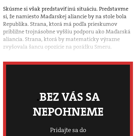
Skúsme si však predstaviť inú situáciu. Predstavme
si, že namiesto Maďarskej aliancie by na stole bola
Republika. Strana, ktorá má podľa prieskumov
približne trojnásobne vyššiu podporu ako Maďarská
aliancia. Strana, ktorá by matematicky výrazne
zvyšovala šancu opozície na porážku Smeru.
BEZ VÁS SA
NEPOHNEME
Pridajte sa do