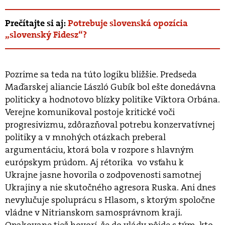
Prečítajte si aj:
Potrebuje slovenská opozícia
„slovenský Fidesz“?
Pozrime sa teda na túto logiku bližšie. Predseda
Maďarskej aliancie László Gubík bol ešte donedávna
politicky a hodnotovo blízky politike Viktora Orbána.
Verejne komunikoval postoje kritické voči
progresivizmu, zdôrazňoval potrebu konzervatívnej
politiky a v mnohých otázkach preberal
argumentáciu, ktorá bola v rozpore s hlavným
európskym prúdom. Aj rétorika vo vsťahu k
Ukrajne jasne hovorila o zodpovenosti samotnej
Ukrajiny a nie skutočného agresora Ruska. Ani dnes
nevylučuje spoluprácu s Hlasom, s ktorým spoločne
vládne v Nitrianskom samosprávnom kraji.