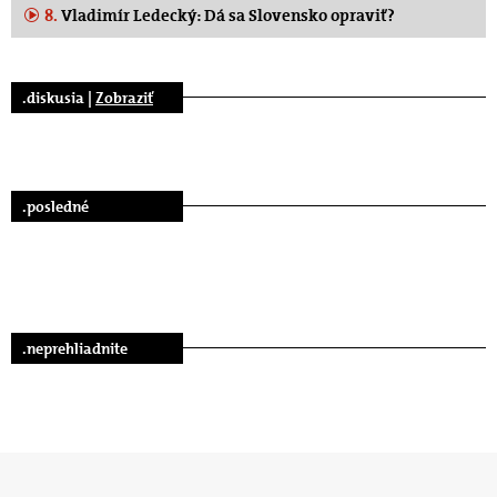
8.
Vladimír Ledecký: Dá sa Slovensko opraviť?
.diskusia |
Zobraziť
.posledné
.neprehliadnite