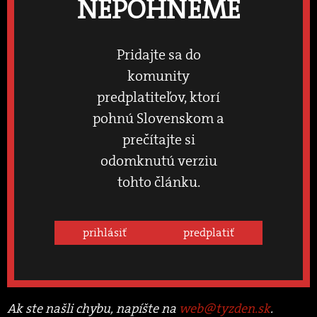
NEPOHNEME
Pridajte sa do
komunity
predplatiteľov, ktorí
pohnú Slovenskom a
prečítajte si
odomknutú verziu
tohto článku.
prihlásiť
predplatiť
Ak ste našli chybu, napíšte na
web@tyzden.sk
.