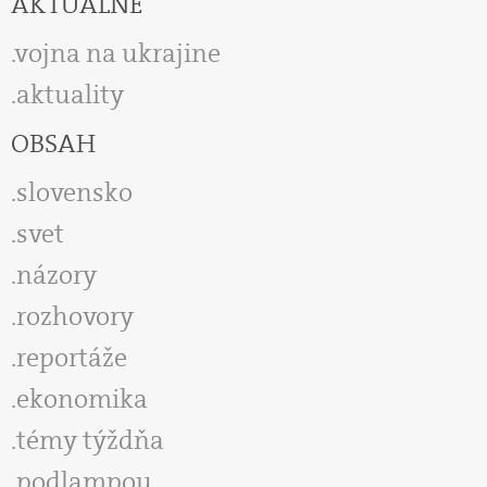
AKTUÁLNE
vojna na ukrajine
aktuality
OBSAH
slovensko
svet
názory
rozhovory
reportáže
ekonomika
témy týždňa
podlampou