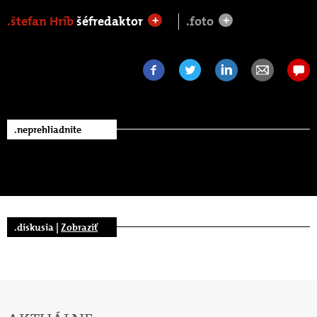
.štefan Hríb
šéfredaktor
.foto
+
+
.neprehliadnite
.diskusia |
Zobraziť