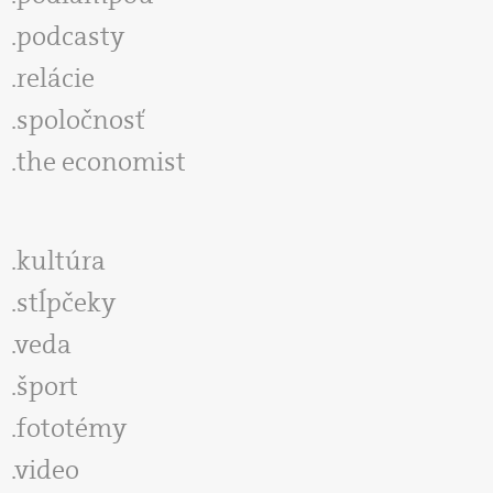
podcasty
relácie
spoločnosť
the economist
kultúra
stĺpčeky
veda
šport
fototémy
video