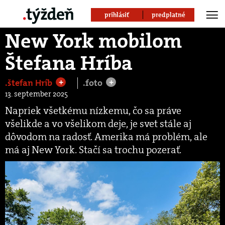
prihlásiť
predplatné
New York mobilom
Štefana Hríba
.štefan Hríb
.foto
+
+
13. september 2025
Napriek všetkému nízkemu, čo sa práve
všelikde a vo všelikom deje, je svet stále aj
dôvodom na radosť. Amerika má problém, ale
má aj New York. Stačí sa trochu pozerať.