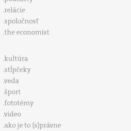
relácie
spoločnosť
the economist
kultúra
stĺpčeky
veda
šport
fototémy
video
ako je to (s)právne