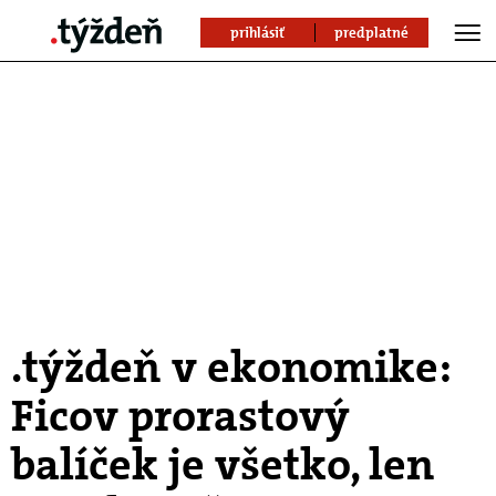
prihlásiť
predplatné
.týždeň v ekonomike:
Ficov prorastový
balíček je všetko, len