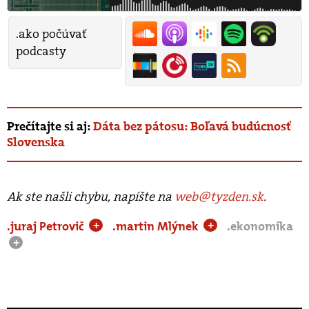
.ako počúvať
podcasty
Prečítajte si aj:
Dáta bez pátosu: Boľavá budúcnosť
Slovenska
Ak ste našli chybu, napíšte na
web@tyzden.sk
.
.juraj Petrovič
.martin Mlýnek
.ekonomika
+
+
+