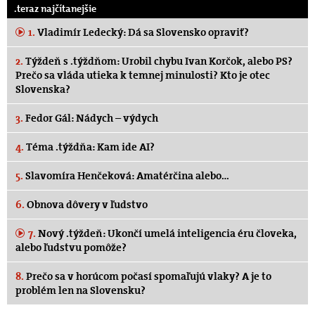
.teraz najčítanejšie
1.
Vladimír Ledecký: Dá sa Slovensko opraviť?
2.
Týždeň s .týždňom: Urobil chybu Ivan Korčok, alebo PS?
Prečo sa vláda utieka k temnej minulosti? Kto je otec
Slovenska?
3.
Fedor Gál: Nádych – výdych
4.
Téma .týždňa: Kam ide AI?
5.
Slavomíra Henčeková: Amatérčina alebo…
6.
Obnova dôvery v ľudstvo
7.
Nový .týždeň: Ukončí umelá inteligencia éru človeka,
alebo ľudstvu pomôže?
8.
Prečo sa v horúcom počasí spomaľujú vlaky? A je to
problém len na Slovensku?