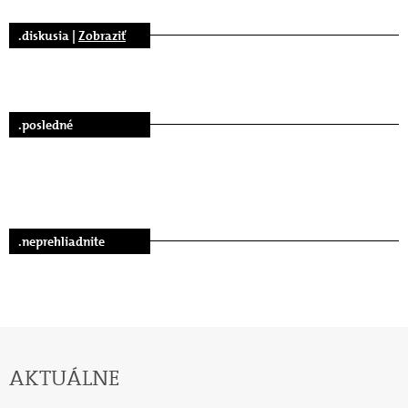
.diskusia |
Zobraziť
.posledné
.neprehliadnite
AKTUÁLNE