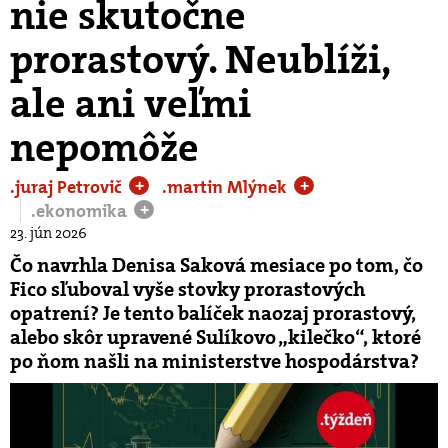
nie skutočne
prorastový. Neublíži,
ale ani veľmi
nepomôže
.juraj Petrovič
.martin Mlýnek
+
+
.ekonomika
+
23. jún 2026
Čo navrhla Denisa Saková mesiace po tom, čo
Fico sľuboval vyše stovky prorastových
opatrení? Je tento balíček naozaj prorastový,
alebo skôr upravené Sulíkovo „kilečko“, ktoré
po ňom našli na ministerstve hospodárstva?