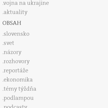
vojna na ukrajine
aktuality
OBSAH
slovensko
svet
názory
rozhovory
reportáže
ekonomika
témy týždňa
podlampou
podcasty