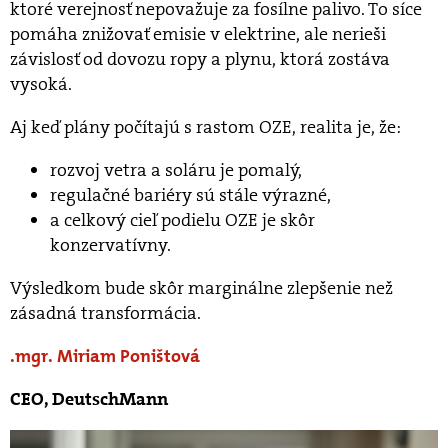
ktoré verejnosť nepovažuje za fosílne palivo. To síce
pomáha znižovať emisie v elektrine, ale nerieši
závislosť od dovozu ropy a plynu, ktorá zostáva
vysoká.
Aj keď plány počítajú s rastom OZE, realita je, že:
rozvoj vetra a soláru je pomalý,
regulačné bariéry sú stále výrazné,
a celkový cieľ podielu OZE je skôr
konzervatívny.
Výsledkom bude skôr marginálne zlepšenie než
zásadná transformácia.
mgr. Miriam Poništová
CEO, DeutschMann