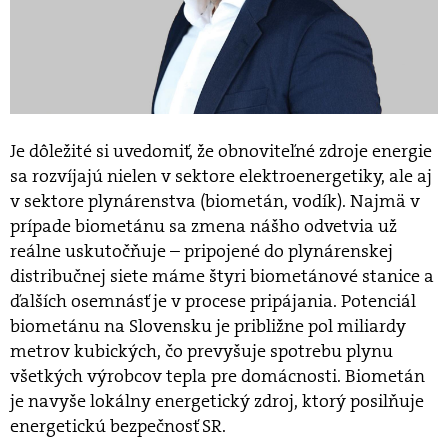
Je dôležité si uvedomiť, že obnoviteľné zdroje energie
sa rozvíjajú nielen v sektore elektroenergetiky, ale aj
v sektore plynárenstva (biometán, vodík). Najmä v
prípade biometánu sa zmena nášho odvetvia už
reálne uskutočňuje – pripojené do plynárenskej
distribučnej siete máme štyri biometánové stanice a
ďalších osemnásť je v procese pripájania. Potenciál
biometánu na Slovensku je približne pol miliardy
metrov kubických, čo prevyšuje spotrebu plynu
všetkých výrobcov tepla pre domácnosti. Biometán
je navyše lokálny energetický zdroj, ktorý posilňuje
energetickú bezpečnosť SR.