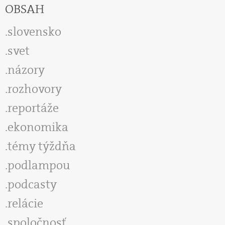
OBSAH
slovensko
svet
názory
rozhovory
reportáže
ekonomika
témy týždňa
podlampou
podcasty
relácie
spoločnosť