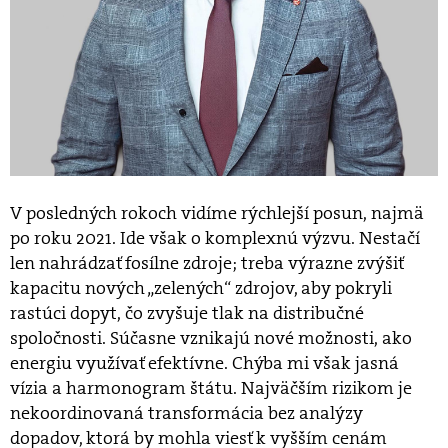
V posledných rokoch vidíme rýchlejší posun, najmä
po roku 2021. Ide však o komplexnú výzvu. Nestačí
len nahrádzať fosílne zdroje; treba výrazne zvýšiť
kapacitu nových „zelených“ zdrojov, aby pokryli
rastúci dopyt, čo zvyšuje tlak na distribučné
spoločnosti. Súčasne vznikajú nové možnosti, ako
energiu využívať efektívne. Chýba mi však jasná
vízia a harmonogram štátu. Najväčším rizikom je
nekoordinovaná transformácia bez analýzy
dopadov, ktorá by mohla viesť k vyšším cenám