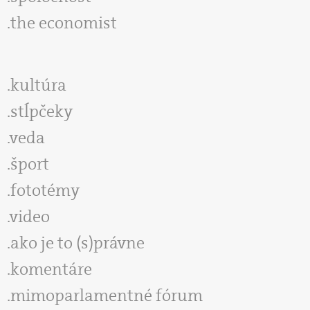
the economist
kultúra
stĺpčeky
veda
šport
fototémy
video
ako je to (s)právne
komentáre
mimoparlamentné fórum