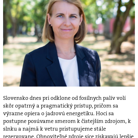
Slovensko dnes pri odklone od fosílnych palív volí
skôr opatrný a pragmatický prístup, pričom sa
výrazne opiera o jadrovú energetiku. Hoci sa
postupne posúvame smerom k čistejším zdrojom, k
slnku a najmä k vetru pristupujeme stále
rezervovane. Obnoviteľné zdroje síce získavajú lepšie