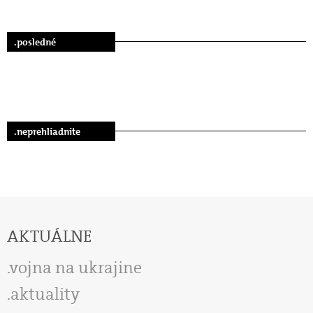
.posledné
.neprehliadnite
AKTUÁLNE
vojna na ukrajine
aktuality