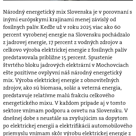
Národný energetický mix Slovenska je v porovnaní s
inými európskymi krajinami menej závislý od
fosílnych palív. Keďže už v roku 2025 viac ako 60
percent vyrobenej energie na Slovensku pochádzalo
z jadrovej energie, 17 percent z vodných zdrojov a
celkovo výroba elektrickej energie z fosílnych palív
predstavovala približne 15 percent. Spustenie
štvrtého bloku jadrových elektrární v Mochovciach
ešte pozitívne ovplyvní náš národný energetický
mix. Výroba elektrickej energie z obnoviteľných
zdrojov, ako sú biomasa, solár a veterná energia,
predstavuje relatívne malú frakciu celkového
energetického mixu. V každom prípade aj v tomto
sektore vnímam podporu a osvetu na Slovensku. V
dnešnej dobe s neustále sa zvyšujúcim sa dopytom
po elektrickej energii a elektrifikácii automobilového
priemyslu vnímam skôr výrobu elektrickej energie z