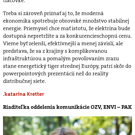
tlačovke.
Treba si zároveň priznať aj to, že moderná
ekonomika spotrebuje obrovské množstvo stabilnej
energie. Priemysel chce mať istotu, že elektrina bude
dostupná nepretržite a za konkurencieschopnú cenu.
Vieme byť zelenší, efektívnejší a menej závislí, ale
predstava, že sa z krajiny s komplikovanou
infraštruktúrou a pomalým povoľovaním zrazu
stane energetický tiger strednej Európy, patrí skôr do
powerpointových prezentácií než do reality
distribučnej siete.
katarína Kretter
Riaditeľka oddelenia komunikácie OZV, ENVI – PAK