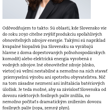
Odôvodňujem to takto: Sú oblasti, kde Slovensko vie
do roku 2030 citeľne zvýšiť produkciu spoľahlivých
obnoviteľných zdrojov energie. Takými sú napríklad
kvapalné biopalivá (na Slovensku sa vyrábajú
hlavne z doma dopestovaných poľnohospodárskych
komodít) alebo elektrická energia vyrobená z
vodných zdrojov. Iné obnoviteľné zdroje (slnko,
vietor) sú veľmi nestabilné a nemožno na nich stavať
priemyselnú výrobu ani spotrebu obyvateľstva. Nič
na tom zásadne nezmení ani inštalácia batériových
úložísk. Je teda možné, aby sa závislosť Slovenska od
dovozu niektorých fosílnych palív znížila, no
nemožno počítať s dramatickým znížením dovozu
fosílnych palív (ropa, zemný plyn).