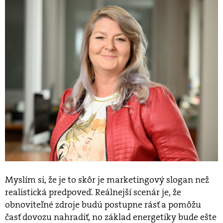
Myslím si, že je to skôr je marketingový slogan než
realistická predpoveď. Reálnejší scenár je, že
obnoviteľné zdroje budú postupne rásť a pomôžu
časť dovozu nahradiť, no základ energetiky bude ešte