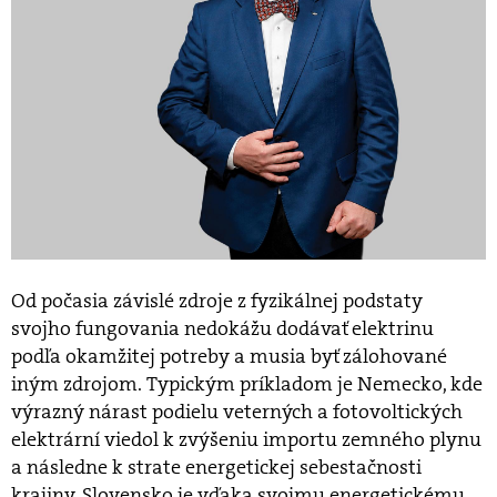
Od počasia závislé zdroje z fyzikálnej podstaty
svojho fungovania nedokážu dodávať elektrinu
podľa okamžitej potreby a musia byť zálohované
iným zdrojom. Typickým príkladom je Nemecko, kde
výrazný nárast podielu veterných a fotovoltických
elektrární viedol k zvýšeniu importu zemného plynu
a následne k strate energetickej sebestačnosti
krajiny. Slovensko je vďaka svojmu energetickému