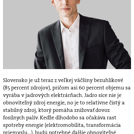
Slovensko je už teraz z veľkej väčšiny bezuhlíkové
(85 percent zdrojov), pričom asi 60 percent objemu sa
vyrába v jadrových elektrárňach. Jadro síce nie je
obnoviteľný zdroj energie, no je to relatívne čistý a
stabilný zdroj, ktorý pomáha znižovať dovoz
fosílnych palív. Keďže dlhodobo sa očakáva rast
spotreby energie (elektromobilita, transformácia
priemyslu...), budú potrebné ďalšie obnoviteľné