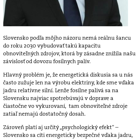
Slovensko podľa môjho názoru nemá reálnu šancu
do roku 2030 vybudovať takú kapacitu
obnoviteľných zdrojov, ktorá by zásadne znížila našu
závislosť od dovozu fosílnych palív.
Hlavný problém je, že energetická diskusia sa u nás
často zužuje len na výrobu elektriny, kde sme vďaka
jadru relatívne silní. Lenže fosílne palivá sa na
Slovensku najviac spotrebúvajú v doprave a
čiastočne vo vykurovaní, tam obnoviteľné zdroje
zatiaľ nemajú dostatočný dosah.
Zároveň platí aj určitý „psychologický efekt“ –
Slovensko sa cíti energeticky bezpečné vďaka jadru,