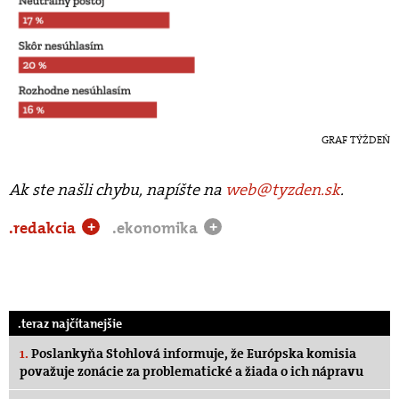
GRAF TÝŽDEŇ
Ak ste našli chybu, napíšte na
web@tyzden.sk
.
.redakcia
.ekonomika
+
+
.teraz najčítanejšie
1.
Poslankyňa Stohlová informuje, že Európska komisia
považuje zonácie za problematické a žiada o ich nápravu