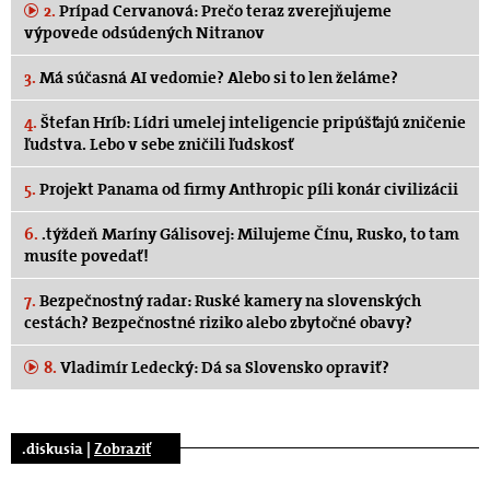
2.
Prípad Cervanová: Prečo teraz zverejňujeme
výpovede odsúdených Nitranov
3.
Má súčasná AI vedomie? Alebo si to len želáme?
4.
Štefan Hríb: Lídri umelej inteligencie pripúšťajú zničenie
ľudstva. Lebo v sebe zničili ľudskosť
5.
Projekt Panama od firmy Anthropic píli konár civilizácii
6.
.týždeň Maríny Gálisovej: Milujeme Čínu, Rusko, to tam
musíte povedať!
7.
Bezpečnostný radar: Ruské kamery na slovenských
cestách? Bezpečnostné riziko alebo zbytočné obavy?
8.
Vladimír Ledecký: Dá sa Slovensko opraviť?
.diskusia |
Zobraziť