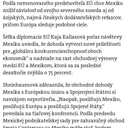
Podľa nemenovaného predstaviteľa EÚ chce Mexiko
znížiť závislosť od svojho severného suseda aj od
ázijských, najmä čínskych dodávateľských reťazcov,
pričom Európa sleduje podobné ciele.
Šéfka diplomacie EÚ Kaja Kallasová počas návštevy
Mexika uviedla, že dohoda vytvorí nové príležitosti
pre „globálnu konkurencieschopnosť oboch
ekonomík“ a nadviaže na rast obchodnej výmeny
medzi EÚ a Mexikom, ktorá sa za posledné
desaťročie zvýšila o 75 percent.
Sheinbaumová zdôraznila, že obchodné dohody
Mexika s Európskou úniou a Spojenými štátmi si
navzájom neprotirečia. „Naopak, posilňujú Mexiko,
posilňujú Európu a posilňujú Spojené štáty,“
povedala na tlačovej konferencii. Podľa predsedu
Mexickej podnikateľskej rady pre zahraničný obchod
Sergia Contrerasa sa Mexiko môže stať „bodom