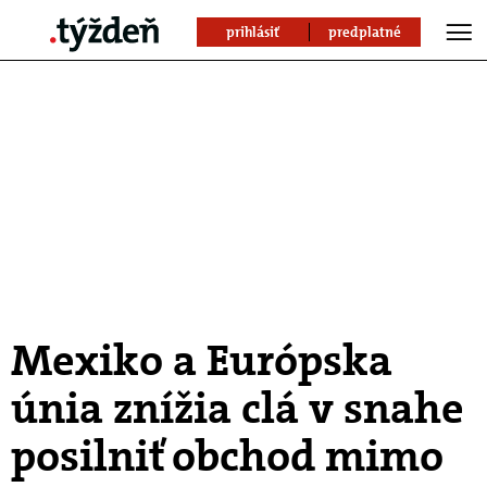
prihlásiť
predplatné
Mexiko a Európska
únia znížia clá v snahe
posilniť obchod mimo