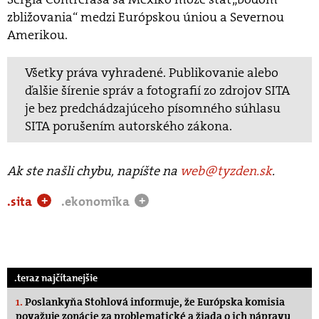
zbližovania“ medzi Európskou úniou a Severnou
Amerikou.
Všetky práva vyhradené. Publikovanie alebo
ďalšie šírenie správ a fotografií zo zdrojov SITA
je bez predchádzajúceho písomného súhlasu
SITA porušením autorského zákona.
Ak ste našli chybu, napíšte na
web@tyzden.sk
.
.sita
.ekonomika
+
+
.teraz najčítanejšie
1.
Poslankyňa Stohlová informuje, že Európska komisia
považuje zonácie za problematické a žiada o ich nápravu