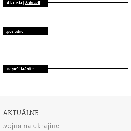
.diskusia |
Zobraziť
.posledné
.neprehliadnite
AKTUÁLNE
vojna na ukrajine