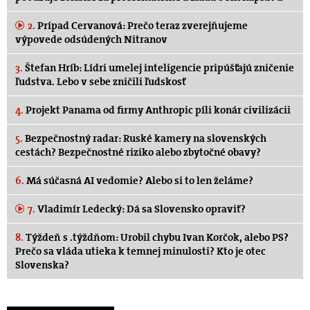
2.
Prípad Cervanová: Prečo teraz zverejňujeme
výpovede odsúdených Nitranov
3.
Štefan Hríb: Lídri umelej inteligencie pripúšťajú zničenie
ľudstva. Lebo v sebe zničili ľudskosť
4.
Projekt Panama od firmy Anthropic píli konár civilizácii
5.
Bezpečnostný radar: Ruské kamery na slovenských
cestách? Bezpečnostné riziko alebo zbytočné obavy?
6.
Má súčasná AI vedomie? Alebo si to len želáme?
7.
Vladimír Ledecký: Dá sa Slovensko opraviť?
8.
Týždeň s .týždňom: Urobil chybu Ivan Korčok, alebo PS?
Prečo sa vláda utieka k temnej minulosti? Kto je otec
Slovenska?