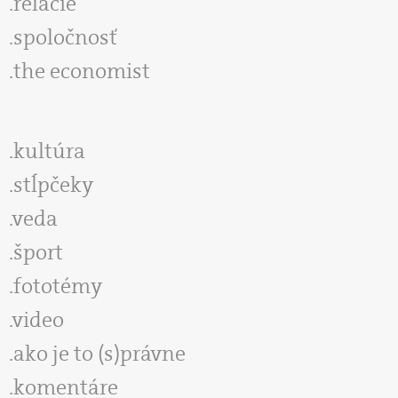
relácie
spoločnosť
the economist
kultúra
stĺpčeky
veda
šport
fototémy
video
ako je to (s)právne
komentáre