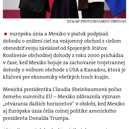
SITA/AP PHOTO/EDUARDO VERDUGO
európska únia a Mexiko v piatok podpísali
dohodu o znížení ciel na vzájomný obchod s cieľom
obmedziť svoju závislosť od Spojených štátov.
Rozšírenie obchodnej dohody z roku 2000 prichádza
v čase, keď Mexiko bojuje za zachovanie trojstrannej
dohody o voľnom obchode s USA a Kanadou, ktorá je
kľúčová pre ekonomiky všetkých troch krajín.
Mexická prezidentka Claudia Sheinbaumová počas
ôsmeho summitu EÚ – Mexiko zdôraznila význam
„otvárania ďalších horizontov“ v období, keď Mexiko
aj Európska únia čelia colnej politike amerického
prezidenta Donalda Trumpa.