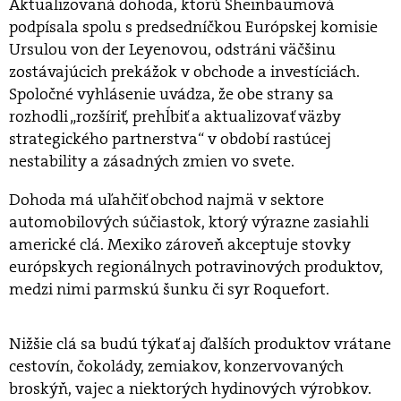
Aktualizovaná dohoda, ktorú Sheinbaumová
podpísala spolu s predsedníčkou Európskej komisie
Ursulou von der Leyenovou, odstráni väčšinu
zostávajúcich prekážok v obchode a investíciách.
Spoločné vyhlásenie uvádza, že obe strany sa
rozhodli „rozšíriť, prehĺbiť a aktualizovať väzby
strategického partnerstva“ v období rastúcej
nestability a zásadných zmien vo svete.
Dohoda má uľahčiť obchod najmä v sektore
automobilových súčiastok, ktorý výrazne zasiahli
americké clá. Mexiko zároveň akceptuje stovky
európskych regionálnych potravinových produktov,
medzi nimi parmskú šunku či syr Roquefort.
Nižšie clá sa budú týkať aj ďalších produktov vrátane
cestovín, čokolády, zemiakov, konzervovaných
broskýň, vajec a niektorých hydinových výrobkov.