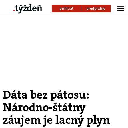
prihlásiť
predplatné
Dáta bez pátosu:
Národno-štátny
záujem je lacný plyn