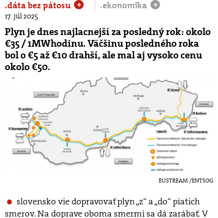
.dáta bez pátosu
.ekonomika
+
+
17. júl 2025
Plyn je dnes najlacnejší za posledný rok: okolo
€35 / 1MWhodinu. Väčšinu posledného roka
bol o €5 až €10 drahší, ale mal aj vysoko cenu
okolo €50.
EUSTREAM /ENTSOG
slovensko vie dopravovať plyn „z“ a „do“ piatich
smerov. Na doprave oboma smermi sa dá zarábať. V