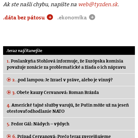
Ak ste našli chybu, napíšte na
web@tyzden.sk
.
.dáta bez pátosu
.ekonomika
+
+
.teraz najčítanejšie
1.
Poslankyňa Stohlová informuje, že Európska komisia
považuje zonácie za problematické a žiada o ich nápravu
2.
.pod lampou: Je Izrael v práve, alebo je vinný?
3.
Obete kauzy Cervanová: Roman Brázda
4.
Americké tajné služby varujú, že Putin môže už na jeseň
otestovať odhodlanie NATO
5.
Fedor Gál: Nádych – výdych
6.
Prípad Cervanová: Prečo teraz zverejňujeme