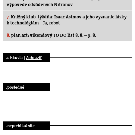
výpovede odsúdených Nitranov
7.
Knižný klub .týždňa: Isaac Asimov a jeho vyznanie lásky
k technológiám – Ja, robot
8.
plan.art: víkendový TO DO list 8. 8. – 9. 8.
.diskusia |
Zobraziť
.posledné
.neprehliadnite