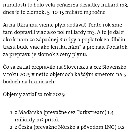
minulosti to bolo veľa peňazí za desiatky miliárd m3,
dnes je to zlomok: 5- 10-15 miliárd m3 ročne.
Aj na Ukrajinu vieme plyn dodávať. Tento rok sme
tam dopravili viac ako pol miliardy m3. A to je ďalej
ako k nám zo Západnej Európy a poplatok za dlhšiu
trasu bude viac ako len „ku nám“ a pre nás. Poplatok
za prepravu je zlomok z ceny plynu.
Čo sa zatiaľ prepravilo na Slovensku a cez Slovensko
v roku 2025 v netto objemoch každým smerom na 5
bodoch na hraniciach:
Objemy zatiaľ za rok 2025:
z Maďarska (prevažne cez Turkstream) 1,4
miliardy m3 prítok
z Česka (prevažne Nórsko a pôvodom LNG) 0,2