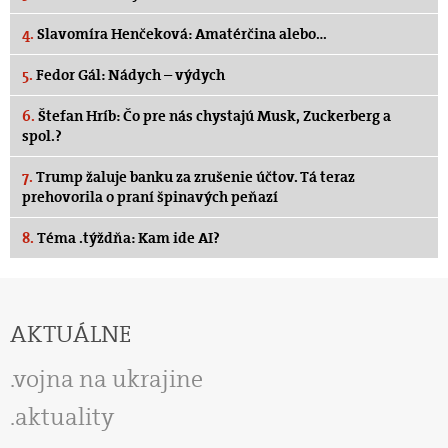
4.
Slavomíra Henčeková: Amatérčina alebo…
5.
Fedor Gál: Nádych – výdych
6.
Štefan Hríb: Čo pre nás chystajú Musk, Zuckerberg a
spol.?
7.
Trump žaluje banku za zrušenie účtov. Tá teraz
prehovorila o praní špinavých peňazí
8.
Téma .týždňa: Kam ide AI?
AKTUÁLNE
vojna na ukrajine
aktuality