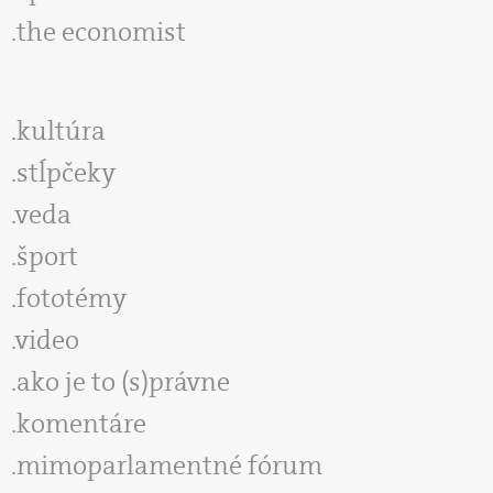
the economist
kultúra
stĺpčeky
veda
šport
fototémy
video
ako je to (s)právne
komentáre
mimoparlamentné fórum