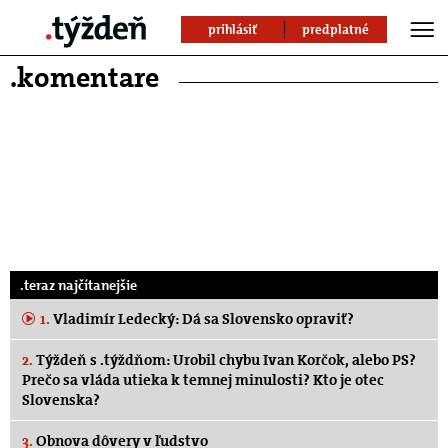
prihlásiť
predplatné
.komentare
.teraz najčítanejšie
1.
Vladimír Ledecký: Dá sa Slovensko opraviť?
2.
Týždeň s .týždňom: Urobil chybu Ivan Korčok, alebo PS?
Prečo sa vláda utieka k temnej minulosti? Kto je otec
Slovenska?
3.
Obnova dôvery v ľudstvo