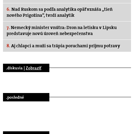
6.
Nad Ruskom sa podľa analytika opäť vznáša „tieň
nového Prigožina“, tvrdí analytik
7.
Nemecký minister vnútra: Dron na letisku v Lipsku
predstavuje novú úroveň nebezpečenstva
8.
Aj chlapci a muži sa trápia poruchami príjmu potravy
.diskusia |
Zobraziť
.posledné