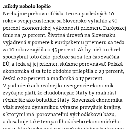
.nikdy nebolo lepšie
Nechajme prehovoriť čísla. Len za posledných 10
rokov svojej existencie sa Slovensko vytiahlo z 50
percent ekonomickej výkonnosti priemeru Európskej
únie na 72 percent. Životná úroveň na Slovensku
vyjadrená v pomere k európskemu priemeru sa teda
za 10 rokov zvýšila o 45 percent. Ak by niekto chcel
spochybniť toto číslo, pretože sa za ten čas zväčšila
EÚ, a teda aj jej priemer, skúsme porovnávať. Poľská
ekonomika si za toto obdobie prilepšila o 29 percent,
česká o 20 percent a maďarská o 17 percent.
V podmienkach reálnej konvergencie ekonomík
zvyčajne platí, že chudobnejšie štáty by mali rásť
rýchlejšie ako bohatšie štáty. Slovenská ekonomika
však svojou dynamikou výrazne prevyšuje krajiny,
s ktorými má porovnateľnú východiskovú bázu,
a dosahuje také tempá dlhodobého ekonomického
rastu, ktoré vykazujú o stupeň chudobnejšie krajiny.