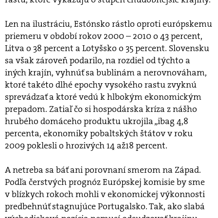
Len na ilustráciu, Estónsko rástlo oproti európskemu
priemeru v období rokov 2000 – 2010 o 43 percent,
Litva o 38 percent a Lotyšsko o 35 percent. Slovensku
sa však zároveň podarilo, na rozdiel od týchto a
iných krajín, vyhnúť sa bublinám a nerovnováham,
ktoré takéto dlhé epochy vysokého rastu zvyknú
sprevádzať a ktoré vedú k hlbokým ekonomickým
prepadom. Zatiaľ čo si hospodárska kríza z nášho
hrubého domáceho produktu ukrojila „ibag 4,8
percenta, ekonomiky pobaltských štátov v roku
2009 poklesli o hrozivých 14 až18 percent.
A netreba sa báť ani porovnaní smerom na Západ.
Podľa čerstvých prognóz Európskej komisie by sme
v blízkych rokoch mohli v ekonomickej výkonnosti
predbehnúť stagnujúce Portugalsko. Tak, ako slabá