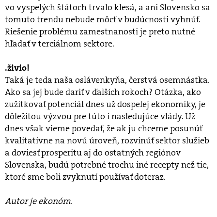
vo vyspelých štátoch trvalo klesá, a ani Slovensko sa
tomuto trendu nebude môcť v budúcnosti vyhnúť.
Riešenie problému zamestnanosti je preto nutné
hľadať v terciálnom sektore.
.živio!
Taká je teda naša oslávenkyňa, čerstvá osemnástka.
Ako sa jej bude dariť v ďalších rokoch? Otázka, ako
zužitkovať potenciál dnes už dospelej ekonomiky, je
dôležitou výzvou pre túto i nasledujúce vlády. Už
dnes však vieme povedať, že ak ju chceme posunúť
kvalitatívne na novú úroveň, rozvinúť sektor služieb
a doviesť prosperitu aj do ostatných regiónov
Slovenska, budú potrebné trochu iné recepty než tie,
ktoré sme boli zvyknutí používať doteraz.
Autor je ekonóm.