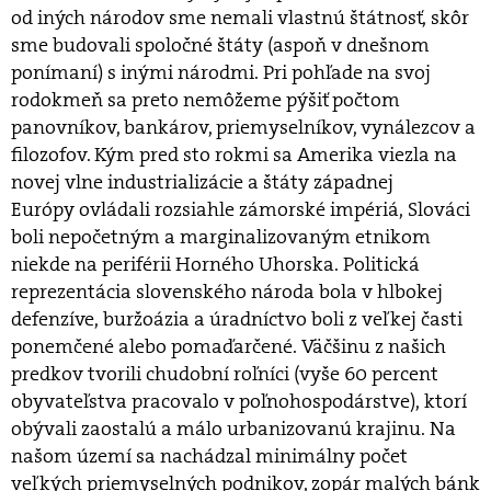
od iných národov sme nemali vlastnú štátnosť, skôr
sme budovali spoločné štáty (aspoň v dnešnom
ponímaní) s inými národmi. Pri pohľade na svoj
rodokmeň sa preto nemôžeme pýšiť počtom
panovníkov, bankárov, priemyselníkov, vynálezcov a
filozofov. Kým pred sto rokmi sa Amerika viezla na
novej vlne industrializácie a štáty západnej
Európy ovládali rozsiahle zámorské impériá, Slováci
boli nepočetným a marginalizovaným etnikom
niekde na periférii Horného Uhorska. Politická
reprezentácia slovenského národa bola v hlbokej
defenzíve, buržoázia a úradníctvo boli z veľkej časti
ponemčené alebo pomaďarčené. Väčšinu z našich
predkov tvorili chudobní roľníci (vyše 60 percent
obyvateľstva pracovalo v poľnohospodárstve), ktorí
obývali zaostalú a málo urbanizovanú krajinu. Na
našom území sa nachádzal minimálny počet
veľkých priemyselných podnikov, zopár malých bánk