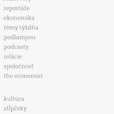
reportáže
ekonomika
témy týždňa
podlampou
podcasty
relácie
spoločnosť
the economist
kultúra
stĺpčeky