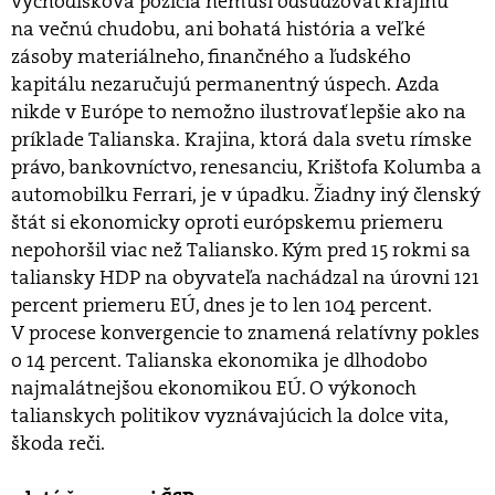
východisková pozícia nemusí odsudzovať krajinu
na večnú chudobu, ani bohatá história a veľké
zásoby materiálneho, finančného a ľudského
kapitálu nezaručujú permanentný úspech. Azda
nikde v Európe to nemožno ilustrovať lepšie ako na
príklade Talianska. Krajina, ktorá dala svetu rímske
právo, bankovníctvo, renesanciu, Krištofa Kolumba a
automobilku Ferrari, je v úpadku. Žiadny iný členský
štát si ekonomicky oproti európskemu priemeru
nepohoršil viac než Taliansko. Kým pred 15 rokmi sa
taliansky HDP na obyvateľa nachádzal na úrovni 121
percent priemeru EÚ, dnes je to len 104 percent.
V procese konvergencie to znamená relatívny pokles
o 14 percent. Talianska ekonomika je dlhodobo
najmalátnejšou ekonomikou EÚ. O výkonoch
talianskych politikov vyznávajúcich la dolce vita,
škoda reči.