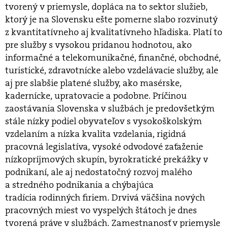
tvorený v priemysle, dopláca na to sektor služieb,
ktorý je na Slovensku ešte pomerne slabo rozvinutý
z kvantitatívneho aj kvalitatívneho hľadiska. Platí to
pre služby s vysokou pridanou hodnotou, ako
informačné a telekomunikačné, finančné, obchodné,
turistické, zdravotnícke alebo vzdelávacie služby, ale
aj pre slabšie platené služby, ako masérske,
kadernícke, upratovacie a podobne. Príčinou
zaostávania Slovenska v službách je predovšetkým
stále nízky podiel obyvateľov s vysokoškolským
vzdelaním a nízka kvalita vzdelania, rigidná
pracovná legislatíva, vysoké odvodové zaťaženie
nízkopríjmových skupín, byrokratické prekážky v
podnikaní, ale aj nedostatočný rozvoj malého
a stredného podnikania a chýbajúca
tradícia rodinných firiem. Drvivá väčšina nových
pracovných miest vo vyspelých štátoch je dnes
tvorená práve v službách. Zamestnanosť v priemysle