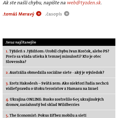
Ak ste našli chybu, napíšte na
web@tyzden.sk
.
.tomáš Meravý
.časopis
+
+
.teraz najčítanejšie
1.
Týždeň s .týždňom: Urobil chybu Ivan Korčok, alebo PS?
Prečo sa vláda utieka k temnej minulosti? Kto je otec
Slovenska?
2.
Austrália obmedzila sociálne siete - aký je výsledok?
3.
Eretz Hakodesh – Svätá zem: Ako niektorí ľudia nechcú
vidieť pravdu o útoku teroristov z Hamasu na Izrael
4.
Ukrajina ONLINE: Rusko zostrelilo 605 ukrajinských
dronov, zasiahnutý bol sklad Wildberries
5.
The Economist: Pokus žiť bez mobilu a sietí