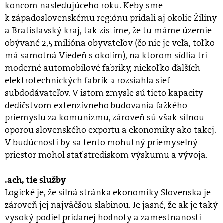
koncom nasledujúceho roku. Keby sme
k západoslovenskému regiónu pridali aj okolie Žiliny
a Bratislavský kraj, tak zistíme, že tu máme územie
obývané 2,5 milióna obyvateľov (čo nie je veľa, toľko
má samotná Viedeň s okolím), na ktorom sídlia tri
moderné automobilové fabriky, niekoľko ďalších
elektrotechnických fabrík a rozsiahla sieť
subdodávateľov. V istom zmysle sú tieto kapacity
dedičstvom extenzívneho budovania ťažkého
priemyslu za komunizmu, zároveň sú však silnou
oporou slovenského exportu a ekonomiky ako takej.
V budúcnosti by sa tento mohutný priemyselný
priestor mohol stať strediskom výskumu a vývoja.
.ach, tie služby
Logické je, že silná stránka ekonomiky Slovenska je
zároveň jej najväčšou slabinou. Je jasné, že ak je taký
vysoký podiel pridanej hodnoty a zamestnanosti