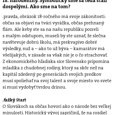
18. narodeniny. Symbolicky sme sa teda stali
dospelými. Ako sme na tom?
.pravda, obrázok 18-ročného má svoje zákonitosti:
občas sa objaví na tvári vyrážka, občas prehnaný
flám. Ale keby ste sa na našu republiku pozreli
s malým odstupom, museli by ste uznať, že slečna
navštevuje dobrú školu, má prekvapivo dobré
výsledky, nuž a – ako to už býva – kamarátov má
všelijakých, v zásade sa však nie je o čo strachovať.
Z ekonomického hľadiska síce Slovensko pripomína
mladíka z chudobnej rodiny, ktorý sa skôr než na
kapitál zdedený po generáciách svojich predkov
musí spoliehať na svoj talent a svoje miesto vo svete
si musí vydobyť tvrdou drinou.
.ťažký štart
O Slovákoch sa občas hovorí ako o národe bez veľkej
minulosti. Historický vývoj zapríčinil, že na rozdiel