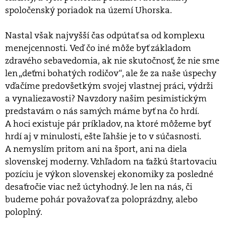
spoločenský poriadok na území Uhorska.
Nastal však najvyšší čas odpútať sa od komplexu
menejcennosti. Veď čo iné môže byť základom
zdravého sebavedomia, ak nie skutočnosť, že nie sme
len „deťmi bohatých rodičov“, ale že za naše úspechy
vďačíme predovšetkým svojej vlastnej práci, výdrži
a vynaliezavosti? Navzdory našim pesimistickým
predstavám o nás samých máme byť na čo hrdí.
A hoci existuje pár príkladov, na ktoré môžeme byť
hrdí aj v minulosti, ešte ľahšie je to v súčasnosti.
A nemyslím pritom ani na šport, ani na diela
slovenskej moderny. Vzhľadom na ťažkú štartovaciu
pozíciu je výkon slovenskej ekonomiky za posledné
desaťročie viac než úctyhodný. Je len na nás, či
budeme pohár považovať za poloprázdny, alebo
poloplný.