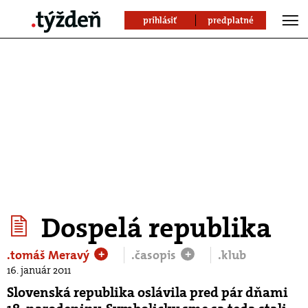
prihlásiť
predplatné
Dospelá republika
.tomáš Meravý
.časopis
.klub
+
+
16. január 2011
Slovenská republika oslávila pred pár dňami