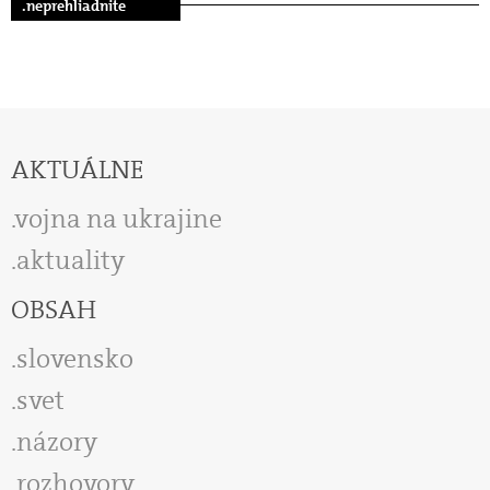
.neprehliadnite
AKTUÁLNE
vojna na ukrajine
aktuality
OBSAH
slovensko
svet
názory
rozhovory