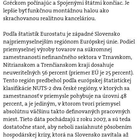
Gréckom počínajúc a Spojenými štátmi končiac. Je
lepšie byť funkčnou montážnou halou ako
skrachovanou realitnou kanceláriou.
Podľa štatistík Eurostatu je západné Slovensko
najpriemyselnejším regiónom Európskej únie. Podiel
priemyselnej výroby tovarov na súkromnej
zamestnanosti nefinančného sektora v Trnavskom,
Nitrianskom a Trenčianskom kraji dosahuje
neuveriteľných 56 percent (priemer EÚ je 25 percent).
Tento región predbehol podľa európskej štatistickej
klasifikácie NUTS-2 dva české regióny, v ktorých sa
zamestnanosť v priemysle pohybuje na úrovni 48
percent, a je jediným, v ktorom tvorí priemysel
absolútnu väčšinu takto definovaných pracovných
miest. Tieto dáta pochádzajú z roku 2007, a sú teda
dostatočne staré, aby neboli zasiahnuté pôsobením
hospodárskej krízy, ktorá na Slovensko zavítala až