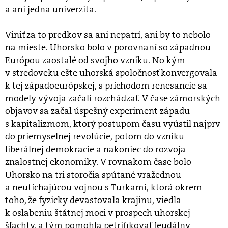
a ani jedna univerzita.
Viniť za to predkov sa ani nepatrí, ani by to nebolo
na mieste. Uhorsko bolo v porovnaní so západnou
Európou zaostalé od svojho vzniku. No kým
v stredoveku ešte uhorská spoločnosť konvergovala
k tej západoeurópskej, s príchodom renesancie sa
modely vývoja začali rozchádzať. V čase zámorských
objavov sa začal úspešný experiment západu
s kapitalizmom, ktorý postupom času vyústil najprv
do priemyselnej revolúcie, potom do vzniku
liberálnej demokracie a nakoniec do rozvoja
znalostnej ekonomiky. V rovnakom čase bolo
Uhorsko na tri storočia spútané vražednou
a neutíchajúcou vojnou s Turkami, ktorá okrem
toho, že fyzicky devastovala krajinu, viedla
k oslabeniu štátnej moci v prospech uhorskej
šľachty, a tým pomohla petrifikovať feudálny