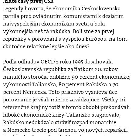
.zlaté časy prvej ČSR
Legendy hovoria, že ekonomika Československa
patrila pred ovládnutím komunistami k desiatim
najvyspelejším ekonomikám sveta a bola
výkonnejšia než tá rakúska. Boli sme za prvej
republiky v porovnaní s vyspelou Európou na tom
skutočne relatívne lepšie ako dnes?
Podľa odhadov OECD z roku 1995 dosahovala
Československá republika začiatkom 20. rokov
minulého storočia približne 90 percent ekonomickej
výkonnosti Talianska, 80 percent Rakúska a 70
percent Nemecka. Toto priaznivo vyznievajúce
porovnanie je však mierne zavádzajúce. Všetky tri
referenčné krajiny totiž v tomto období prekonávali
hlboké ekonomické krízy. Taliansko stagnovalo,
Rakúsko nedokázalo stráviť rozpad monarchie
a Nemecko trpelo pod ťarchou vojnových reparácií.