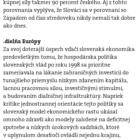
kúpnej sily takmer 90 percent českého. Aj z tohto
porovnania vyplýva, že Slováci sa v porovnaní so
Západom od čias stredoveku nikdy nemali tak dobre
ako dnes.
.dielňa Európy
Za svoj doterajší úspech vďačí slovenská ekonomika
predovšetkým tomu, že hospodárska politika
slovenských vlád po roku 1998 sa prioritne
zameriavala na lákanie zahraničných investícií do
tunajšieho priemyslu nízkym zdanením kapitálu,
lacnou pracovnou silou, investičnými stimulmi,
a budovaním diaľničnej infraštruktúry. Napriek
kritike jednostrannej orientácie tejto politiky sa
slovenský model ekonomického rastu ukázal
omnoho zdravší ako modely založené na deficitnej
spotrebe a nízkych úrokových sadzbách, ktoré
v uplynulom desaťročí ovládli nejednu krajinu,