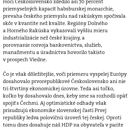
Hoci Československo zdedilo asi 70 percent
priemyselných kapacít habsburskej monarchie,
prevaha českého priemyslu nad rakúskym spočívala
skôr v kvantite než kvalite. Regióny Dolného
a Horného Rakúska vykazovali vyššiu mieru
industrializácie než české krajiny, a
porovnanie rozvoja bankovníctva, služieb,
manažmentu a úradníctva hovorilo takisto
v prospech Viedne.
Čo je však dôležitejšie, voči priemeru vyspelej Európy
dosahovalo prvorepublikové Československo ani nie
tri štvrtiny ekonomickej úrovne. Teda asi toľko,
koľko by dosahovalo dnes, keby sme sa rozhodli opäť
spojiť s Čechmi. Aj optimistické odhady však
prisudzujú ekonomike slovenskej časti Prvej
republiky ledva polovičnú úroveň tej českej. Oproti
tomu dnes dosahuje náš HDP na obyvateľa v parite