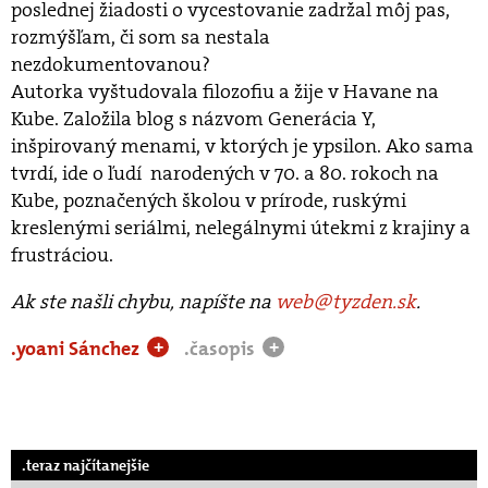
poslednej žiadosti o vycestovanie zadržal môj pas,
rozmýšľam, či som sa nestala
nezdokumentovanou?
Autorka vyštudovala filozofiu a žije v Havane na
Kube. Založila blog s názvom Generácia Y,
inšpirovaný menami, v ktorých je ypsilon. Ako sama
tvrdí, ide o ľudí narodených v 70. a 80. rokoch na
Kube, poznačených školou v prírode, ruskými
kreslenými seriálmi, nelegálnymi útekmi z krajiny a
frustráciou.
Ak ste našli chybu, napíšte na
web@tyzden.sk
.
.yoani Sánchez
.časopis
+
+
.teraz najčítanejšie