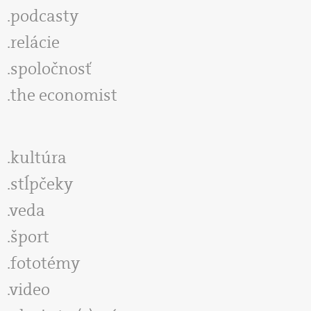
podcasty
relácie
spoločnosť
the economist
kultúra
stĺpčeky
veda
šport
fototémy
video