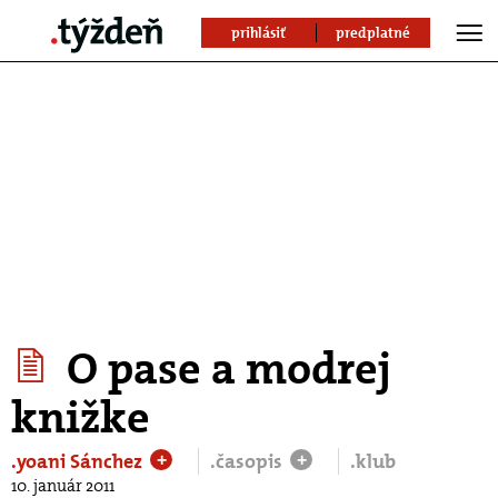
prihlásiť
predplatné
O pase a modrej
knižke
.yoani Sánchez
.časopis
.klub
+
+
10. január 2011