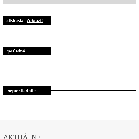
.diskusia |
Zobraziť
.posledné
.neprehliadnite
AKTUÁLNE