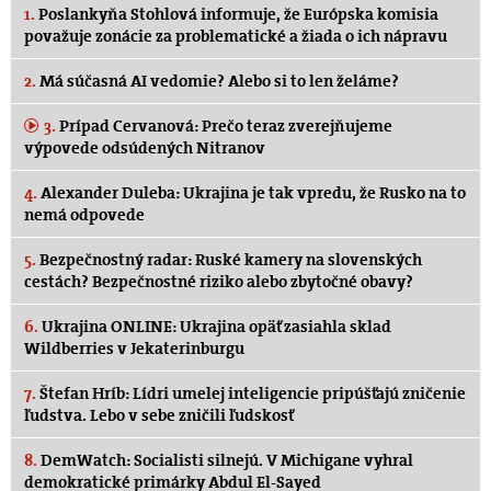
1.
Poslankyňa Stohlová informuje, že Európska komisia
považuje zonácie za problematické a žiada o ich nápravu
2.
Má súčasná AI vedomie? Alebo si to len želáme?
3.
Prípad Cervanová: Prečo teraz zverejňujeme
výpovede odsúdených Nitranov
4.
Alexander Duleba: Ukrajina je tak vpredu, že Rusko na to
nemá odpovede
5.
Bezpečnostný radar: Ruské kamery na slovenských
cestách? Bezpečnostné riziko alebo zbytočné obavy?
6.
Ukrajina ONLINE: Ukrajina opäť zasiahla sklad
Wildberries v Jekaterinburgu
7.
Štefan Hríb: Lídri umelej inteligencie pripúšťajú zničenie
ľudstva. Lebo v sebe zničili ľudskosť
8.
DemWatch: Socialisti silnejú. V Michigane vyhral
demokratické primárky Abdul El-Sayed