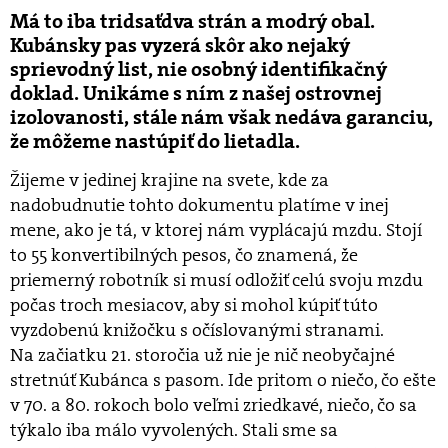
Má to iba tridsaťdva strán a modrý obal.
Kubánsky pas vyzerá skôr ako nejaký
sprievodný list, nie osobný identifikačný
doklad. Unikáme s ním z našej ostrovnej
izolovanosti, stále nám však nedáva garanciu,
že môžeme nastúpiť do lietadla.
Žijeme v jedinej krajine na svete, kde za
nadobudnutie tohto dokumentu platíme v inej
mene, ako je tá, v ktorej nám vyplácajú mzdu. Stojí
to 55 konvertibilných pesos, čo znamená, že
priemerný robotník si musí odložiť celú svoju mzdu
počas troch mesiacov, aby si mohol kúpiť túto
vyzdobenú knižočku s očíslovanými stranami.
Na začiatku 21. storočia už nie je nič neobyčajné
stretnúť Kubánca s pasom. Ide pritom o niečo, čo ešte
v 70. a 80. rokoch bolo veľmi zriedkavé, niečo, čo sa
týkalo iba málo vyvolených. Stali sme sa