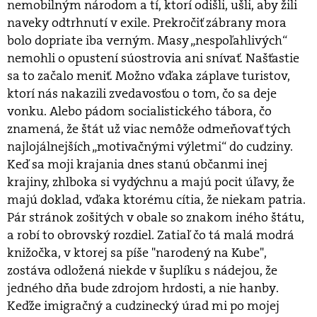
nemobilným národom a tí, ktorí odišli, ušli, aby žili
naveky odtrhnutí v exile. Prekročiť zábrany mora
bolo dopriate iba verným. Masy „nespoľahlivých“
nemohli o opustení súostrovia ani snívať. Našťastie
sa to začalo meniť. Možno vďaka záplave turistov,
ktorí nás nakazili zvedavosťou o tom, čo sa deje
vonku. Alebo pádom socialistického tábora, čo
znamená, že štát už viac nemôže odmeňovať tých
najlojálnejších „motivačnými výletmi“ do cudziny.
Keď sa moji krajania dnes stanú občanmi inej
krajiny, zhlboka si vydýchnu a majú pocit úľavy, že
majú doklad, vďaka ktorému cítia, že niekam patria.
Pár stránok zošitých v obale so znakom iného štátu,
a robí to obrovský rozdiel. Zatiaľ čo tá malá modrá
knižočka, v ktorej sa píše "narodený na Kube",
zostáva odložená niekde v šuplíku s nádejou, že
jedného dňa bude zdrojom hrdosti, a nie hanby.
Keďže imigračný a cudzinecký úrad mi po mojej