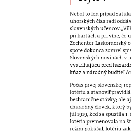
Nebol to len prípad zatúl
uhorských čias radi oddá
slovenských učencov. „Vil
pri kartách a pri víne, čo
Zechenter-Laskomerský o 
spore dokonca zomrel spis
Slovenských novinách v r
vystríhajúcu pred hazardn
kňaz a národný buditeľ An
Počas prvej slovenskej re
lotériu a stanoviť pravid
bezhraničné stávky; ale a
chudobný človek, ktorý by
júl 1919, keď sa spustila 1
lotéria premenovala na št
režim pokúšal, lotériu zak