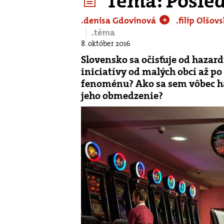
Téma: Posled
.denisa Gdovinová
.filip Olšov
+
.téma
8. október 2016
Slovensko sa očisťuje od hazar
iniciatívy od malých obcí až po
fenoménu? Ako sa sem vôbec ha
jeho obmedzenie?