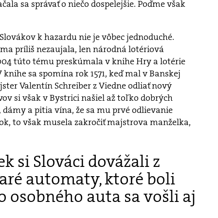
ačala sa správať o niečo dospelejšie. Poďme však
 Slovákov k hazardu nie je vôbec jednoduché.
ma príliš nezaujala, len národná lotériová
004 túto tému preskúmala v knihe Hry a lotérie
V knihe sa spomína rok 1571, keď mal v Banskej
ster Valentín Schreiber z Viedne odliať nový
ov si však v Bystrici našiel až toľko dobrých
 dámy a pitia vína, že sa mu prvé odlievanie
 rok, to však musela zakročiť majstrova manželka,
.
k si Slováci dovážali z
ré automaty, ktoré boli
o osobného auta sa vošli aj