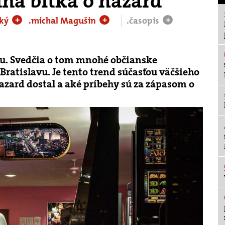
ná bitka o hazard
ský
.michal Magušin
.časopis
+
+
+
du. Svedčia o tom mnohé občianske
 Bratislavu. Je tento trend súčasťou väčšieho
zard dostal a aké príbehy sú za zápasom o