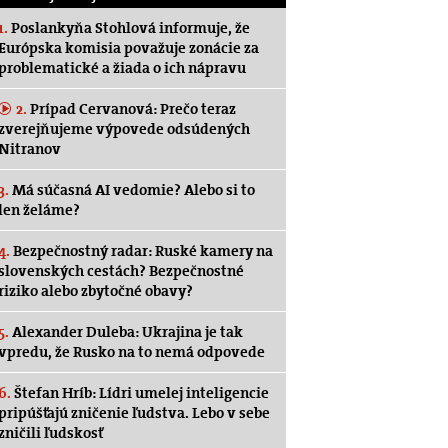
1.
Poslankyňa Stohlová informuje, že
Európska komisia považuje zonácie za
problematické a žiada o ich nápravu
2.
Prípad Cervanová: Prečo teraz
zverejňujeme výpovede odsúdených
Nitranov
3.
Má súčasná AI vedomie? Alebo si to
len želáme?
4.
Bezpečnostný radar: Ruské kamery na
slovenských cestách? Bezpečnostné
riziko alebo zbytočné obavy?
5.
Alexander Duleba: Ukrajina je tak
vpredu, že Rusko na to nemá odpovede
6.
Štefan Hríb: Lídri umelej inteligencie
pripúšťajú zničenie ľudstva. Lebo v sebe
zničili ľudskosť