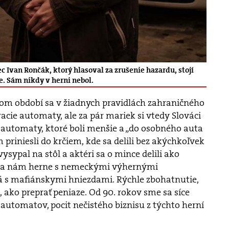
Ivan Rončák, ktorý hlasoval za zrušenie hazardu, stojí
. Sám nikdy v herni nebol.
m období sa v žiadnych pravidlách zahraničného
cie automaty, ale za pár mariek si vtedy Slováci
 automaty, ktoré boli menšie a „do osobného auta
om priniesli do krčiem, kde sa delili bez akýchkoľvek
vysypal na stôl a aktéri sa o mince delili ako
u sa nám herne s nemeckými výhernými
 s mafiánskymi hniezdami. Rýchle zbohatnutie,
, ako preprať peniaze. Od 90. rokov sme sa síce
 automatov, pocit nečistého biznisu z týchto herní