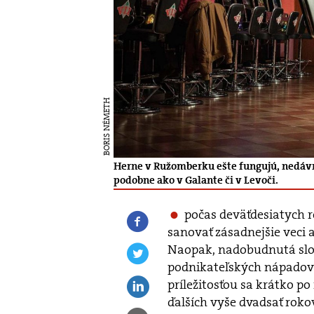
BORIS NÉMETH
Herne v Ružomberku ešte fungujú, nedávn
podobne ako v Galante či v Levoči.
počas deväťdesiatych r
sanovať zásadnejšie veci a
Naopak, nadobudnutá slo
podnikateľských nápadov.
príležitosťou sa krátko po
ďalších vyše dvadsať rok