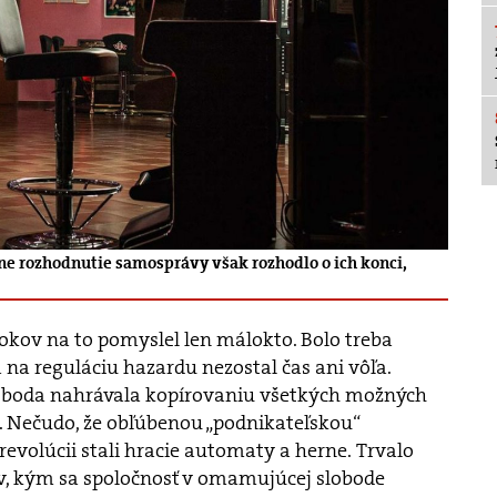
e rozhodnutie samosprávy však rozhodlo o ich konci,
okov na to pomyslel len málokto. Bolo treba
 na reguláciu hazardu nezostal čas ani vôľa.
boda nahrávala kopírovaniu všetkých možných
 Nečudo, že obľúbenou „podnikateľskou“
 revolúcii stali hracie automaty a herne. Trvalo
ov, kým sa spoločnosť v omamujúcej slobode