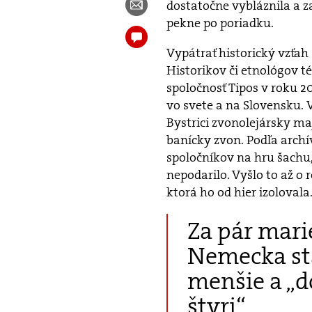
dostatočne vybláznila a z
pekne po poriadku.
Vypátrať historický vzťah
Historikov či etnológov té
spoločnosť Tipos v roku 2
vo svete a na Slovensku. 
Bystrici zvonolejársky maj
banícky zvon. Podľa archív
spoločníkov na hru šachu,
nepodarilo. Vyšlo to až o
ktorá ho od hier izolovala
Za pár marie
Nemecka sta
menšie a „d
štyri“.