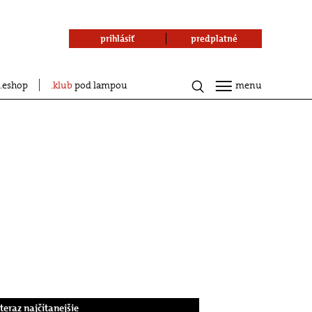
prihlásiť
predplatné
eshop
klub
pod lampou
menu
.teraz najčítanejšie