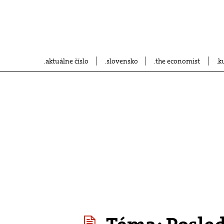
aktuálne číslo
slovensko
the economist
k