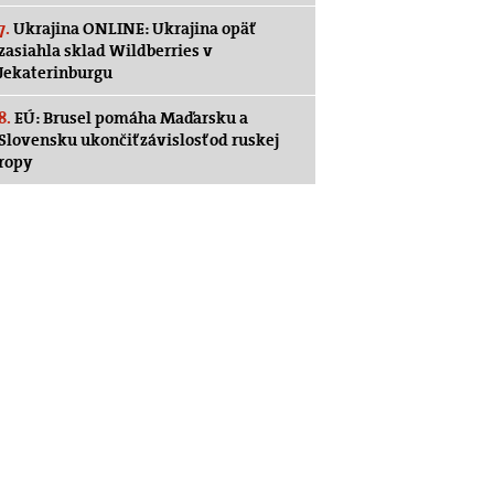
7.
Ukrajina ONLINE: Ukrajina opäť
zasiahla sklad Wildberries v
Jekaterinburgu
8.
EÚ: Brusel pomáha Maďarsku a
Slovensku ukončiť závislosť od ruskej
ropy