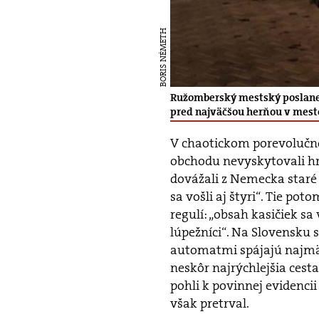
BORIS NÉMETH
Ružomberský mestský poslanec 
pred najväčšou herňou v meste
V chaotickom porevolučno
obchodu nevyskytovali hra
dovážali z Nemecka staré
sa vošli aj štyri“. Tie pot
regulí: „obsah kasičiek sa 
lúpežníci“. Na Slovensk
automatmi spájajú najmä
neskôr najrýchlejšia cesta
pohli k povinnej evidencii
však pretrval.