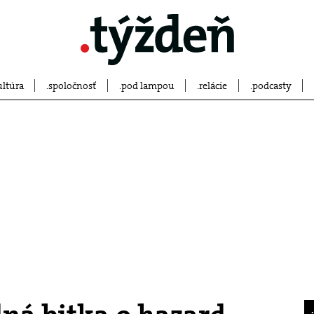
ultúra
spoločnosť
pod lampou
relácie
podcasty