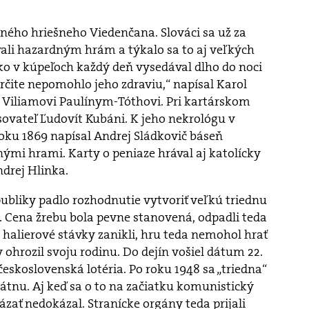
aného hriešneho Viedenčana. Slováci sa už za
vali hazardným hrám a týkalo sa to aj veľkých
ko v kúpeľoch každý deň vysedával dlho do noci
 určite nepomohlo jeho zdraviu,“ napísal Karol
Viliamovi Paulínym-Tóthovi. Pri kartárskom
ovateľ Ľudovít Kubáni. K jeho nekrológu v
oku 1869 napísal Andrej Sládkovič báseň
ými hrami. Karty o peniaze hrával aj katolícky
drej Hlinka.
publiky padlo rozhodnutie vytvoriť veľkú triednu
lá. Cena žrebu bola pevne stanovená, odpadli teda
j halierové stávky zanikli, hru teda nemohol hrať
 ohrozil svoju rodinu. Do dejín vošiel dátum 22.
. československá lotéria. Po roku 1948 sa „triedna“
átnu. Aj keď sa o to na začiatku komunistický
ázať nedokázal. Stranícke orgány teda prijali