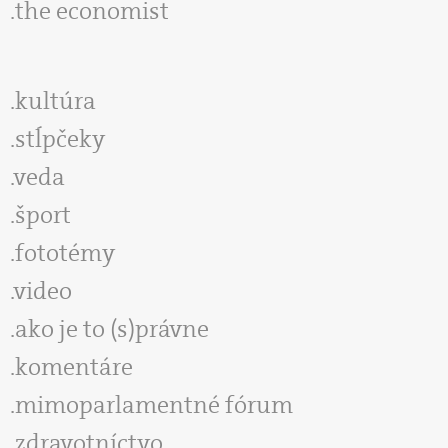
the economist
kultúra
stĺpčeky
veda
šport
fototémy
video
ako je to (s)právne
komentáre
mimoparlamentné fórum
zdravotníctvo