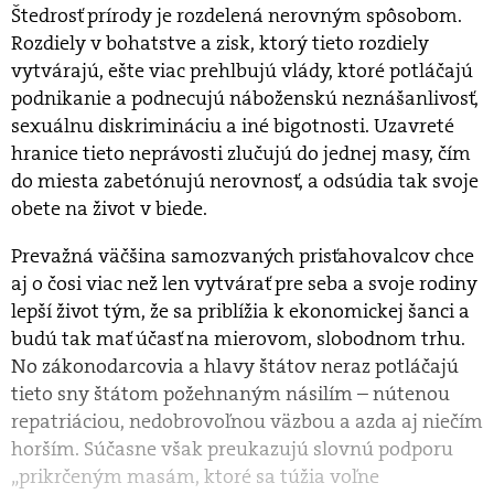
Štedrosť prírody je rozdelená nerovným spôsobom.
Rozdiely v bohatstve a zisk, ktorý tieto rozdiely
vytvárajú, ešte viac prehlbujú vlády, ktoré potláčajú
podnikanie a podnecujú náboženskú neznášanlivosť,
sexuálnu diskrimináciu a iné bigotnosti. Uzavreté
hranice tieto neprávosti zlučujú do jednej masy, čím
do miesta zabetónujú nerovnosť, a odsúdia tak svoje
obete na život v biede.
Prevažná väčšina samozvaných prisťahovalcov chce
aj o čosi viac než len vytvárať pre seba a svoje rodiny
lepší život tým, že sa priblížia k ekonomickej šanci a
budú tak mať účasť na mierovom, slobodnom trhu.
No zákonodarcovia a hlavy štátov neraz potláčajú
tieto sny štátom požehnaným násilím – nútenou
repatriáciou, nedobrovoľnou väzbou a azda aj niečím
horším. Súčasne však preukazujú slovnú podporu
„prikrčeným masám, ktoré sa túžia voľne