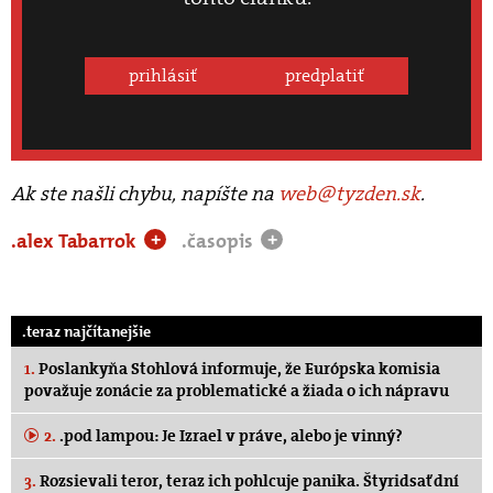
prihlásiť
predplatiť
Ak ste našli chybu, napíšte na
web@tyzden.sk
.
.alex Tabarrok
.časopis
+
+
.teraz najčítanejšie
1.
Poslankyňa Stohlová informuje, že Európska komisia
považuje zonácie za problematické a žiada o ich nápravu
2.
.pod lampou: Je Izrael v práve, alebo je vinný?
3.
Rozsievali teror, teraz ich pohlcuje panika. Štyridsať dní