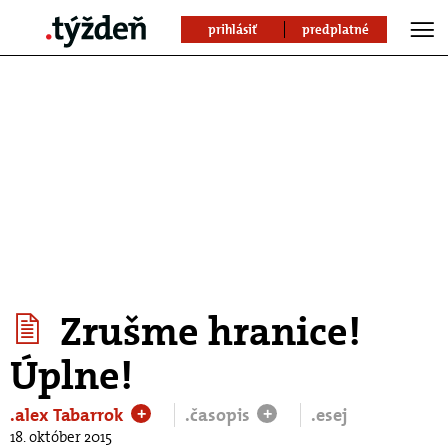
prihlásiť
predplatné
Zrušme hranice!
Úplne!
.alex Tabarrok
.časopis
.esej
+
+
18. október 2015