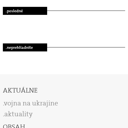
.posledné
.neprehliadnite
AKTUÁLNE
vojna na ukrajine
aktuality
OBSAH