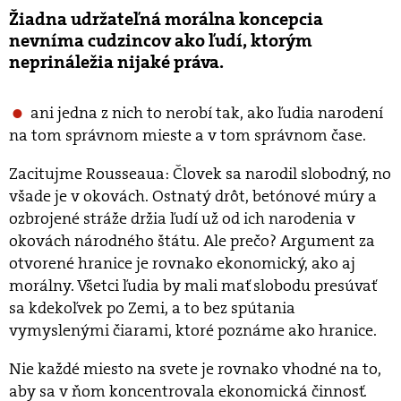
Žiadna udržateľná morálna koncepcia
nevníma cudzincov ako ľudí, ktorým
neprináležia nijaké práva.
ani jedna z nich to nerobí tak, ako ľudia narodení
na tom správnom mieste a v tom správnom čase.
Zacitujme Rousseaua: Človek sa narodil slobodný, no
všade je v okovách. Ostnatý drôt, betónové múry a
ozbrojené stráže držia ľudí už od ich narodenia v
okovách národného štátu. Ale prečo? Argument za
otvorené hranice je rovnako ekonomický, ako aj
morálny. Všetci ľudia by mali mať slobodu presúvať
sa kdekoľvek po Zemi, a to bez spútania
vymyslenými čiarami, ktoré poznáme ako hranice.
Nie každé miesto na svete je rovnako vhodné na to,
aby sa v ňom koncentrovala ekonomická činnosť.