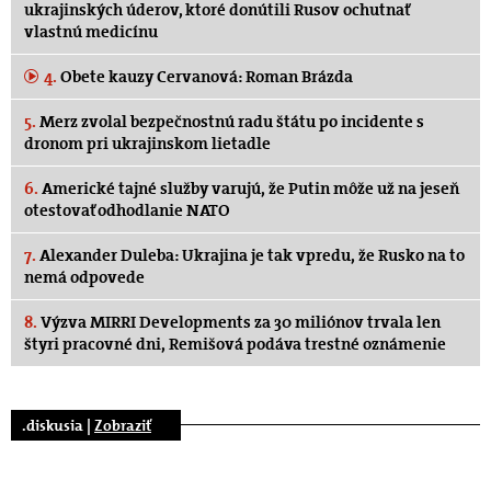
ukrajinských úderov, ktoré donútili Rusov ochutnať
vlastnú medicínu
4.
Obete kauzy Cervanová: Roman Brázda
5.
Merz zvolal bezpečnostnú radu štátu po incidente s
dronom pri ukrajinskom lietadle
6.
Americké tajné služby varujú, že Putin môže už na jeseň
otestovať odhodlanie NATO
7.
Alexander Duleba: Ukrajina je tak vpredu, že Rusko na to
nemá odpovede
8.
Výzva MIRRI Developments za 30 miliónov trvala len
štyri pracovné dni, Remišová podáva trestné oznámenie
.diskusia |
Zobraziť