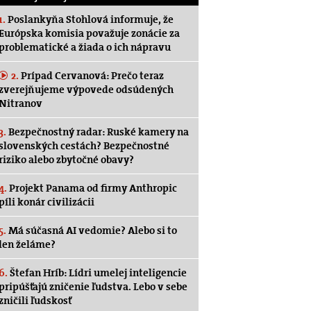
1.
Poslankyňa Stohlová informuje, že
Európska komisia považuje zonácie za
problematické a žiada o ich nápravu
2.
Prípad Cervanová: Prečo teraz
zverejňujeme výpovede odsúdených
Nitranov
3.
Bezpečnostný radar: Ruské kamery na
slovenských cestách? Bezpečnostné
riziko alebo zbytočné obavy?
4.
Projekt Panama od firmy Anthropic
píli konár civilizácii
5.
Má súčasná AI vedomie? Alebo si to
len želáme?
6.
Štefan Hríb: Lídri umelej inteligencie
pripúšťajú zničenie ľudstva. Lebo v sebe
zničili ľudskosť