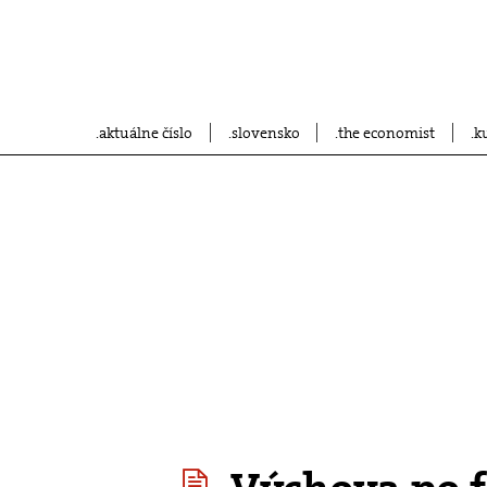
aktuálne číslo
slovensko
the economist
k