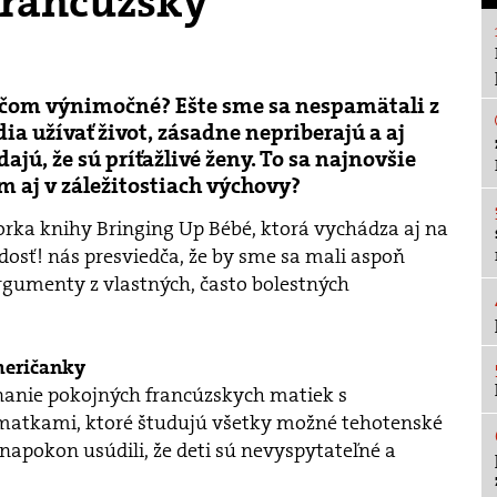
francúzsky
iečom výnimočné? Ešte sme sa nespamätali z
ia užívať život, zásadne nepriberajú a aj
jú, že sú príťažlivé ženy. To sa najnovšie
 aj v záležitostiach výchovy?
ka knihy Bringing Up Bébé, ktorá vychádza aj na
osť! nás presviedča, že by sme sa mali aspoň
rgumenty z vlastných, často bolestných
meričanky
anie pokojných francúzskych matiek s
atkami, ktoré študujú všetky možné tehotenské
 napokon usúdili, že deti sú nevyspytateľné a