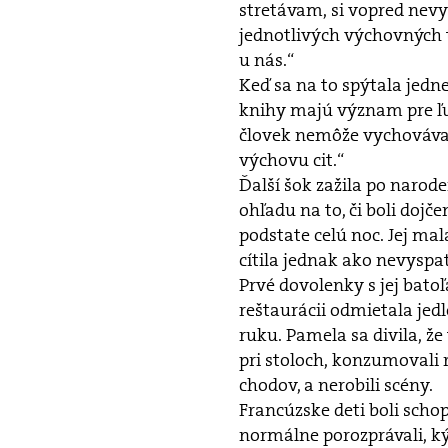
stretávam, si vopred nevy
jednotlivých výchovných t
u nás.“
Keď sa na to spýtala jedne
knihy majú význam pre ľu
človek nemôže vychovávať 
výchovu cit.“
Ďalší šok zažila po narode
ohľadu na to, či boli dojč
podstate celú noc. Jej mal
cítila jednak ako nevysp
Prvé dovolenky s jej bato
reštaurácii odmietala jedl
ruku. Pamela sa divila, že 
pri stoloch, konzumovali 
chodov, a nerobili scény.
Francúzske deti boli scho
normálne porozprávali, ký