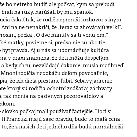
e ho netreba budiť, ale počkať, kým sa prebudí
brali na ruky, narúšali by mu spánok.
 učia čakať tak, že rodič nepreruší rozhovor s iným
Ani na ne nenakričí, že „teraz sa zhovárajú veľkí“.
Prosím, počkaj. O dve minúty sa ti venujem.“
ké matky, povieme si, predsa nie sú ako tie
to byť pravda. Aj u nás sa udomácňuje kultúra
torá v praxi znamená, že deti môžu dospelým
hcú a kedy chcú, nezvládajú čakanie, musia mať hneď
 Mnohí rodičia nedokážu deťom povedať nie,
a, že ich dieťa prestane ľúbiť. Sebavyjadrenie
pre ktorý sú rodičia ochotní znášať aj záchvaty
sa tak menia na pasívnych pozorovateľov a
omkom.
lovko počkaj mali používať častejšie. Hoci si
 tí Francúzi majú zase pravdu, bude to malá cena
 to, že z našich detí jedného dňa budú normálnejší