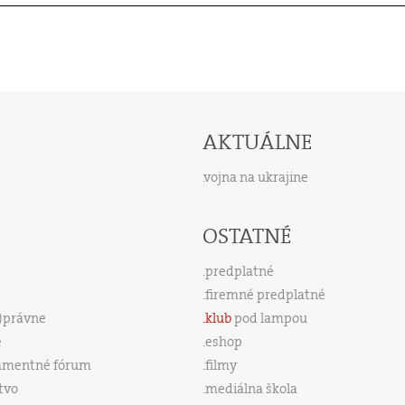
AKTUÁLNE
vojna na ukrajine
OSTATNÉ
predplatné
firemné predplatné
s)právne
klub
pod lampou
e
eshop
amentné fórum
filmy
tvo
mediálna škola