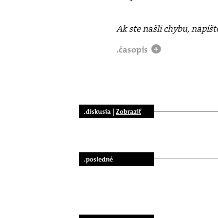
Ak ste našli chybu, napíš
.časopis
+
.diskusia |
Zobraziť
.posledné