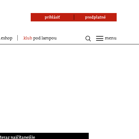
prihlásiť
predplatné
eshop
klub
pod lampou
menu
.teraz najčítanejšie