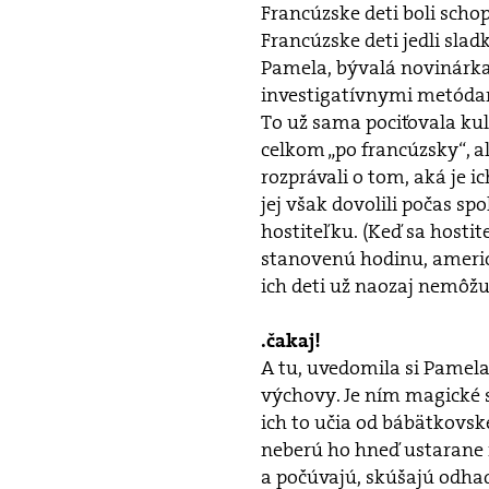
Francúzske deti boli scho
Francúzske deti jedli sladk
Pamela, bývalá novinárka
investigatívnymi metódam
To už sama pociťovala kult
celkom „po francúzsky“, al
rozprávali o tom, aká je i
jej však dovolili počas spo
hostiteľku. (Keď sa hostit
stanovenú hodinu, americkí
ich deti už naozaj nemôžu 
.čakaj!
A tu, uvedomila si Pamel
výchovy. Je ním magické s
ich to učia od bábätkovsk
neberú ho hneď ustarane n
a počúvajú, skúšajú odhad