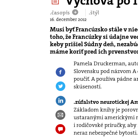
Výchova po 
.časopis
.štýl
+
16. december 2012
Musí byť Francúzsko stále v n
toho, že Francúzky si údajne ved
keby prišiel Súdny deň, nezabúda
máme koriť pred ich prvenstvom
Pamela Druckerman, autor
Slovensku pod názvom A d
poučiť. A používa pádne a
skúseností.
.zúfalstvo neurotickej A
Základom knihy je porovn
ustaranými americkými m
i rodičovské príručky, aby
neraz nebezpečné bytosti.