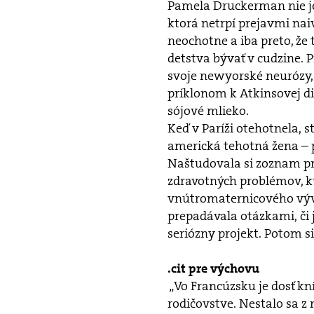
Pamela Druckerman nie je,
ktorá netrpí prejavmi nai
neochotne a iba preto, že
detstva bývať v cudzine. P
svoje newyorské neurózy,
príklonom k Atkinsovej di
sójové mlieko.
Keď v Paríži otehotnela, st
americká tehotná žena – p
Naštudovala si zoznam p
zdravotných problémov, 
vnútromaternicového vývo
prepadávala otázkami, či 
seriózny projekt. Potom s
.cit pre výchovu
„Vo Francúzsku je dosť kn
rodičovstve. Nestalo sa z n