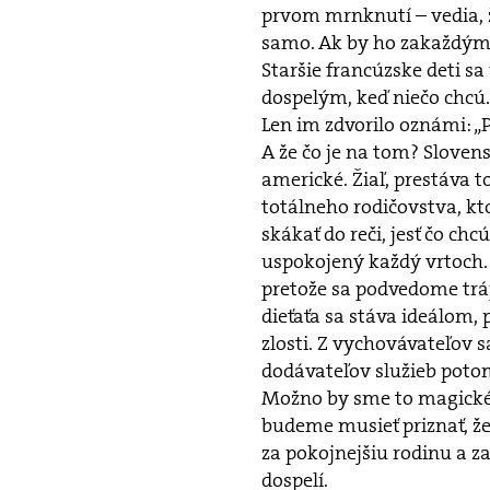
prvom mrnknutí – vedia, ž
samo. Ak by ho zakaždým 
Staršie francúzske deti sa
dospelým, keď niečo chcú. 
Len im zdvorilo oznámi: „
A že čo je na tom? Slovens
americké. Žiaľ, prestáva 
totálneho rodičovstva, k
skákať do reči, jesť čo c
uspokojený každý vrtoch.
pretože sa podvedome trápi
dieťaťa sa stáva ideálom, 
zlosti. Z vychovávateľov 
dodávateľov služieb pot
Možno by sme to magické s
budeme musieť priznať, že
za pokojnejšiu rodinu a za
dospelí.