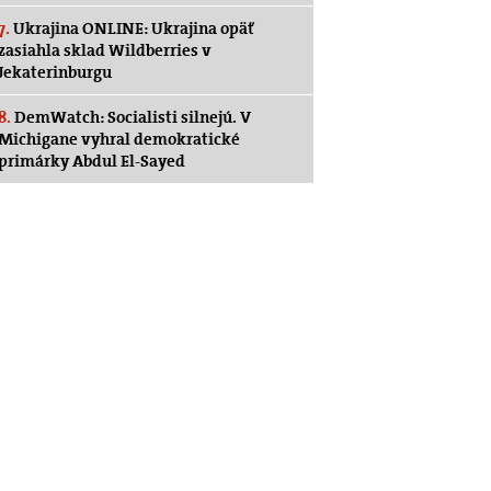
7.
Ukrajina ONLINE: Ukrajina opäť
zasiahla sklad Wildberries v
Jekaterinburgu
8.
DemWatch: Socialisti silnejú. V
Michigane vyhral demokratické
primárky Abdul El-Sayed