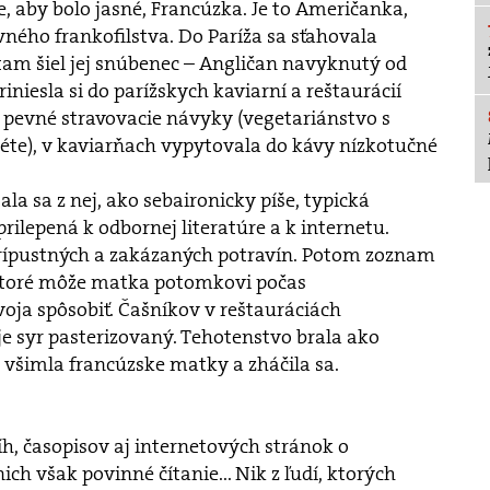
 aby bolo jasné, Francúzka. Je to Američanka,
vného frankofilstva. Do Paríža sa sťahovala
 tam šiel jej snúbenec – Angličan navyknutý od
riniesla si do parížskych kaviarní a reštaurácií
 pevné stravovacie návyky (vegetariánstvo s
éte), v kaviarňach vypytovala do kávy nízkotučné
ala sa z nej, ako sebaironicky píše, typická
rilepená k odbornej literatúre a k internetu.
rípustných a zakázaných potravín. Potom zoznam
ktoré môže matka potomkovi počas
ja spôsobiť. Čašníkov v reštauráciách
je syr pasterizovaný. Tehotenstvo brala ako
i všimla francúzske matky a zháčila sa.
íh, časopisov aj internetových stránok o
ich však povinné čítanie... Nik z ľudí, ktorých