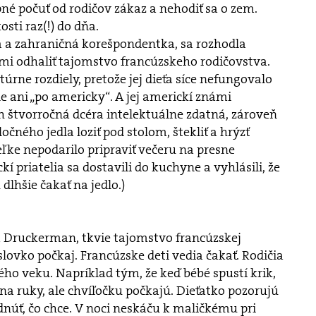
pné počuť od rodičov zákaz a nehodiť sa o zem.
osti raz(!) do dňa.
 a zahraničná korešpondentka, sa rozhodla
i odhaliť tajomstvo francúzskeho rodičovstva.
úrne rozdiely, pretože jej dieťa síce nefungovalo
e ani „po americky“. A jej americkí známi
ch štvorročná dcéra intelektuálne zdatná, zároveň
ločného jedla loziť pod stolom, štekliť a hrýzť
eľke nepodarilo pripraviť večeru na presne
 priatelia sa dostavili do kuchyne a vyhlásili, že
dlhšie čakať na jedlo.)
a Druckerman, tkvie tajomstvo francúzskej
lovko počkaj. Francúzske deti vedia čakať. Rodičia
ého veku. Napríklad tým, že keď bébé spustí krik,
a ruky, ale chvíľočku počkajú. Dieťatko pozorujú
núť, čo chce. V noci neskáču k maličkému pri