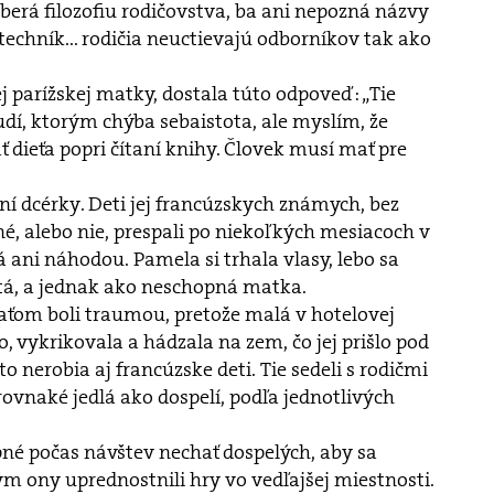
berá filozofiu rodičovstva, ba ani nepozná názvy
echník... rodičia neuctievajú odborníkov tak ako
j parížskej matky, dostala túto odpoveď: „Tie
dí, ktorým chýba sebaistota, ale myslím, že
dieťa popri čítaní knihy. Človek musí mať pre
ní dcérky. Deti jej francúzskych známych, bez
ené, alebo nie, prespali po niekoľkých mesiacoch v
á ani náhodou. Pamela si trhala vlasy, lebo sa
atá, a jednak ako neschopná matka.
ľaťom boli traumou, pretože malá v hotelovej
o, vykrikovala a hádzala na zem, čo jej prišlo pod
to nerobia aj francúzske deti. Tie sedeli s rodičmi
rovnaké jedlá ako dospelí, podľa jednotlivých
pné počas návštev nechať dospelých, aby sa
m ony uprednostnili hry vo vedľajšej miestnosti.