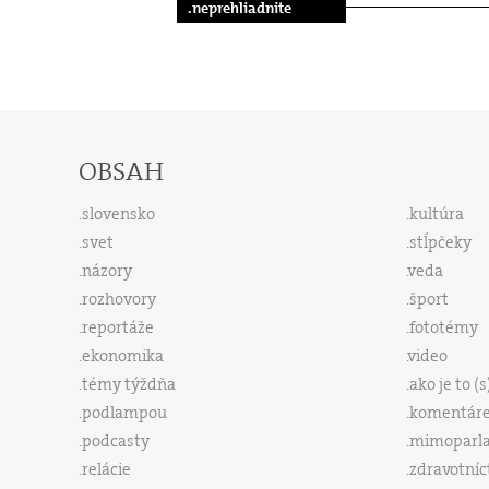
.neprehliadnite
OBSAH
slovensko
kultúra
svet
stĺpčeky
názory
veda
rozhovory
šport
reportáže
fototémy
ekonomika
video
témy týždňa
ako je to (
podlampou
komentár
podcasty
mimoparl
relácie
zdravotníc