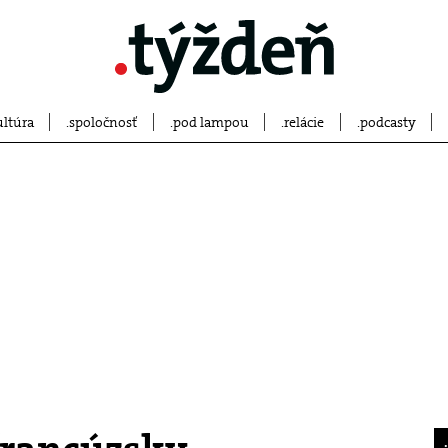
ultúra
spoločnosť
pod lampou
relácie
podcasty