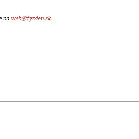
te na
web@tyzden.sk
.